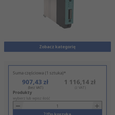
Zobacz kategorię
Suma częściowa (1 sztuka)*
907,43 zł
1 116,14 zł
(bez VAT)
(z VAT)
Add
Produkty
to
wybierz lub wpisz ilość
Basket
Do koszyka