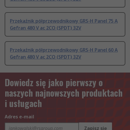
Przekaźnik półprzewodnikowy GRS-H Panel 75 A
Gefran 480 V ac 2CO (SPDT) 32V
Przekaźnik półprzewodnikowy GRS-H Panel 60 A
Gefran 480 V ac 2CO (SPDT) 32V
Dowiedz się jako pierwszy o
naszych najnowszych produktach
i usługach
Adres e-mail
Zapisz się