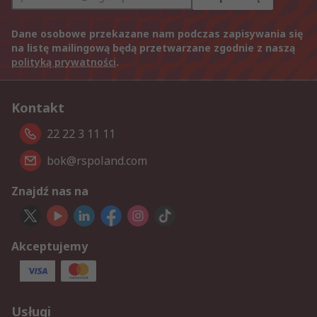
Dane osobowe przekazane nam podczas zapisywania się
na listę mailingową będą przetwarzane zgodnie z naszą
polityką prywatności
.
Kontakt
22 22 3 11 11
bok@rspoland.com
Znajdź nas na
Akceptujemy
Usługi