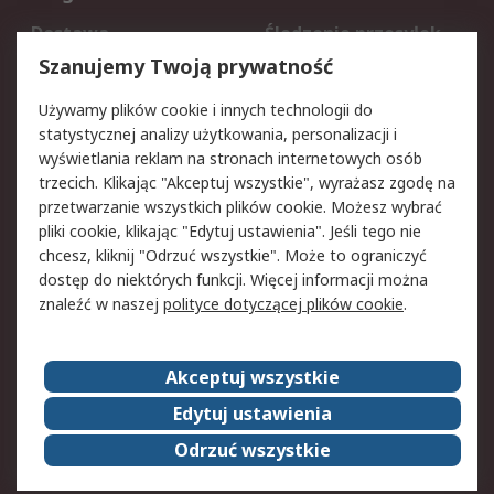
Dostawa
Śledzenie przesyłek
Reklamacje i zwroty
Rejestracja
Szanujemy Twoją prywatność
Pomoc
Używamy plików cookie i innych technologii do
statystycznej analizy użytkowania, personalizacji i
Aspekty prawne
wyświetlania reklam na stronach internetowych osób
trzecich. Klikając "Akceptuj wszystkie", wyrażasz zgodę na
Bezpieczeństwo e-
Polityka dotycząca
przetwarzanie wszystkich plików cookie. Możesz wybrać
maila
plików cookie
pliki cookie, klikając "Edytuj ustawienia". Jeśli tego nie
Polityka prywatności
Użytkowanie witryny
chcesz, kliknij "Odrzuć wszystkie". Może to ograniczyć
Zastrzeżenia prawne
Warunki Sprzedaży
dostęp do niektórych funkcji. Więcej informacji można
znaleźć w naszej
polityce dotyczącej plików cookie
.
O firmie RS
Akceptuj wszystkie
Grupa RS
Kontakt
O firmie RS
RS na świecie
Edytuj ustawienia
Kariera
Nagrody dla RS
Odrzuć wszystkie
ESG