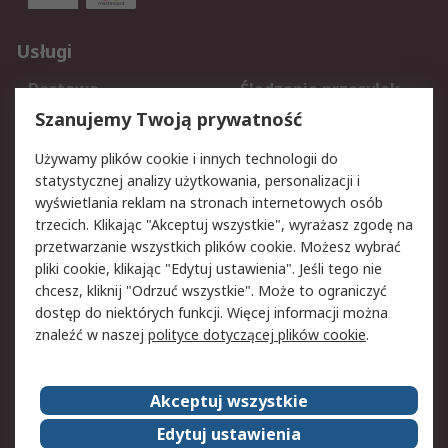
Usługi
Dostawa
Śledzenie przesyłek
Reklamacje i zwroty
Rejestracja
Szanujemy Twoją prywatność
Pomoc
Używamy plików cookie i innych technologii do
statystycznej analizy użytkowania, personalizacji i
Aspekty prawne
wyświetlania reklam na stronach internetowych osób
trzecich. Klikając "Akceptuj wszystkie", wyrażasz zgodę na
Bezpieczeństwo e-
Polityka dotycząca
przetwarzanie wszystkich plików cookie. Możesz wybrać
maila
plików cookie
pliki cookie, klikając "Edytuj ustawienia". Jeśli tego nie
Polityka prywatności
Użytkowanie witryny
chcesz, kliknij "Odrzuć wszystkie". Może to ograniczyć
Zastrzeżenia prawne
Warunki Sprzedaży
dostęp do niektórych funkcji. Więcej informacji można
znaleźć w naszej
polityce dotyczącej plików cookie
.
O firmie RS
Akceptuj wszystkie
Grupa RS
Kontakt
O firmie RS
RS na świecie
Edytuj ustawienia