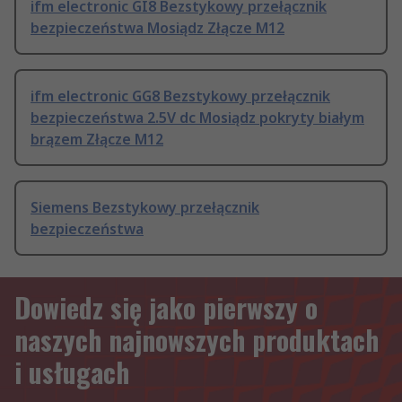
ifm electronic GI8 Bezstykowy przełącznik
bezpieczeństwa Mosiądz Złącze M12
ifm electronic GG8 Bezstykowy przełącznik
bezpieczeństwa 2.5V dc Mosiądz pokryty białym
brązem Złącze M12
Siemens Bezstykowy przełącznik
bezpieczeństwa
Dowiedz się jako pierwszy o
naszych najnowszych produktach
i usługach