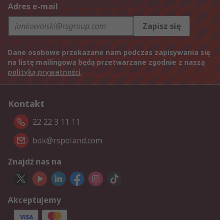
Adres e-mail
Zapisz się
Dane osobowe przekazane nam podczas zapisywania się
na listę mailingową będą przetwarzane zgodnie z naszą
polityką prywatności
.
Kontakt
22 22 3 11 11
bok@rspoland.com
Znajdź nas na
Akceptujemy