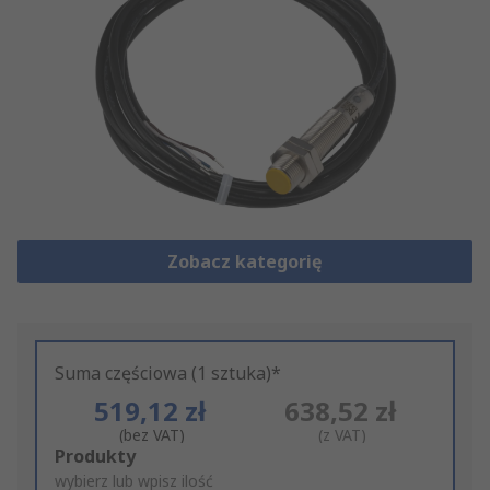
Zobacz kategorię
Suma częściowa (1 sztuka)*
519,12 zł
638,52 zł
(bez VAT)
(z VAT)
Add
Produkty
to
wybierz lub wpisz ilość