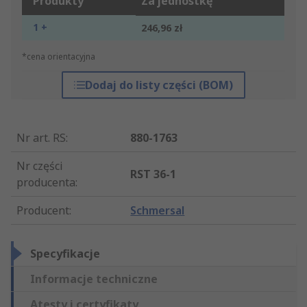
Produkty
Za jednostkę
1 +
246,96 zł
*cena orientacyjna
Dodaj do listy części (BOM)
Nr art. RS
:
880-1763
Nr części
RST 36-1
producenta
:
Producent
:
Schmersal
Specyfikacje
Informacje techniczne
Atesty i certyfikaty