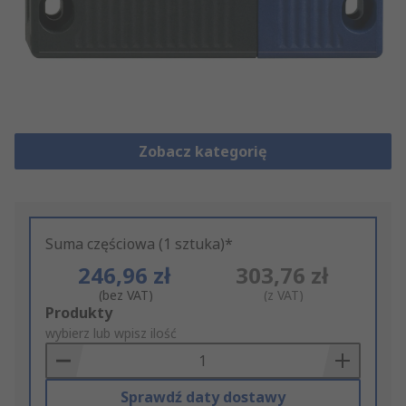
Zobacz kategorię
Suma częściowa (1 sztuka)*
246,96 zł
303,76 zł
(bez VAT)
(z VAT)
Add
Produkty
to
wybierz lub wpisz ilość
Basket
Sprawdź daty dostawy