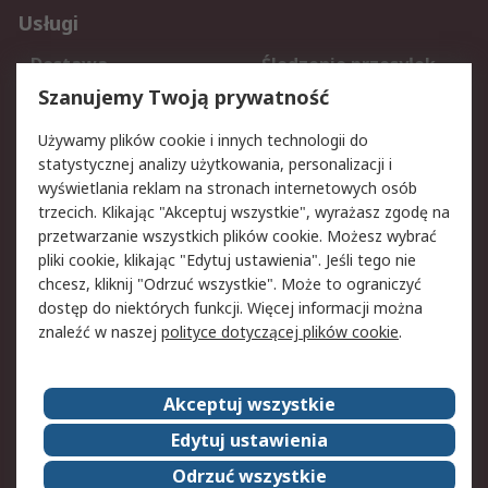
Usługi
Dostawa
Śledzenie przesyłek
Reklamacje i zwroty
Rejestracja
Szanujemy Twoją prywatność
Pomoc
Używamy plików cookie i innych technologii do
statystycznej analizy użytkowania, personalizacji i
Aspekty prawne
wyświetlania reklam na stronach internetowych osób
trzecich. Klikając "Akceptuj wszystkie", wyrażasz zgodę na
Bezpieczeństwo e-
Polityka dotycząca
przetwarzanie wszystkich plików cookie. Możesz wybrać
maila
plików cookie
pliki cookie, klikając "Edytuj ustawienia". Jeśli tego nie
Polityka prywatności
Użytkowanie witryny
chcesz, kliknij "Odrzuć wszystkie". Może to ograniczyć
Zastrzeżenia prawne
Warunki Sprzedaży
dostęp do niektórych funkcji. Więcej informacji można
znaleźć w naszej
polityce dotyczącej plików cookie
.
O firmie RS
Akceptuj wszystkie
Grupa RS
Kontakt
O firmie RS
RS na świecie
Edytuj ustawienia
Kariera
Nagrody dla RS
Odrzuć wszystkie