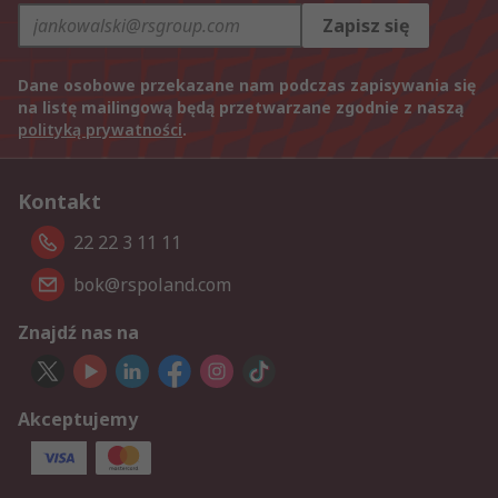
Zapisz się
Dane osobowe przekazane nam podczas zapisywania się
na listę mailingową będą przetwarzane zgodnie z naszą
polityką prywatności
.
Kontakt
22 22 3 11 11
bok@rspoland.com
Znajdź nas na
Akceptujemy