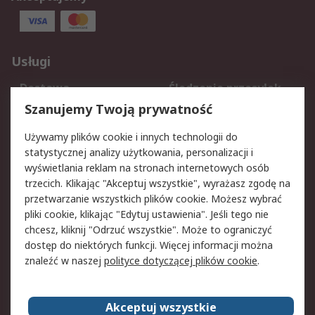
Usługi
Dostawa
Śledzenie przesyłek
Reklamacje i zwroty
Rejestracja
Szanujemy Twoją prywatność
Pomoc
Używamy plików cookie i innych technologii do
statystycznej analizy użytkowania, personalizacji i
Aspekty prawne
wyświetlania reklam na stronach internetowych osób
trzecich. Klikając "Akceptuj wszystkie", wyrażasz zgodę na
Bezpieczeństwo e-
Polityka dotycząca
przetwarzanie wszystkich plików cookie. Możesz wybrać
maila
plików cookie
pliki cookie, klikając "Edytuj ustawienia". Jeśli tego nie
Polityka prywatności
Użytkowanie witryny
chcesz, kliknij "Odrzuć wszystkie". Może to ograniczyć
Zastrzeżenia prawne
Warunki Sprzedaży
dostęp do niektórych funkcji. Więcej informacji można
znaleźć w naszej
polityce dotyczącej plików cookie
.
O firmie RS
Akceptuj wszystkie
Grupa RS
Kontakt