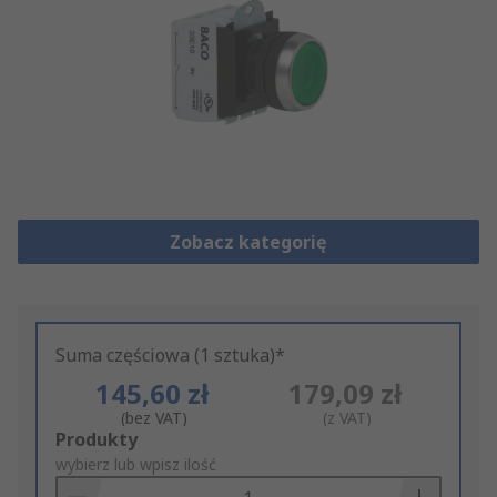
Zobacz kategorię
Suma częściowa (1 sztuka)*
145,60 zł
179,09 zł
(bez VAT)
(z VAT)
Add
Produkty
to
wybierz lub wpisz ilość
Basket