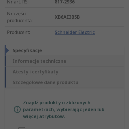
Nr art. RS
:
817-2936
Nr części
XB6AE3B5B
producenta
:
Producent
:
Schneider Electric
Specyfikacje
Informacje techniczne
Atesty i certyfikaty
Szczegółowe dane produktu
Znajdź produkty o zbliżonych
parametrach, wybierając jeden lub
więcej atrybutów.