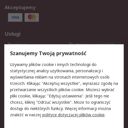
Akceptujemy
Usługi
Dostawa
Śledzenie przesyłek
Reklamacje i zwroty
Rejestracja
Szanujemy Twoją prywatność
Pomoc
Używamy plików cookie i innych technologii do
statystycznej analizy użytkowania, personalizacji i
Aspekty prawne
wyświetlania reklam na stronach internetowych osób
trzecich. Klikając "Akceptuj wszystkie", wyrażasz zgodę na
Bezpieczeństwo e-
Polityka dotycząca
przetwarzanie wszystkich plików cookie. Możesz wybrać
maila
plików cookie
pliki cookie, klikając "Edytuj ustawienia". Jeśli tego nie
Polityka prywatności
Użytkowanie witryny
chcesz, kliknij "Odrzuć wszystkie". Może to ograniczyć
Zastrzeżenia prawne
Warunki Sprzedaży
dostęp do niektórych funkcji. Więcej informacji można
znaleźć w naszej
polityce dotyczącej plików cookie
.
O firmie RS