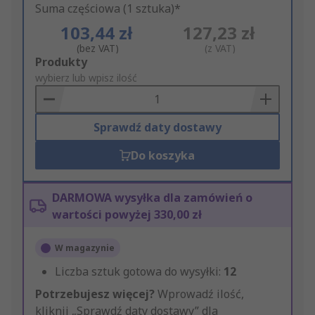
Suma częściowa (1 sztuka)*
103,44 zł
127,23 zł
(bez VAT)
(z VAT)
Add
Produkty
to
wybierz lub wpisz ilość
Basket
Sprawdź daty dostawy
Do koszyka
DARMOWA wysyłka dla zamówień o
wartości powyżej 330,00 zł
W magazynie
Liczba sztuk gotowa do wysyłki:
12
Potrzebujesz więcej?
Wprowadź ilość,
kliknij „Sprawdź daty dostawy” dla