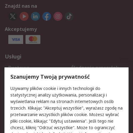
Znajdź nas na
Akceptujemy
Usługi
Dostawa
Śledzenie przesyłek
Reklamacje i zwroty
Rejestracja
Szanujemy Twoją prywatność
Pomoc
Używamy plików cookie i innych technologii do
statystycznej analizy użytkowania, personalizacji i
Aspekty prawne
wyświetlania reklam na stronach internetowych osób
trzecich. Klikając "Akceptuj wszystkie", wyrażasz zgodę na
Bezpieczeństwo e-
Polityka dotycząca
przetwarzanie wszystkich plików cookie. Możesz wybrać
maila
plików cookie
pliki cookie, klikając "Edytuj ustawienia". Jeśli tego nie
Polityka prywatności
Użytkowanie witryny
chcesz, kliknij "Odrzuć wszystkie". Może to ograniczyć