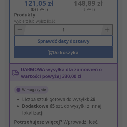
121,05 zł
148,89 zł
(bez VAT)
(z VAT)
Add
Produkty
to
wybierz lub wpisz ilość
Basket
Sprawdź daty dostawy
Do koszyka
DARMOWA wysyłka dla zamówień o
wartości powyżej 330,00 zł
W magazynie
Liczba sztuk gotowa do wysyłki:
29
Dodatkowe
65
szt. do wysyłki z innej
lokalizacji
Potrzebujesz więcej?
Wprowadź ilość,