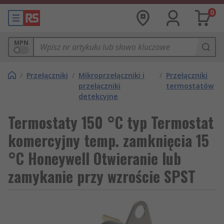
0
MPN
/
Przełączniki
/
Mikroprzełączniki i
/
Przełączniki
przełączniki
termostatów
detekcyjne
Termostaty 150 °C typ Termostat
komercyjny temp. zamknięcia 15
°C Honeywell Otwieranie lub
zamykanie przy wzroście SPST