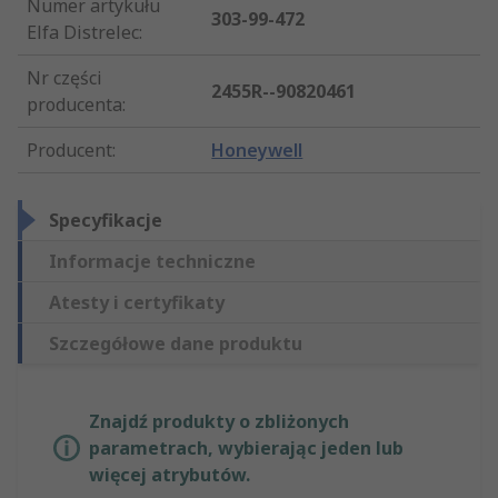
Numer artykułu
303-99-472
Elfa Distrelec
:
Nr części
2455R--90820461
producenta
:
Producent
:
Honeywell
Specyfikacje
Informacje techniczne
Atesty i certyfikaty
Szczegółowe dane produktu
Znajdź produkty o zbliżonych
parametrach, wybierając jeden lub
więcej atrybutów.