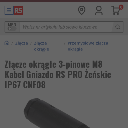
0
MPN
/
Złącza
/
Złącza
/
Przemysłowe złącza
okrągłe
okrągłe
Złącze okrągłe 3-pinowe M8
Kabel Gniazdo RS PRO Żeńskie
IP67 CNF08