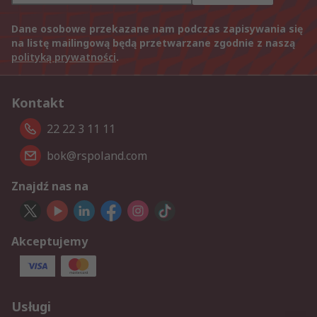
Dane osobowe przekazane nam podczas zapisywania się
na listę mailingową będą przetwarzane zgodnie z naszą
polityką prywatności
.
Kontakt
22 22 3 11 11
bok@rspoland.com
Znajdź nas na
Akceptujemy
Usługi