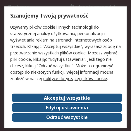
Dostawa
Śledzenie przesyłek
Reklamacje i zwroty
Rejestracja
Szanujemy Twoją prywatność
Pomoc
Używamy plików cookie i innych technologii do
statystycznej analizy użytkowania, personalizacji i
Aspekty prawne
wyświetlania reklam na stronach internetowych osób
trzecich. Klikając "Akceptuj wszystkie", wyrażasz zgodę na
Bezpieczeństwo e-
Polityka dotycząca
przetwarzanie wszystkich plików cookie. Możesz wybrać
maila
plików cookie
pliki cookie, klikając "Edytuj ustawienia". Jeśli tego nie
Polityka prywatności
Użytkowanie witryny
chcesz, kliknij "Odrzuć wszystkie". Może to ograniczyć
Zastrzeżenia prawne
Warunki Sprzedaży
dostęp do niektórych funkcji. Więcej informacji można
znaleźć w naszej
polityce dotyczącej plików cookie
.
O firmie RS
Akceptuj wszystkie
Grupa RS
Kontakt
O firmie RS
RS na świecie
Edytuj ustawienia
Kariera
Nagrody dla RS
Odrzuć wszystkie
ESG