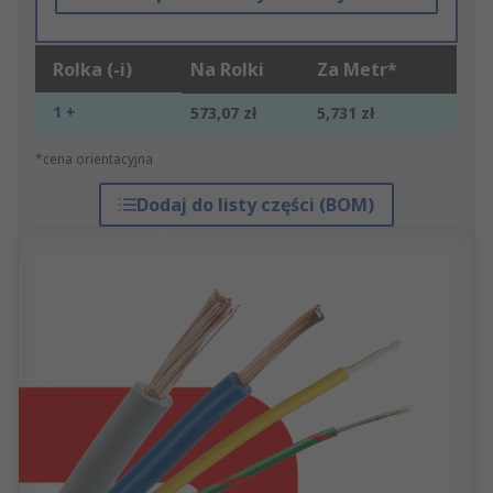
Rolka (-i)
Na Rolki
Za Metr*
1 +
573,07 zł
5,731 zł
*cena orientacyjna
Dodaj do listy części (BOM)