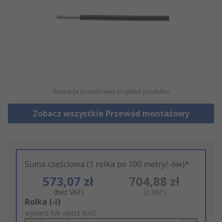
Ilustracja przedstawia przykład produktu
Zobacz wszystkie Przewód montażowy
Suma częściowa (1 rolka po 100 metry/-ów)*
573,07 zł
704,88 zł
(bez VAT)
(z VAT)
Add
Rolka (-i)
to
wybierz lub wpisz ilość