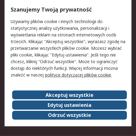
Dostawa
Śledzenie przesyłek
Reklamacje i zwroty
Rejestracja
Szanujemy Twoją prywatność
Pomoc
Używamy plików cookie i innych technologii do
statystycznej analizy użytkowania, personalizacji i
Aspekty prawne
wyświetlania reklam na stronach internetowych osób
trzecich. Klikając "Akceptuj wszystkie", wyrażasz zgodę na
Bezpieczeństwo e-
Polityka dotycząca
przetwarzanie wszystkich plików cookie. Możesz wybrać
maila
plików cookie
pliki cookie, klikając "Edytuj ustawienia". Jeśli tego nie
Polityka prywatności
Użytkowanie witryny
chcesz, kliknij "Odrzuć wszystkie". Może to ograniczyć
Zastrzeżenia prawne
Warunki Sprzedaży
dostęp do niektórych funkcji. Więcej informacji można
znaleźć w naszej
polityce dotyczącej plików cookie
.
O firmie RS
Akceptuj wszystkie
Grupa RS
Kontakt
O firmie RS
RS na świecie
Edytuj ustawienia
Kariera
Nagrody dla RS
Odrzuć wszystkie
ESG