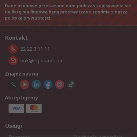
Dane osobowe przekazane nam podczas zapisywania się
na listę mailingową będą przetwarzane zgodnie z naszą
polityką prywatności
.
Kontakt
22 22 3 11 11
bok@rspoland.com
Znajdź nas na
Akceptujemy
Usługi