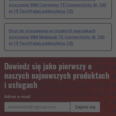
otoczenia 99M Czerwony TE Connectivity dł. 100
m 19 Tereftalan polietylenu 125
Drut do stosowania w trudnych warunkach
otoczenia 99M Niebieski TE Connectivity dł. 100
m 19 Tereftalan polietylenu 125
Dowiedz się jako pierwszy o
naszych najnowszych produktach
i usługach
Adres e-mail
Zapisz się