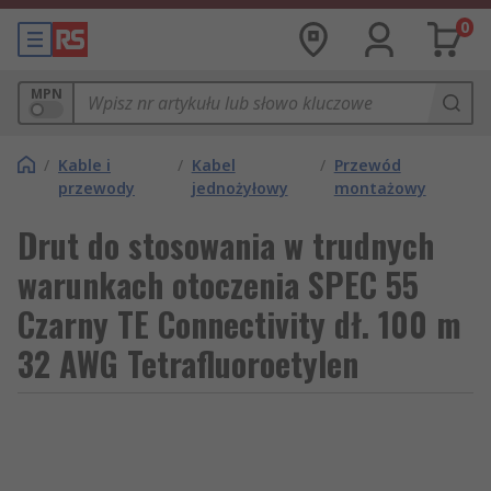
0
MPN
/
Kable i
/
Kabel
/
Przewód
przewody
jednożyłowy
montażowy
Drut do stosowania w trudnych
warunkach otoczenia SPEC 55
Czarny TE Connectivity dł. 100 m
32 AWG Tetrafluoroetylen