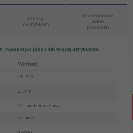
Szczegółowe
Atesty i
dane
certyfikaty
produktu
, wybierając jeden lub więcej atrybutów.
Wartość
RS PRO
2.5mm²
Przewód montażowy
Niebieski
13AWG