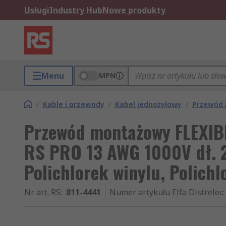
Usługi
Industry Hub
Nowe produkty
Menu
MPN
/
Kable i przewody
/
Kabel jednożyłowy
/
Przewód
Przewód montażowy FLEXIB
RS PRO 13 AWG 1000V dł. 
Polichlorek winylu, Polichl
Nr art. RS
:
811-4441
Numer artykułu Elfa Distrelec
: