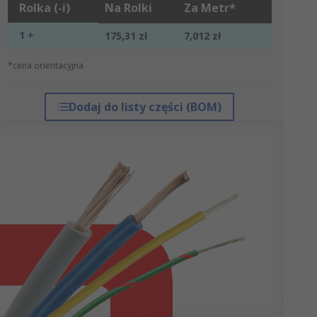
Rolka (-i)
Na Rolki
Za Metr*
1 +
175,31 zł
7,012 zł
*cena orientacyjna
Dodaj do listy części (BOM)