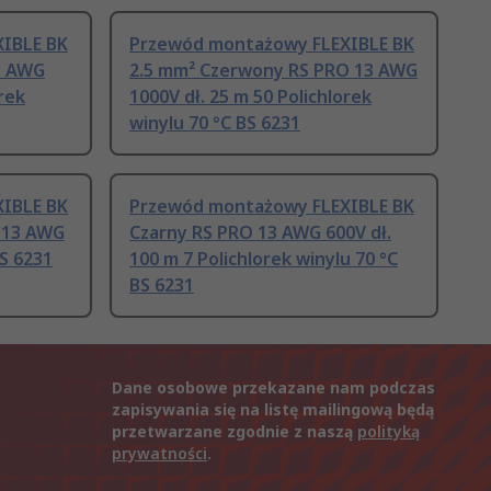
IBLE BK
Przewód montażowy FLEXIBLE BK
3 AWG
2.5 mm² Czerwony RS PRO 13 AWG
orek
1000V dł. 25 m 50 Polichlorek
winylu 70 °C BS 6231
IBLE BK
Przewód montażowy FLEXIBLE BK
O 13 AWG
Czarny RS PRO 13 AWG 600V dł.
BS 6231
100 m 7 Polichlorek winylu 70 °C
BS 6231
Dane osobowe przekazane nam podczas
zapisywania się na listę mailingową będą
przetwarzane zgodnie z naszą
polityką
prywatności
.