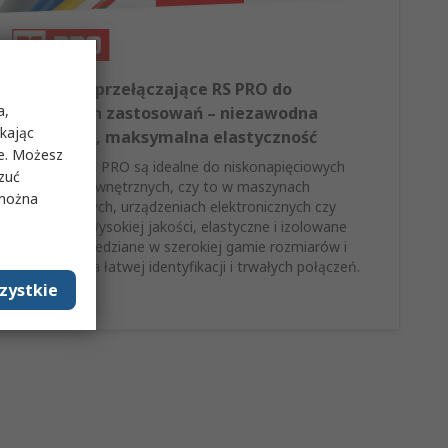
Przewody przełączające RS PRO do
a,
wszystkich zastosowań – niezawodna
ikając
wydajność, maksymalna elastyczność
ie. Możesz
Przewody RS PRO są idealne do niskonapięciowych
rzuć
połączeń wewnętrznych, czy to w maszynach
 można
przemysłowych, urządzeniach elektronicznych czy
pojazdach. Wysokiej jakości, elastyczne i izolowane
przewody miedziane w szerokiej gamie rozmiarów i
kolorów – dla łatwej identyfikacji i trwałych połączeń.
zystkie
Kup teraz