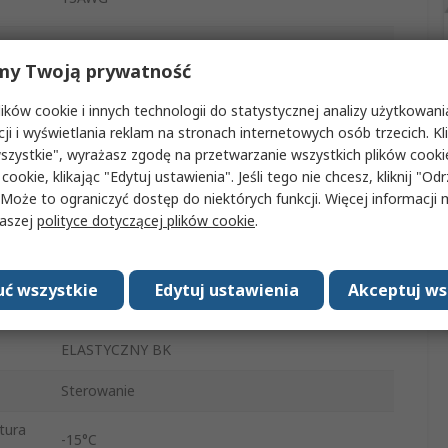
0.25mm
my Twoją prywatność
25m
ków cookie i innych technologii do statystycznej analizy użytkowani
1000V
cji i wyświetlania reklam na stronach internetowych osób trzecich. Kl
szystkie", wyrażasz zgodę na przetwarzanie wszystkich plików cook
a
4.2mm
 cookie, klikając "Edytuj ustawienia". Jeśli tego nie chcesz, kliknij "Od
 Może to ograniczyć dostęp do niektórych funkcji. Więcej informacji
70°C
naszej
polityce dotyczącej plików cookie
.
za
ka
Miedź
ć wszystkie
Edytuj ustawienia
Akceptuj ws
ia
BS 6231
ELASTYCZNY BK
Sterowanie
tura
-15°C