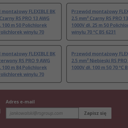
 montażowy FLEXIBLE BK
Przewód montażowy FLEX
 Czarny RS PRO 13 AWG
2.5 mm² Czarny RS PRO 1
. 100 m 50 Polichlorek
1000V dł. 25 m 50 Polichl
Polichlorek winylu 70
winylu 70 °C BS 6231
 montażowy FLEXIBLE BK
Przewód montażowy FLEX
zerwony RS PRO 9 AWG
2.5 mm² Niebieski RS PR
. 100 m 84 Polichlorek
1000V dł. 100 m 50 70 °C 
Polichlorek winylu 70
Adres e-mail
h
Zapisz się