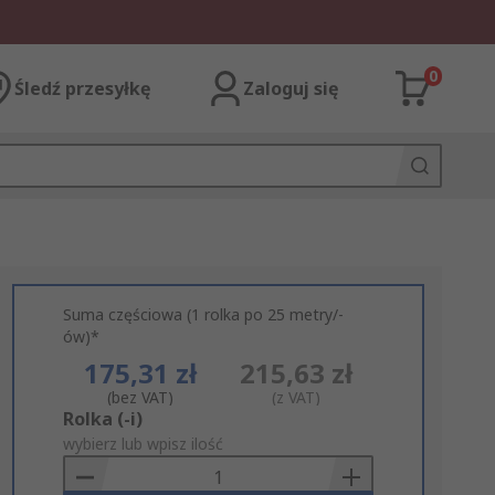
0
Śledź przesyłkę
Zaloguj się
Suma częściowa (1 rolka po 25 metry/-
ów)*
175,31 zł
215,63 zł
(bez VAT)
(z VAT)
Add
Rolka (-i)
to
wybierz lub wpisz ilość
Basket