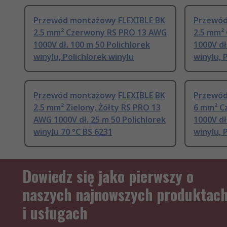
Przewód montażowy FLEXIBLE BK
Przewód
2.5 mm² Czerwony RS PRO 13 AWG
2.5 mm²
1000V dł. 100 m 50 Polichlorek
1000V dł
winylu, Polichlorek winylu
winylu, 
Przewód montażowy FLEXIBLE BK
Przewód
2.5 mm² Zielony, Żółty RS PRO 13
6 mm² C
AWG 1000V dł. 25 m 50 Polichlorek
1000V dł
winylu 70 °C BS 6231
winylu, 
Dowiedz się jako pierwszy o
naszych najnowszych produktac
i usługach