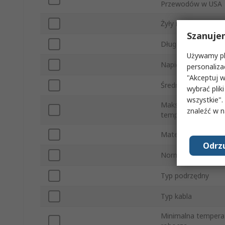
Przewodów w USA
Żyły rdzenia
Szanuje
Długość kabla
Używamy pli
Napięcie
personaliza
"Akceptuj w
Średnica zewnętrzn
wybrać pliki
wszystkie".
Maksymalna
znaleźć w 
temperatura roboc
Materiał przewodni
Odrzu
Normy/Zatwierdzen
Typ podrzędny
Typ kabla
Minimalna tempera