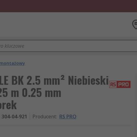
 montażowy
LE BK 2.5 mm² Niebieski
25 m 0.25 mm
orek
304-04-921
Producent
:
RS PRO