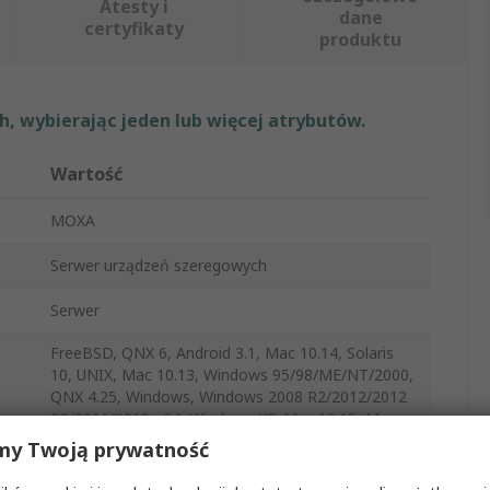
Atesty i
dane
certyfikaty
produktu
, wybierając jeden lub więcej atrybutów.
Wartość
MOXA
Serwer urządzeń szeregowych
Serwer
FreeBSD, QNX 6, Android 3.1, Mac 10.14, Solaris
10, UNIX, Mac 10.13, Windows 95/98/ME/NT/2000,
QNX 4.25, Windows, Windows 2008 R2/2012/2012
R2/2016/2019-x64, Windows XP, Mac 10.15, Mac
10.12, SCO UNIX, Mac 10, Linux
my Twoją prywatność