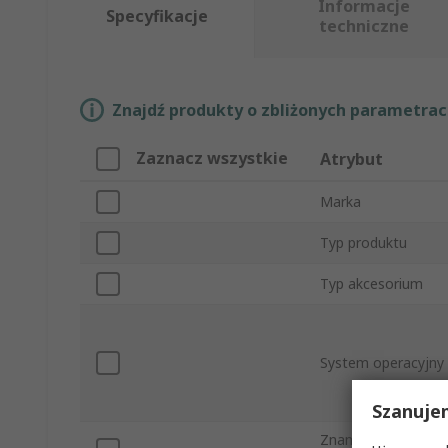
Informacje
Specyfikacje
techniczne
Znajdź produkty o zbliżonych parametrach
Zaznacz wszystkie
Atrybut
Marka
Typ produktu
Typ akcesorium
System operacyjny
Szanuje
Znamionowe