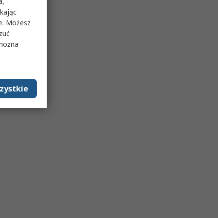
a,
ikając
ie. Możesz
rzuć
 można
zystkie