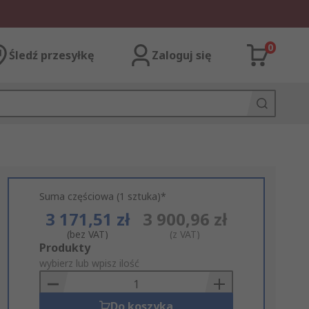
0
Śledź przesyłkę
Zaloguj się
Suma częściowa (1 sztuka)*
3 171,51 zł
3 900,96 zł
(bez VAT)
(z VAT)
Add
Produkty
to
wybierz lub wpisz ilość
Basket
Do koszyka