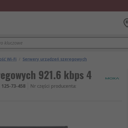
ność Wi-Fi
/
Serwery urządzeń szeregowych
regowych 921.6 kbps 4
125-73-458
Nr części producenta
: