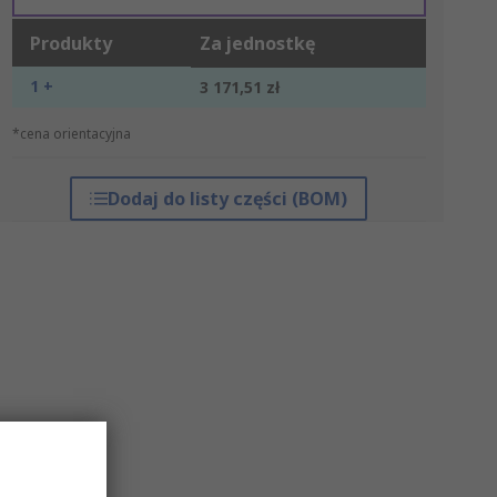
Produkty
Za jednostkę
1 +
3 171,51 zł
*cena orientacyjna
Dodaj do listy części (BOM)