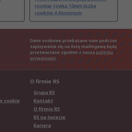
rozmiar rowka 10mm liczba
rowków 4 Aluminium
Dane osobowe przekazane nam podczas
zapisywania się na listę mailingową będą
przetwarzane zgodnie z naszą
polityką
prywatności
.
O firmie RS
Grupa RS
w cookie
Kontakt
O firmie RS
RS na świecie
Kariera