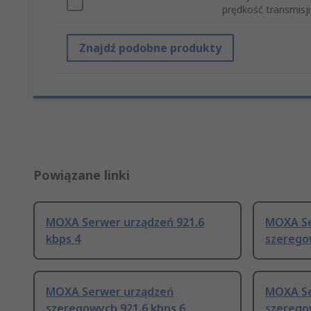
prędkość transmisji
Znajdź podobne produkty
Powiązane linki
MOXA Serwer urządzeń 921.6
MOXA Se
kbps 4
szerego
MOXA Serwer urządzeń
MOXA Se
szeregowych 921.6 kbps 6
szerego