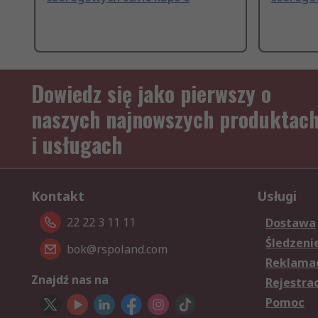
Dowiedz się jako pierwszy o
naszych najnowszych produktac
i usługach
Kontakt
Usługi
22 22 3 11 11
Dostawa
Śledzeni
bok@rspoland.com
Reklamac
Znajdź nas na
Rejestra
Pomoc