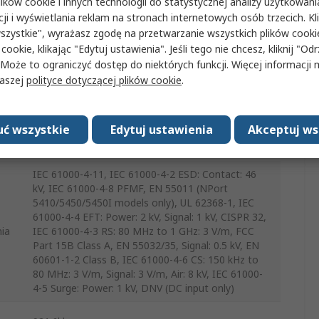
12 to 48 V dc
ków cookie i innych technologii do statystycznej analizy użytkowani
cji i wyświetlania reklam na stronach internetowych osób trzecich. Kl
szystkie", wyrażasz zgodę na przetwarzanie wszystkich plików cook
4
 cookie, klikając "Edytuj ustawienia". Jeśli tego nie chcesz, kliknij "Od
 Może to ograniczyć dostęp do niektórych funkcji. Więcej informacji
-40°C
za
naszej
polityce dotyczącej plików cookie
.
75°C
za
ć wszystkie
Edytuj ustawienia
Akceptuj ws
Złącze RJ45
IEC 61000-4-11, IEC 61000-4-2 ESD: Contact: 46
kV, IEC 61000-4-8 PFMF, EN 55011 (NPort
5410/5450/5450I models only), UL 62368-1, IEC
61000-4-4 EFT: Power: 2 kV, Signal: 1 kV, CISPR 32,
ia
IEC 61000-4-3 RS: 80 MHz to 1 GHz: 3 V/m, FCC
Part 15B Class A, EN 55032/35, Signal: 0.5 kV, EN
60601-1-2 Class B, IEC 61000-4-6 CS: 150 kHz to
80 MHz: 3 V/m, Signal: 3 V/m, Air: 8 kV, IEC 61000-
4-5 Surge: Power: 1 kV, DNV (DC input only)