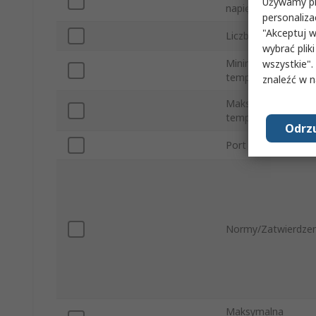
Używamy pli
napięcie zasilania
personaliza
"Akceptuj w
Liczba portów
wybrać pliki
Minimalna
wszystkie".
temperatura roboc
znaleźć w 
Maksymalna
temperatura roboc
Odrzu
Port połączeniowy
Normy/Zatwierdzen
Maksymalna