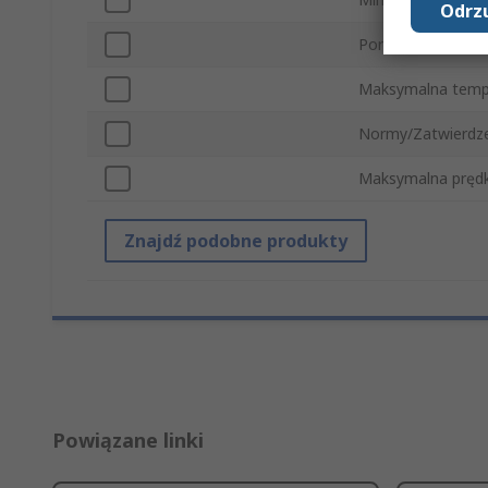
Odrzu
Port połączeniow
Maksymalna temp
Normy/Zatwierdz
Maksymalna prędk
Znajdź podobne produkty
Powiązane linki