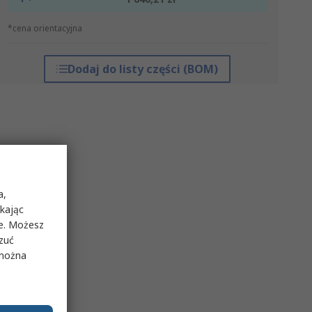
*cena orientacyjna
Dodaj do listy części (BOM)
a,
ikając
ie. Możesz
rzuć
 można