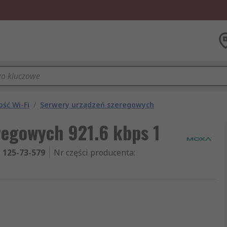
ność Wi-Fi
/
Serwery urządzeń szeregowych
egowych 921.6 kbps 1
125-73-579
Nr części producenta
: