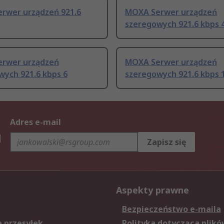
rwer urządzeń 921.6
MOXA Serwer urządzeń
szeregowych 921.6 kbps 
rwer urządzeń
MOXA Serwer urządzeń
wych 921.6 kbps 6
szeregowych 921.6 kbps 
Adres e-mail
h
Zapisz się
Aspekty prawne
Bezpieczeństwo e-maila
e przesyłek
Polityka dotycząca plikó