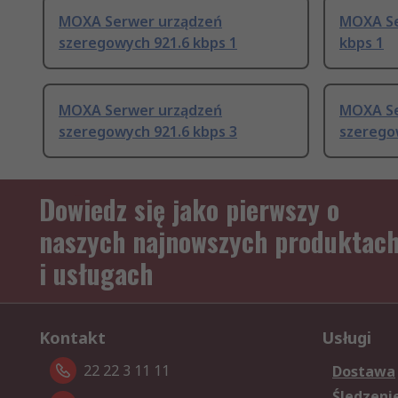
MOXA Serwer urządzeń
MOXA Se
szeregowych 921.6 kbps 1
kbps 1
MOXA Serwer urządzeń
MOXA Se
szeregowych 921.6 kbps 3
szerego
Dowiedz się jako pierwszy o
naszych najnowszych produktac
i usługach
Kontakt
Usługi
22 22 3 11 11
Dostawa
Śledzeni