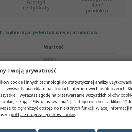
Atesty i
dane
certyfikaty
produktu
, wybierając jeden lub więcej atrybutów.
Wartość
MOXA
my Twoją prywatność
Serwer urządzeń szeregowych
ków cookie i innych technologii do statystycznej analizy użytkowani
Serwer
cji i wyświetlania reklam na stronach internetowych osób trzecich. Kl
szystkie", wyrażasz zgodę na przetwarzanie wszystkich plików cook
ie zasilania
12 to 48 V dc
 cookie, klikając "Edytuj ustawienia". Jeśli tego nie chcesz, kliknij "Od
y
Android, Mac OS, Linux, Windows
 Może to ograniczyć dostęp do niektórych funkcji. Więcej informacji
naszej
polityce dotyczącej plików cookie
.
1
atura robocza
-40°C