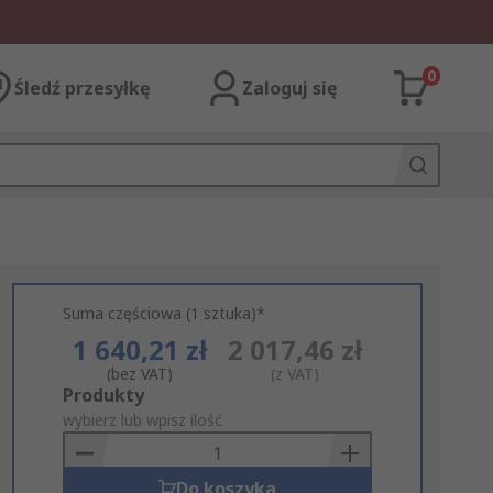
0
Śledź przesyłkę
Zaloguj się
Suma częściowa (1 sztuka)*
1 640,21 zł
2 017,46 zł
(bez VAT)
(z VAT)
Add
Produkty
to
wybierz lub wpisz ilość
Basket
Do koszyka