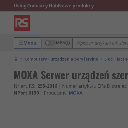
Usługi
Industry Hub
Nowe produkty
Menu
MPN
/
Komputery i urządzenia peryferyjne
/
Sieci i łącz
MOXA Serwer urządzeń szer
Nr art. RS
:
255-2016
Numer artykułu Elfa Distrelec
:
NPort 6150
Producent
:
MOXA