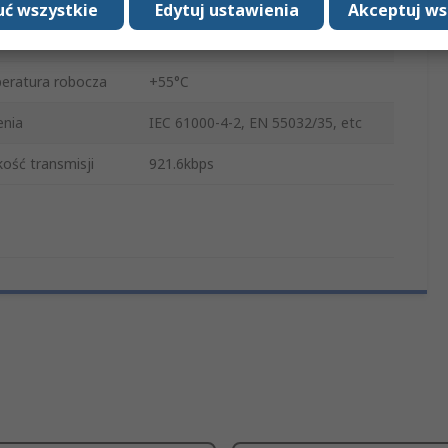
ć wszystkie
Edytuj ustawienia
Akceptuj ws
y
10/100 BaseT(X), 100 BaseFX
eratura robocza
+55°C
enia
IEC 61000-4-2, EN 55032/35, etc
ość transmisji
921.6kbps