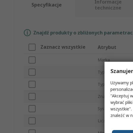
Informacje
Specyfikacje
techniczne
Znajdź produkty o zbliżonych parametrach
Zaznacz wszystkie
Atrybut
Marka
Szanuje
Typ produktu
Używamy pli
Typ akcesorium
personaliza
"Akceptuj w
Znamionowe napięc
wybrać pliki
System operacyjn
wszystkie".
znaleźć w 
Liczba portów
Minimalna temper