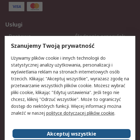
Usługi
Dostawa
Śledzenie przesyłek
Reklamacje i zwroty
Rejestracja
Szanujemy Twoją prywatność
Pomoc
Używamy plików cookie i innych technologii do
statystycznej analizy użytkowania, personalizacji i
Aspekty prawne
wyświetlania reklam na stronach internetowych osób
trzecich. Klikając "Akceptuj wszystkie", wyrażasz zgodę na
Bezpieczeństwo e-
Polityka dotycząca
przetwarzanie wszystkich plików cookie. Możesz wybrać
maila
plików cookie
pliki cookie, klikając "Edytuj ustawienia". Jeśli tego nie
Polityka prywatności
Użytkowanie witryny
chcesz, kliknij "Odrzuć wszystkie". Może to ograniczyć
Zastrzeżenia prawne
Warunki Sprzedaży
dostęp do niektórych funkcji. Więcej informacji można
znaleźć w naszej
polityce dotyczącej plików cookie
.
O firmie RS
Akceptuj wszystkie
Grupa RS
Kontakt