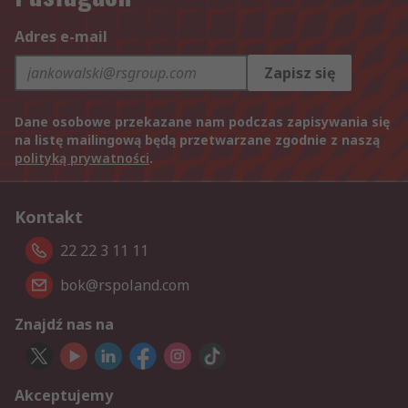
Adres e-mail
Zapisz się
Dane osobowe przekazane nam podczas zapisywania się
na listę mailingową będą przetwarzane zgodnie z naszą
polityką prywatności
.
Kontakt
22 22 3 11 11
bok@rspoland.com
Znajdź nas na
Akceptujemy