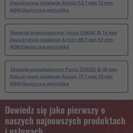
Dwustronne działanie Action 54.7 mm 15 mm
ADN Elastyczna wyściółka
Siłownik pneumatyczny Festo 536341 Ø 16 mm
Dwustronne działanie Action 89.7 mm 50 mm
ADN Elastyczna wyściółka
Siłownik pneumatyczny Festo 536302 Ø 40 mm
Dwustronne działanie Action 71.1 mm 20 mm
ADN Elastyczna wyściółka
Dowiedz się jako pierwszy o
naszych najnowszych produktach
i usługach