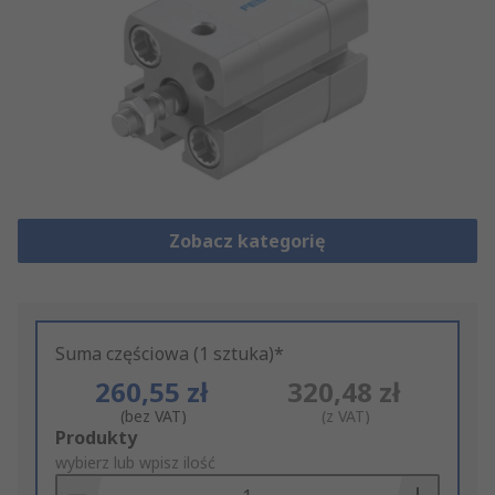
Zobacz kategorię
Suma częściowa (1 sztuka)*
260,55 zł
320,48 zł
(bez VAT)
(z VAT)
Add
Produkty
to
wybierz lub wpisz ilość
Basket