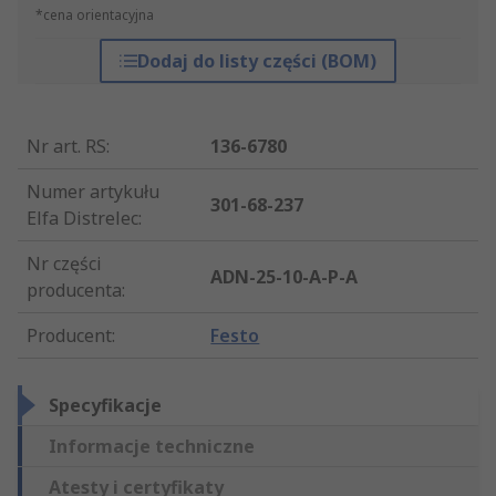
*cena orientacyjna
Dodaj do listy części (BOM)
Nr art. RS
:
136-6780
Numer artykułu
301-68-237
Elfa Distrelec
:
Nr części
ADN-25-10-A-P-A
producenta
:
Producent
:
Festo
Specyfikacje
Informacje techniczne
Atesty i certyfikaty