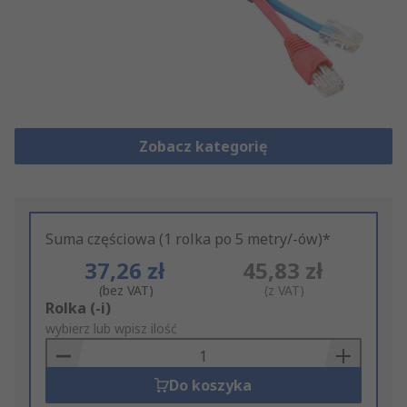
Zobacz kategorię
Suma częściowa (1 rolka po 5 metry/-ów)*
37,26 zł
45,83 zł
(bez VAT)
(z VAT)
Add
Rolka (-i)
to
wybierz lub wpisz ilość
Basket
Do koszyka