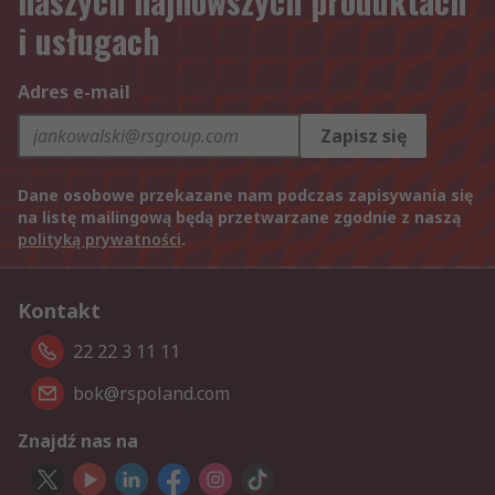
naszych najnowszych produktach
i usługach
Adres e-mail
Zapisz się
Dane osobowe przekazane nam podczas zapisywania się
na listę mailingową będą przetwarzane zgodnie z naszą
polityką prywatności
.
Kontakt
22 22 3 11 11
bok@rspoland.com
Znajdź nas na