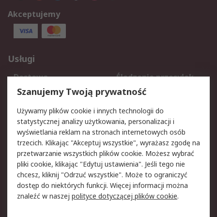
Akceptujemy
Usługi
Dostawa
Śledzenie przesyłek
Reklamacje i zwroty
Rejestracja
Szanujemy Twoją prywatność
Pomoc
Używamy plików cookie i innych technologii do
statystycznej analizy użytkowania, personalizacji i
Aspekty prawne
wyświetlania reklam na stronach internetowych osób
trzecich. Klikając "Akceptuj wszystkie", wyrażasz zgodę na
Bezpieczeństwo e-
Polityka dotycząca
przetwarzanie wszystkich plików cookie. Możesz wybrać
maila
plików cookie
pliki cookie, klikając "Edytuj ustawienia". Jeśli tego nie
Polityka prywatności
Użytkowanie witryny
chcesz, kliknij "Odrzuć wszystkie". Może to ograniczyć
Zastrzeżenia prawne
Warunki Sprzedaży
dostęp do niektórych funkcji. Więcej informacji można
znaleźć w naszej
polityce dotyczącej plików cookie
.
O firmie RS