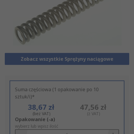
Zobacz wszystkie Sprężyny naciągowe
Suma częściowa (1 opakowanie po 10
sztuk/i)*
38,67 zł
47,56 zł
(bez VAT)
(z VAT)
Add
Opakowanie (-a)
to
wybierz lub wpisz ilość
Basket