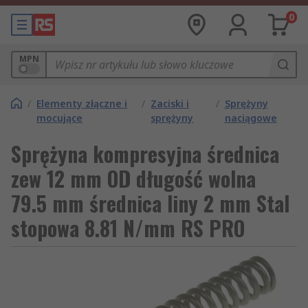
0
MPN
/
Elementy złączne i
/
Zaciski i
/
Sprężyny
mocujące
sprężyny
naciągowe
Sprężyna kompresyjna średnica
zew 12 mm OD długość wolna
79.5 mm średnica liny 2 mm Stal
stopowa 8.81 N/mm RS PRO