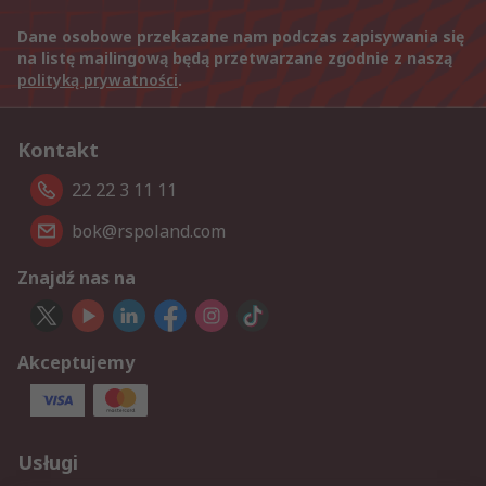
Dane osobowe przekazane nam podczas zapisywania się
na listę mailingową będą przetwarzane zgodnie z naszą
polityką prywatności
.
Kontakt
22 22 3 11 11
bok@rspoland.com
Znajdź nas na
Akceptujemy
Usługi