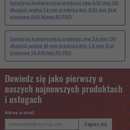
Sprężyna kompresyjna średnica zew 6.93 mm OD
długość wolna 54 mm średnica liny 0.63 mm Stal
stopowa 0.63 N/mm RS PRO
Sprężyna kompresyjna średnica zew 9.6 mm OD
długość wolna 45 mm średnica liny 1.6 mm Stal
stopowa 10.4 N/mm RS PRO
Dowiedz się jako pierwszy o
naszych najnowszych produktach
i usługach
Adres e-mail
Zapisz się