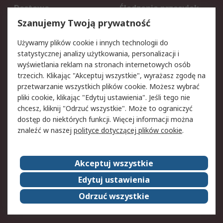
Dostawa
Śledzenie przesyłek
Reklamacje i zwroty
Rejestracja
Szanujemy Twoją prywatność
Pomoc
Używamy plików cookie i innych technologii do
statystycznej analizy użytkowania, personalizacji i
Aspekty prawne
wyświetlania reklam na stronach internetowych osób
trzecich. Klikając "Akceptuj wszystkie", wyrażasz zgodę na
Bezpieczeństwo e-
Polityka dotycząca
przetwarzanie wszystkich plików cookie. Możesz wybrać
maila
plików cookie
pliki cookie, klikając "Edytuj ustawienia". Jeśli tego nie
Polityka prywatności
Użytkowanie witryny
chcesz, kliknij "Odrzuć wszystkie". Może to ograniczyć
Zastrzeżenia prawne
Warunki Sprzedaży
dostęp do niektórych funkcji. Więcej informacji można
znaleźć w naszej
polityce dotyczącej plików cookie
.
O firmie RS
Akceptuj wszystkie
Grupa RS
Kontakt
O firmie RS
RS na świecie
Edytuj ustawienia
Kariera
Nagrody dla RS
Odrzuć wszystkie
ESG