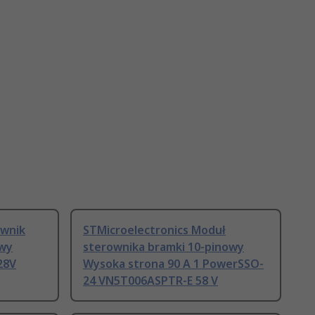
ownik
STMicroelectronics Moduł
owy
sterownika bramki 10-pinowy
28V
Wysoka strona 90 A 1 PowerSSO-
24 VN5T006ASPTR-E 58 V