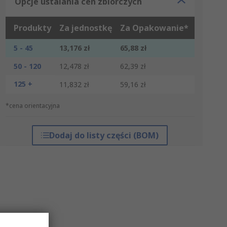
Opcje ustalania cen zbiorczych
Produkty
Za jednostkę
Za Opakowanie*
5 - 45
13,176 zł
65,88 zł
50 - 120
12,478 zł
62,39 zł
125 +
11,832 zł
59,16 zł
*cena orientacyjna
Dodaj do listy części (BOM)