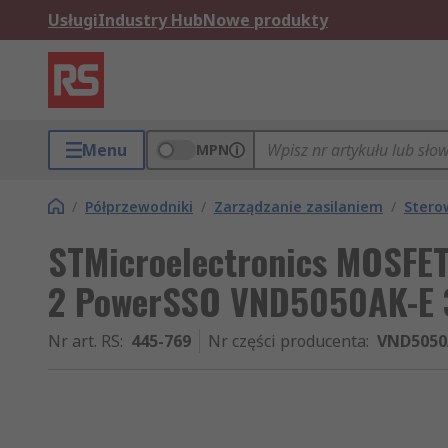
Usługi
Industry Hub
Nowe produkty
Menu
MPN
/
Półprzewodniki
/
Zarządzanie zasilaniem
/
Stero
STMicroelectronics MOSFET
2 PowerSSO VND5050AK-E 
Nr art. RS
:
445-769
Nr części producenta
:
VND5050