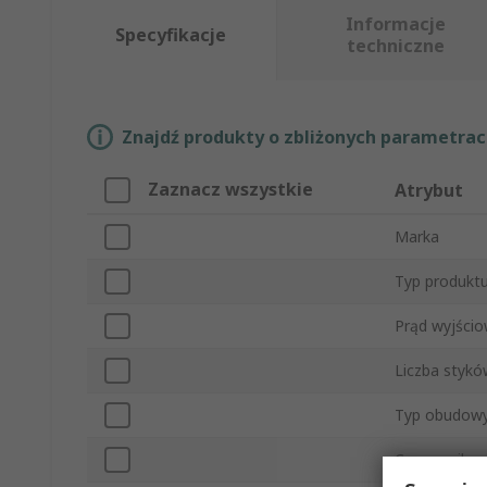
Informacje
Specyfikacje
techniczne
Znajdź produkty o zbliżonych parametrach
Zaznacz wszystkie
Atrybut
Marka
Typ produkt
Prąd wyjści
Liczba stykó
Typ obudow
Czas zanikan