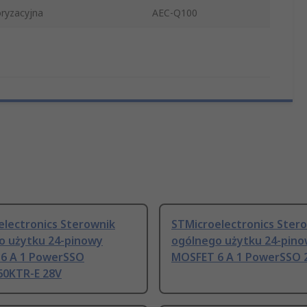
ryzacyjna
AEC-Q100
electronics Sterownik
STMicroelectronics Ster
o użytku 24-pinowy
ogólnego użytku 24-pin
6 A 1 PowerSSO
MOSFET 6 A 1 PowerSSO 
0KTR-E 28V