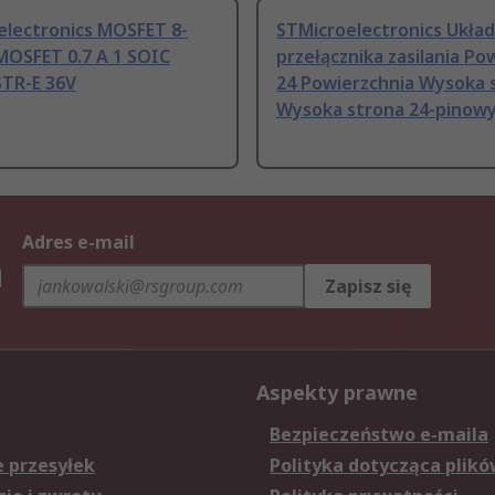
electronics MOSFET 8-
STMicroelectronics Układ
MOSFET 0.7 A 1 SOIC
przełącznika zasilania P
TR-E 36V
24 Powierzchnia Wysoka 
Wysoka strona 24-pinow
Adres e-mail
h
Zapisz się
Aspekty prawne
Bezpieczeństwo e-maila
e przesyłek
Polityka dotycząca plikó