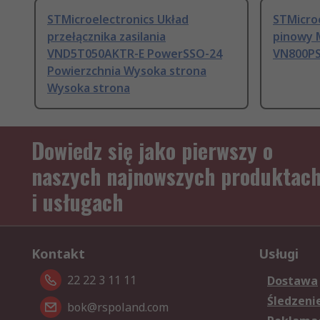
STMicroelectronics Układ
STMicro
przełącznika zasilania
pinowy 
VND5T050AKTR-E PowerSSO-24
VN800PS
Powierzchnia Wysoka strona
Wysoka strona
Dowiedz się jako pierwszy o
naszych najnowszych produktac
i usługach
Kontakt
Usługi
22 22 3 11 11
Dostawa
Śledzeni
bok@rspoland.com