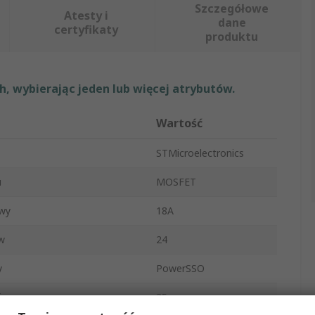
Szczegółowe
Atesty i
dane
certyfikaty
produktu
, wybierając jeden lub więcej atrybutów.
Wartość
STMicroelectronics
u
MOSFET
owy
18A
w
24
y
PowerSSO
ia
35μs