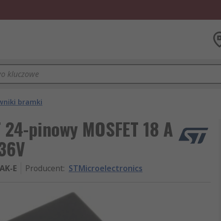
wniki bramki
 24-pinowy MOSFET 18 A
36V
AK-E
Producent
:
STMicroelectronics