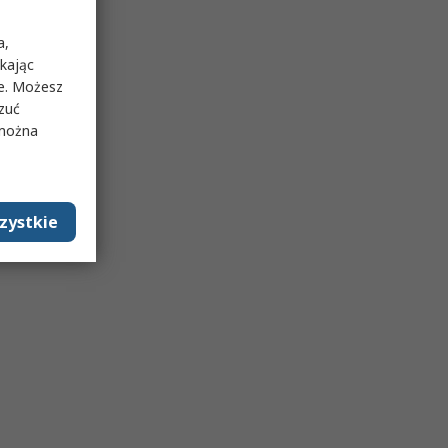
a,
ikając
ie. Możesz
rzuć
 można
zystkie