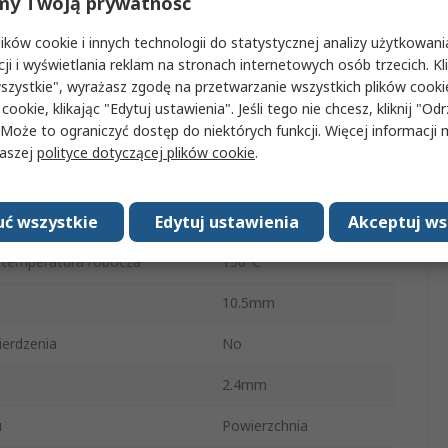
my Twoją prywatność
ika
MOSFET
ków cookie i innych technologii do statystycznej analizy użytkowani
nia
25μs
cji i wyświetlania reklam na stronach internetowych osób trzecich. Kl
szystkie", wyrażasz zgodę na przetwarzanie wszystkich plików cook
ięcie zasilania
36V
 cookie, klikając "Edytuj ustawienia". Jeśli tego nie chcesz, kliknij "Od
 Może to ograniczyć dostęp do niektórych funkcji. Więcej informacji
owników
2
naszej
polityce dotyczącej plików cookie
.
apięcie zasilania
36V
ć wszystkie
Edytuj ustawienia
Akceptuj ws
emperatura robocza
-40°C
temperatura robocza
150°C
10.5mm
erdzenia
No
2.4mm
u
Powierzchnia