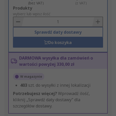
(bez VAT)
(z VAT)
Add
Produkty
to
wybierz lub wpisz ilość
Basket
Sprawdź daty dostawy
Do koszyka
DARMOWA wysyłka dla zamówień o
wartości powyżej 330,00 zł
W magazynie
403
szt. do wysyłki z innej lokalizacji
Potrzebujesz więcej?
Wprowadź ilość,
kliknij „Sprawdź daty dostawy” dla
szczegółów dostawy.