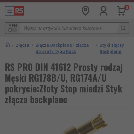
0
MPN
/
Złącza
/
Złącza Backplane i złącza
/
Styki złączy
do szafy typu Rack
Backplane
RS PRO DIN 41612 Prosty rodzaj
Męski RG178B/U, RG174A/U
pokrycie:Złoty Stop miedzi Styk
złącza backplane