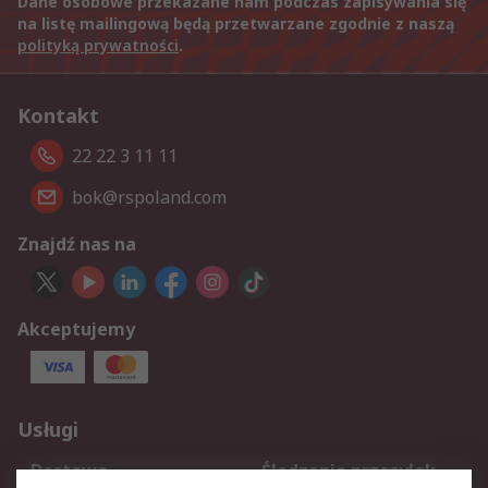
Dane osobowe przekazane nam podczas zapisywania się
na listę mailingową będą przetwarzane zgodnie z naszą
polityką prywatności
.
Kontakt
22 22 3 11 11
bok@rspoland.com
Znajdź nas na
Akceptujemy
Usługi
Dostawa
Śledzenie przesyłek