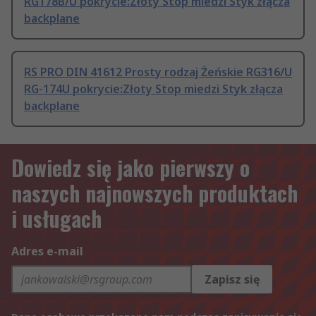
RG178B/U pokrycie:Złoty Stop miedzi Styk złącza
backplane
RS PRO DIN 41612 Prosty rodzaj Żeńskie RG316/U
RG-174U pokrycie:Złoty Stop miedzi Styk złącza
backplane
Dowiedz się jako pierwszy o
naszych najnowszych produktach
i usługach
Adres e-mail
Zapisz się