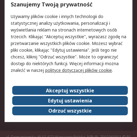
Reklamacje i zwroty
Rejestracja
Szanujemy Twoją prywatność
Pomoc
Używamy plików cookie i innych technologii do
statystycznej analizy użytkowania, personalizacji i
Aspekty prawne
wyświetlania reklam na stronach internetowych osób
trzecich. Klikając "Akceptuj wszystkie", wyrażasz zgodę na
Bezpieczeństwo e-
Polityka dotycząca
przetwarzanie wszystkich plików cookie. Możesz wybrać
maila
plików cookie
pliki cookie, klikając "Edytuj ustawienia". Jeśli tego nie
Polityka prywatności
Użytkowanie witryny
chcesz, kliknij "Odrzuć wszystkie". Może to ograniczyć
Zastrzeżenia prawne
Warunki Sprzedaży
dostęp do niektórych funkcji. Więcej informacji można
znaleźć w naszej
polityce dotyczącej plików cookie
.
O firmie RS
Akceptuj wszystkie
Grupa RS
Kontakt
O firmie RS
RS na świecie
Edytuj ustawienia
Kariera
Nagrody dla RS
Odrzuć wszystkie
ESG
ul. Domaniewska 48 02-672 Warszawa Polska, NIP: PL 7010263911
© RS