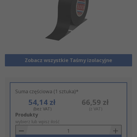
Zobacz wszystkie Taśmy izolacyjne
Suma częściowa (1 sztuka)*
54,14 zł
66,59 zł
(bez VAT)
(z VAT)
Add
Produkty
to
wybierz lub wpisz ilość
Basket