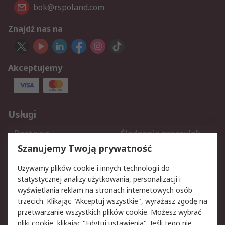
bok@rspoland.com
Znajdź nas na
Akceptujemy
Usługi
Dostawa
Śledzenie przesyłek
Reklamacje i zwroty
Rejestracja
Szanujemy Twoją prywatność
Pomoc
Używamy plików cookie i innych technologii do
statystycznej analizy użytkowania, personalizacji i
Aspekty prawne
wyświetlania reklam na stronach internetowych osób
trzecich. Klikając "Akceptuj wszystkie", wyrażasz zgodę na
Bezpieczeństwo e-
Polityka dotycząca
przetwarzanie wszystkich plików cookie. Możesz wybrać
maila
plików cookie
pliki cookie, klikając "Edytuj ustawienia". Jeśli tego nie