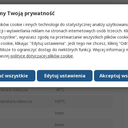
ienność wtrąceniowa
1.7dB
my Twoją prywatność
VFQFPN
ków cookie i innych technologii do statystycznej analizy użytkowani
cji i wyświetlania reklam na stronach internetowych osób trzecich. Kl
Powierzchnia
szystkie", wyrażasz zgodę na przetwarzanie wszystkich plików cook
16
 cookie, klikając "Edytuj ustawienia". Jeśli tego nie chcesz, kliknij "Od
 Może to ograniczyć dostęp do niektórych funkcji. Więcej informacji
50Ω
naszej
polityce dotyczącej plików cookie
.
e zasilania
3.15V
ć wszystkie
Edytuj ustawienia
Akceptuj ws
cie zasilania
5.25V
ratura robocza
-40°C
eratura robocza
105°C
1mm
3mm