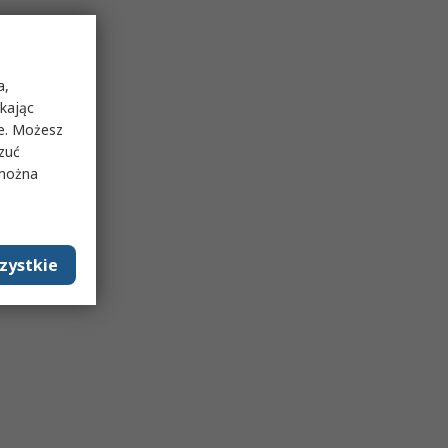
a,
ikając
ie. Możesz
rzuć
 można
zystkie