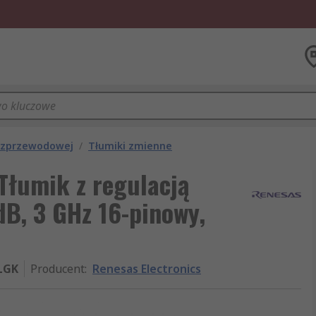
bezprzewodowej
/
Tłumiki zmienne
Tłumik z regulacją
B, 3 GHz 16-pinowy,
LGK
Producent
:
Renesas Electronics