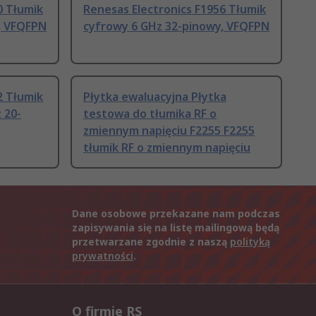
0 Tłumik
Renesas Electronics F1956 Tłumik
, VFQFPN
cyfrowy 6 GHz 32-pinowy, VFQFPN
2 Tłumik
Płytka ewaluacyjna Płytka
 20-
testowa do tłumika RF o
zmiennym napięciu F2255 F2255
tłumik RF o zmiennym napięciu
Dane osobowe przekazane nam podczas
zapisywania się na listę mailingową będą
przetwarzane zgodnie z naszą
polityką
prywatności
.
O firmie RS