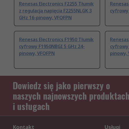
Renesas Electronics F2255 Tłumik
Renesas 
z regulacją napięcia F2255NLGK 3
cyfrowy
GHz 16-pinowy, VFQFPN
Renesas Electronics F1950 Tłumik
Renesas 
cyfrowy F1950NBGI 5 GHz 24-
cyfrowy
pinowy, VFQFPN
pinowy,
Dowiedz się jako pierwszy o
naszych najnowszych produktac
i usługach
Kontakt
Usługi