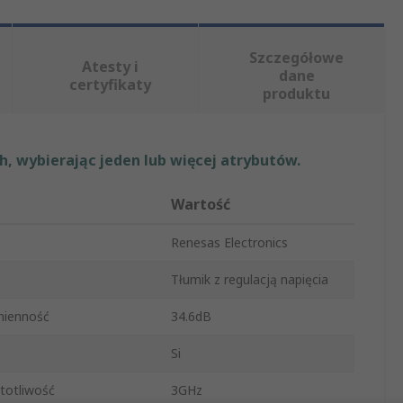
Szczegółowe
Atesty i
dane
certyfikaty
produktu
, wybierając jeden lub więcej atrybutów.
Wartość
Renesas Electronics
Tłumik z regulacją napięcia
mienność
34.6dB
Si
totliwość
3GHz