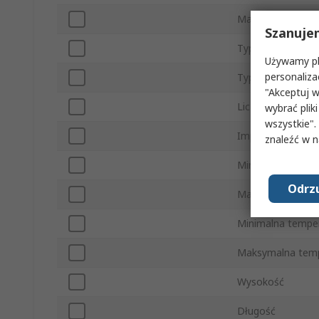
Maksymalna tłum
Szanuje
Typ obudowy
Używamy pli
personaliza
Typ montażu
"Akceptuj w
Liczba styków
wybrać pliki
wszystkie".
Impedancja
znaleźć w 
Minimalne napięci
Odrzu
Maksymalne napię
Minimalna tempe
Maksymalna temp
Wysokość
Długość