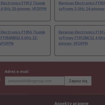
Electronics F1912 Tłumik
Renesas Electronics F195
 4 GHz 20-pinowy, VFQFPN
cyfrowy 5 GHz 24-pinowy
Electronics F1956 Tłumik
Renesas Electronics F191
 F1956NBGI 6 GHz 32-
cyfrowy F1912NCGI 4 GHz
 VFQFPN
pinowy, VFQFPN
Adres e-mail
h
Zapisz się
Aspekty prawne