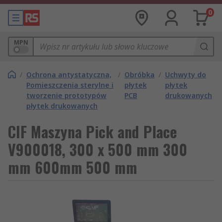
0
MPN
/
Ochrona antystatyczna,
/
Obróbka
/
Uchwyty do
Pomieszczenia sterylne i
płytek
płytek
tworzenie prototypów
PCB
drukowanych
płytek drukowanych
CIF Maszyna Pick and Place
V900018, 300 x 500 mm 300
mm 600mm 500 mm