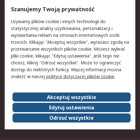
Reklamacje i zwroty
Rejestracja
Szanujemy Twoją prywatność
Pomoc
Używamy plików cookie i innych technologii do
statystycznej analizy użytkowania, personalizacji i
Aspekty prawne
wyświetlania reklam na stronach internetowych osób
trzecich. Klikając "Akceptuj wszystkie", wyrażasz zgodę na
Bezpieczeństwo e-
Polityka dotycząca
przetwarzanie wszystkich plików cookie. Możesz wybrać
maila
plików cookie
pliki cookie, klikając "Edytuj ustawienia". Jeśli tego nie
Polityka prywatności
Użytkowanie witryny
chcesz, kliknij "Odrzuć wszystkie". Może to ograniczyć
Zastrzeżenia prawne
Warunki Sprzedaży
dostęp do niektórych funkcji. Więcej informacji można
znaleźć w naszej
polityce dotyczącej plików cookie
.
O firmie RS
Akceptuj wszystkie
Grupa RS
Kontakt
O firmie RS
RS na świecie
Edytuj ustawienia
Kariera
Nagrody dla RS
Odrzuć wszystkie
ESG