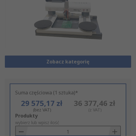
Zobacz kategorię
Suma częściowa (1 sztuka)*
29 575,17 zł
36 377,46 zł
(bez VAT)
(z VAT)
Add
Produkty
to
wybierz lub wpisz ilość
Basket