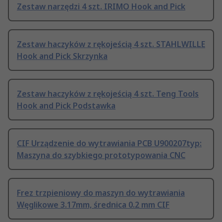
Zestaw narzędzi 4 szt. IRIMO Hook and Pick
Zestaw haczyków z rękojeścią 4 szt. STAHLWILLE
Hook and Pick Skrzynka
Zestaw haczyków z rękojeścią 4 szt. Teng Tools
Hook and Pick Podstawka
CIF Urządzenie do wytrawiania PCB U900207typ:
Maszyna do szybkiego prototypowania CNC
Frez trzpieniowy do maszyn do wytrawiania
Węglikowe 3.17mm, średnica 0.2 mm CIF