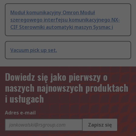
Moduł komunikacyjny Omron Moduł
szeregowego interfejsu komunikacyjnego NX-
CIF Sterowniki automatyki maszyn Sysmac i
Vacuum pick up set.
Dowiedz się jako pierwszy o
naszych najnowszych produktach
i usługach
Adres e-mail
Zapisz się