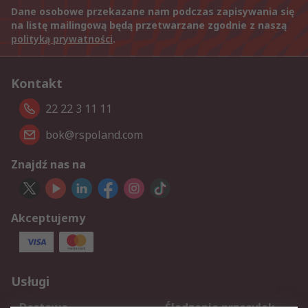
Dane osobowe przekazane nam podczas zapisywania się
na listę mailingową będą przetwarzane zgodnie z naszą
polityką prywatności
.
Kontakt
22 22 3 11 11
bok@rspoland.com
Znajdź nas na
Akceptujemy
Usługi
Dostawa
Śledzenie przesyłek