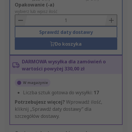
Add
Opakowanie (-a)
to
wybierz lub wpisz ilość
Basket
Sprawdź daty dostawy
Do koszyka
DARMOWA wysyłka dla zamówień o
wartości powyżej 330,00 zł
W magazynie
Liczba sztuk gotowa do wysyłki:
17
Potrzebujesz więcej?
Wprowadź ilość,
kliknij „Sprawdź daty dostawy” dla
szczegółów dostawy.