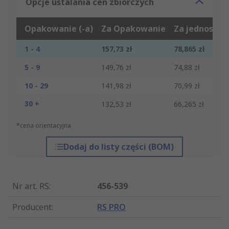
Opcje ustalania cen zbiorczych
Opakowanie (-a)
Za Opakowanie
Za jednostkę
1 - 4
157,73 zł
78,865 zł
5 - 9
149,76 zł
74,88 zł
10 - 29
141,98 zł
70,99 zł
30 +
132,53 zł
66,265 zł
*cena orientacyjna
Dodaj do listy części (BOM)
Nr art. RS
:
456-539
Producent
:
RS PRO