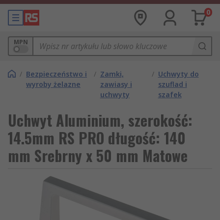
0
MPN
/
Bezpieczeństwo i
/
Zamki,
/
Uchwyty do
wyroby żelazne
zawiasy i
szuflad i
uchwyty
szafek
Uchwyt Aluminium, szerokość:
14.5mm RS PRO długość: 140
mm Srebrny x 50 mm Matowe