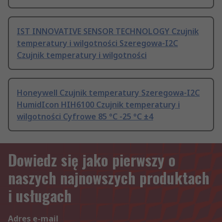
IST INNOVATIVE SENSOR TECHNOLOGY Czujnik
temperatury i wilgotności Szeregowa-I2C
Czujnik temperatury i wilgotności
Honeywell Czujnik temperatury Szeregowa-I2C
HumidIcon HIH6100 Czujnik temperatury i
wilgotności Cyfrowe 85 °C -25 °C ±4
Dowiedz się jako pierwszy o
naszych najnowszych produktach
i usługach
Adres e-mail