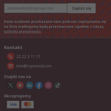
Zapisz się
Dane osobowe przekazane nam podczas zapisywania się
na listę mailingową będą przetwarzane zgodnie z naszą
polityką prywatności
.
Kontakt
22 22 3 11 11
bok@rspoland.com
Znajdź nas na
Akceptujemy