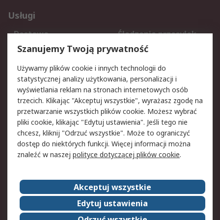
Usługi
Dostawa
Śledzenie przesyłek
Reklamacje i zwroty
Rejestracja
Szanujemy Twoją prywatność
Pomoc
Używamy plików cookie i innych technologii do
statystycznej analizy użytkowania, personalizacji i
Aspekty prawne
wyświetlania reklam na stronach internetowych osób
trzecich. Klikając "Akceptuj wszystkie", wyrażasz zgodę na
Bezpieczeństwo e-
Polityka dotycząca
przetwarzanie wszystkich plików cookie. Możesz wybrać
maila
plików cookie
pliki cookie, klikając "Edytuj ustawienia". Jeśli tego nie
Polityka prywatności
Użytkowanie witryny
chcesz, kliknij "Odrzuć wszystkie". Może to ograniczyć
Zastrzeżenia prawne
Warunki Sprzedaży
dostęp do niektórych funkcji. Więcej informacji można
znaleźć w naszej
polityce dotyczącej plików cookie
.
O firmie RS
Akceptuj wszystkie
Grupa RS
Kontakt
O firmie RS
RS na świecie
Edytuj ustawienia
Kariera
Nagrody dla RS
Odrzuć wszystkie