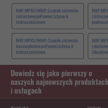
NXP MPX5100DP Czujnik ciśnienia
NXP MPX
różnicowegoPowierzchnia 6
różnico
Jednoczęściowe
Jednocz
NXP MPX5700AP Czujnik ciśnienia
NXP MPX
bezwzględnegoPowierzchnia 6
różnico
Jednoczęściowe
Obudowa
Dowiedz się jako pierwszy o
naszych najnowszych produktac
i usługach
Kontakt
Usługi