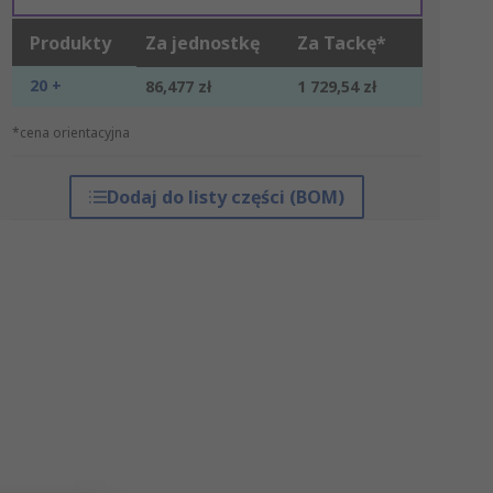
Produkty
Za jednostkę
Za Tackę*
20 +
86,477 zł
1 729,54 zł
*cena orientacyjna
Dodaj do listy części (BOM)