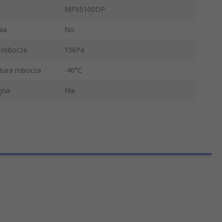
MPX5100DP
ia
No
e robocze
15kPa
tura robocza
-40°C
jna
Nie