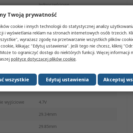
Jednoczęściowe
my Twoją prywatność
6
ków cookie i innych technologii do statystycznej analizy użytkowani
zasilania
4.75V
cji i wyświetlania reklam na stronach internetowych osób trzecich. Kl
szystkie", wyrażasz zgodę na przetwarzanie wszystkich plików cook
ie robocze
115 kPa
 cookie, klikając "Edytuj ustawienia". Jeśli tego nie chcesz, kliknij "Od
 Może to ograniczyć dostęp do niektórych funkcji. Więcej informacji
Podwójny, promieniowy, z grzechotką
naszej
polityce dotyczącej plików cookie
.
±2.5 %
e zasilania
5.25V
ć wszystkie
Edytuj ustawienia
Akceptuj ws
ratura robocza
125°C
ie wyjściowe
4.7V
29.34mm
29.85mm