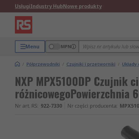
Usługi
Industry Hub
Nowe produkty
Menu
MPN
/
Półprzewodniki
/
Czujniki i przetworniki
/
Układy 
NXP MPX5100DP Czujnik ci
różnicowegoPowierzchnia 6
Nr art. RS
:
922-7330
Nr części producenta
:
MPX510