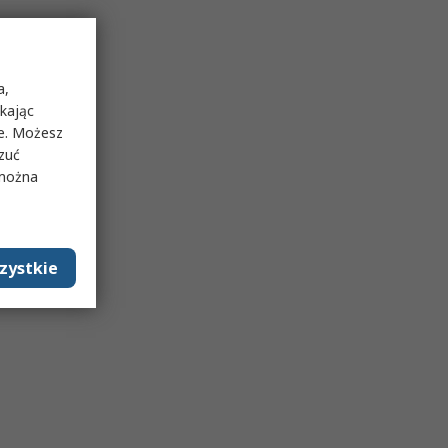
a,
ikając
ie. Możesz
rzuć
 można
zystkie