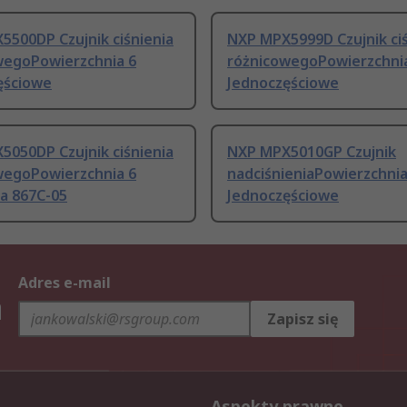
5500DP Czujnik ciśnienia
NXP MPX5999D Czujnik ciś
wegoPowierzchnia 6
różnicowegoPowierzchni
ęściowe
Jednoczęściowe
5050DP Czujnik ciśnienia
NXP MPX5010GP Czujnik
wegoPowierzchnia 6
nadciśnieniaPowierzchnia
 867C-05
Jednoczęściowe
Adres e-mail
h
Zapisz się
Aspekty prawne