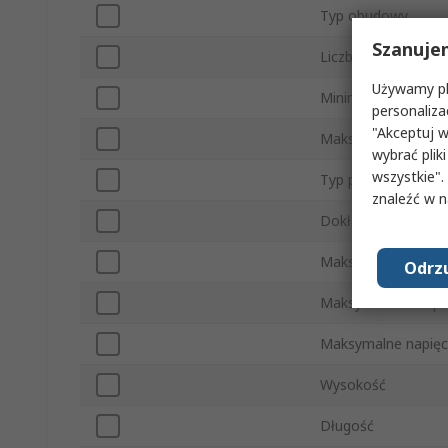
Typ obudowy
Szanuje
Liczba styków
Używamy pli
Minimalne napięcie 
personaliza
"Akceptuj w
Maksymalne ciśnien
wybrać pliki
wszystkie".
Typ portu
znaleźć w 
Dokładność
Maksymalne napięci
Odrzu
Maksymalna tempe
Maksymalne napięc
Wysokość
Długość