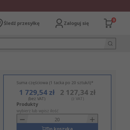
0
Śledź przesyłkę
Zaloguj się
Suma częściowa (1 tacka po 20 sztuk/i)*
1 729,54 zł
2 127,34 zł
(bez VAT)
(z VAT)
Add
Produkty
to
wybierz lub wpisz ilość
Basket
Do koszyka