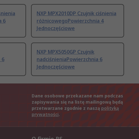
nienia
NXP MPX2010DP Czujnik ciśnienia
a 6
różnicowegoPowierzchnia 4
Jednoczęściowe
NXP MPX5050GP Czujnik
 6
nadciśnieniaPowierzchnia 6
Jednoczęściowe
Dane osobowe przekazane nam podczas
zapisywania się na listę mailingową będą
przetwarzane zgodnie z naszą
polityką
prywatności
.
O firmie RS