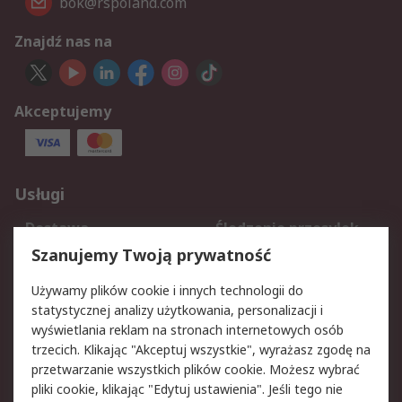
bok@rspoland.com
Znajdź nas na
Akceptujemy
Usługi
Dostawa
Śledzenie przesyłek
Reklamacje i zwroty
Rejestracja
Szanujemy Twoją prywatność
Pomoc
Używamy plików cookie i innych technologii do
statystycznej analizy użytkowania, personalizacji i
Aspekty prawne
wyświetlania reklam na stronach internetowych osób
trzecich. Klikając "Akceptuj wszystkie", wyrażasz zgodę na
Bezpieczeństwo e-
Polityka dotycząca
przetwarzanie wszystkich plików cookie. Możesz wybrać
maila
plików cookie
pliki cookie, klikając "Edytuj ustawienia". Jeśli tego nie