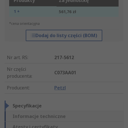
Produkty
Za jednostkę
1 +
561,76 zł
*cena orientacyjna
Dodaj do listy części (BOM)
Nr art. RS
:
217-5612
Nr części
C073AA01
producenta
:
Producent
:
Petzl
Specyfikacje
Informacje techniczne
Atesty i certyfikaty