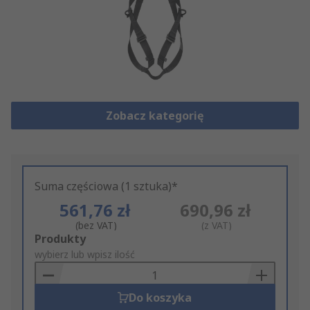
Zobacz kategorię
Suma częściowa (1 sztuka)*
561,76 zł
690,96 zł
(bez VAT)
(z VAT)
Add
Produkty
to
wybierz lub wpisz ilość
Basket
Do koszyka