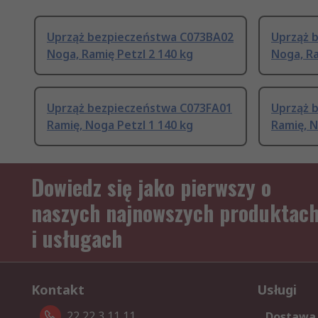
Uprząż bezpieczeństwa C073BA02
Uprząż 
Noga, Ramię Petzl 2 140 kg
Noga, Ra
Uprząż bezpieczeństwa C073FA01
Uprząż 
Ramię, Noga Petzl 1 140 kg
Ramię, N
Dowiedz się jako pierwszy o
naszych najnowszych produktac
i usługach
Kontakt
Usługi
22 22 3 11 11
Dostawa