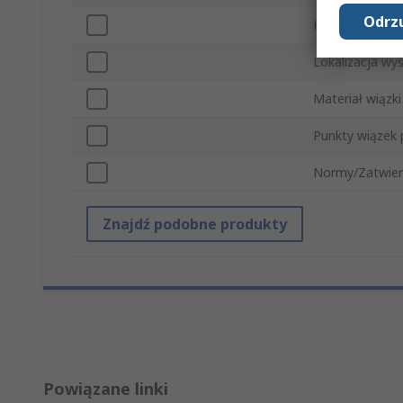
Odrzu
Kolor uprzęży
Lokalizacja wyś
Materiał wiązki
Punkty wiązek
Normy/Zatwier
Znajdź podobne produkty
Powiązane linki