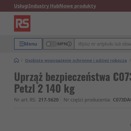
Usługi
Industry Hub
Nowe produkty
Menu
MPN
/
Osobiste wyposażenie ochronne i odzież robocza
/
Uprząż bezpieczeństwa C0
Petzl 2 140 kg
Nr art. RS
:
217-5620
Nr części producenta
:
C073DA