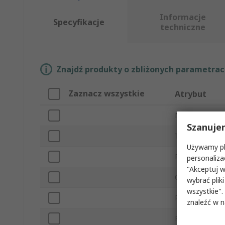
Informacje
Specyfikacje
techniczne
Znajdź produkty o zbliżonych parametrach
Zaznacz wszystkie
Atrybut
Marka
Szanuje
Typ produktu
Używamy pli
Rozmiar uprzę
personaliza
"Akceptuj w
Obciążalność
wybrać pliki
wszystkie".
Pas w zestawi
znaleźć w 
Regulowane pa