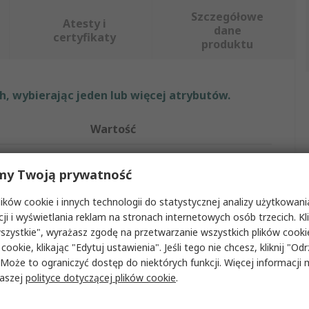
Szczegółowe
Atesty i
dane
certyfikaty
produktu
, wybierając jeden lub więcej atrybutów.
Wartość
Petzl
my Twoją prywatność
Uprząż bezpieczeństwa
ków cookie i innych technologii do statystycznej analizy użytkowani
ży
2
cji i wyświetlania reklam na stronach internetowych osób trzecich. Kl
szystkie", wyrażasz zgodę na przetwarzanie wszystkich plików cook
140kg
 cookie, klikając "Edytuj ustawienia". Jeśli tego nie chcesz, kliknij "Od
 Może to ograniczyć dostęp do niektórych funkcji. Więcej informacji
e
Nie
naszej
polityce dotyczącej plików cookie
.
ski
Ramię, Noga