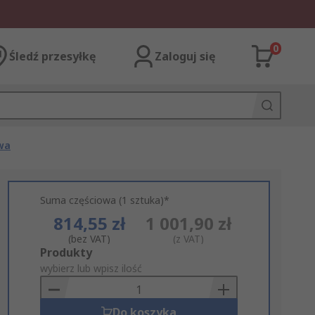
0
Śledź przesyłkę
Zaloguj się
wa
Suma częściowa (1 sztuka)*
814,55 zł
1 001,90 zł
(bez VAT)
(z VAT)
Add
Produkty
to
wybierz lub wpisz ilość
Basket
Do koszyka