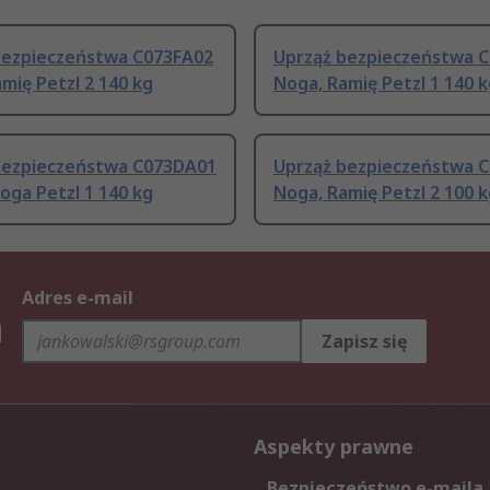
bezpieczeństwa C073FA02
Uprząż bezpieczeństwa 
mię Petzl 2 140 kg
Noga, Ramię Petzl 1 140 
bezpieczeństwa C073DA01
Uprząż bezpieczeństwa 
oga Petzl 1 140 kg
Noga, Ramię Petzl 2 100 
Adres e-mail
h
Zapisz się
Aspekty prawne
Bezpieczeństwo e-maila