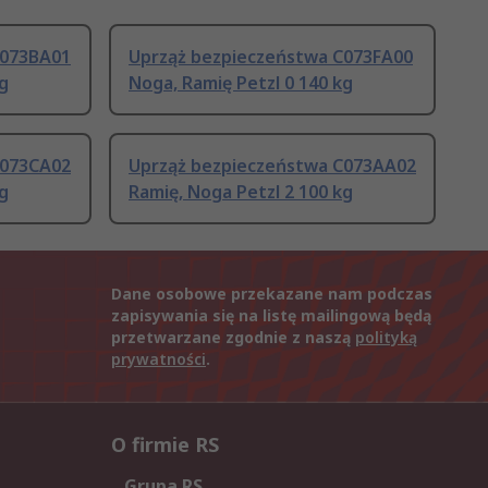
C073BA01
Uprząż bezpieczeństwa C073FA00
kg
Noga, Ramię Petzl 0 140 kg
C073CA02
Uprząż bezpieczeństwa C073AA02
kg
Ramię, Noga Petzl 2 100 kg
Dane osobowe przekazane nam podczas
zapisywania się na listę mailingową będą
przetwarzane zgodnie z naszą
polityką
prywatności
.
O firmie RS
Grupa RS