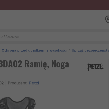
Ochrona przed upadkiem z wysokości
/
Uprząż bezpieczeńst
73DA02 Ramię, Noga
02
Producent
:
Petzl