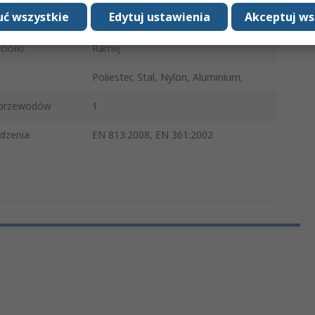
ć wszystkie
Edytuj ustawienia
Akceptuj ws
Czarny, Żółty
ciółki
Ramię
Poliester, Stal, Nylon, Aluminium,
 przewodów
1
dzenia
EN 813:2008, EN 361:2002