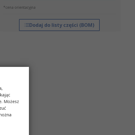
*cena orientacyjna
Dodaj do listy części (BOM)
a,
ikając
ie. Możesz
rzuć
 można