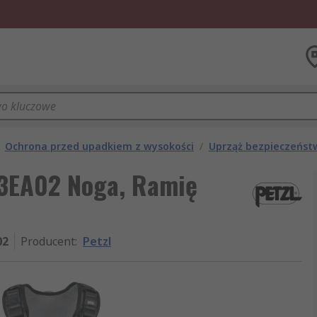
Ochrona przed upadkiem z wysokości
/
Uprząż bezpieczeńst
73EA02 Noga, Ramię
02
Producent
:
Petzl