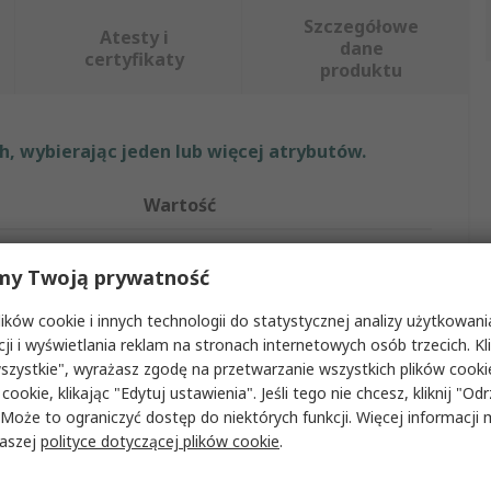
Szczegółowe
Atesty i
dane
certyfikaty
produktu
, wybierając jeden lub więcej atrybutów.
Wartość
Petzl
my Twoją prywatność
ży
2
ków cookie i innych technologii do statystycznej analizy użytkowani
Uprząż bezpieczeństwa
cji i wyświetlania reklam na stronach internetowych osób trzecich. Kl
szystkie", wyrażasz zgodę na przetwarzanie wszystkich plików cook
100kg
 cookie, klikając "Edytuj ustawienia". Jeśli tego nie chcesz, kliknij "Od
 Może to ograniczyć dostęp do niektórych funkcji. Więcej informacji
e
Nie
naszej
polityce dotyczącej plików cookie
.
ski
Noga, Ramię