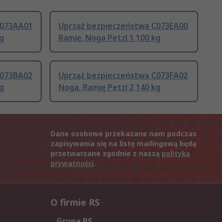
C073AA01
Uprząż bezpieczeństwa C073EA00
kg
Ramię, Noga Petzl 1 100 kg
C073BA02
Uprząż bezpieczeństwa C073FA02
kg
Noga, Ramię Petzl 2 140 kg
Dane osobowe przekazane nam podczas
zapisywania się na listę mailingową będą
przetwarzane zgodnie z naszą
polityką
prywatności
.
O firmie RS
Grupa RS