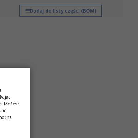
Dodaj do listy części (BOM)
a,
ikając
ie. Możesz
rzuć
 można