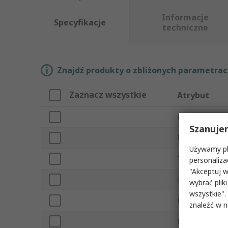
Informacje
Specyfikacje
techniczne
Znajdź produkty o zbliżonych parametrach
Zaznacz wszystkie
Atrybut
Marka
Szanuje
Rozmiar uprzę
Używamy pli
Typ produktu
personaliza
"Akceptuj w
Obciążalność
wybrać pliki
wszystkie".
Pas w zestawi
znaleźć w 
Regulowane pa