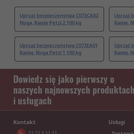
Uprząż bezpieczeństwa C073CA02
Uprząż 
Noga, Ramię Petzl 2 100 kg
Ramię, N
Uprząż bezpieczeństwa C073EA01
Uprząż 
Ramię, Noga Petzl 1 100 kg
Ramię, N
Dowiedz się jako pierwszy o
naszych najnowszych produktac
i usługach
Kontakt
Usługi
22 22 3 11 11
Dostawa