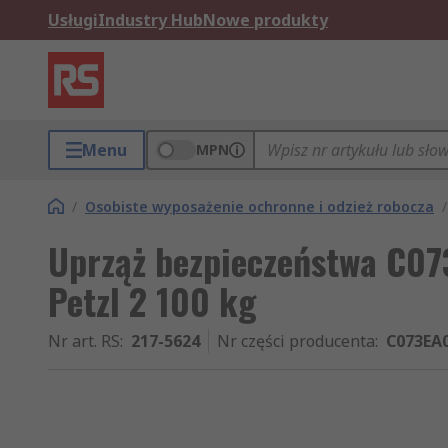
Usługi
Industry Hub
Nowe produkty
Menu
MPN
/
Osobiste wyposażenie ochronne i odzież robocza
/
Uprząż bezpieczeństwa C0
Petzl 2 100 kg
Nr art. RS
:
217-5624
Nr części producenta
:
C073EA