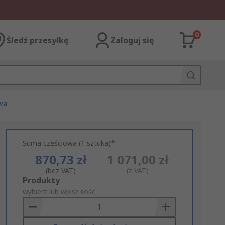
0
Śledź przesyłkę
Zaloguj się
wa
Suma częściowa (1 sztuka)*
870,73 zł
1 071,00 zł
(bez VAT)
(z VAT)
Add
Produkty
to
wybierz lub wpisz ilość
Basket