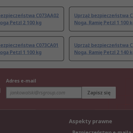
bezpieczeństwa C073AA02
Uprząż bezpieczeństwa 
oga Petzl 2 100 kg
Noga, Ramię Petzl 1 100 
bezpieczeństwa C073CA01
Uprząż bezpieczeństwa 
oga Petzl 1 100 kg
Noga, Ramię Petzl 2 140 
Adres e-mail
h
Zapisz się
Aspekty prawne
Bezpieczeństwo e-maila