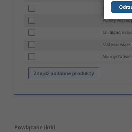
Odrzu
Kolor uprzęży
Punkty wiązek
Lokalizacja wyś
Materiał wiązki
Normy/Zatwier
Znajdź podobne produkty
Powiązane linki