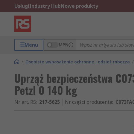
Usługi
Industry Hub
Nowe produkty
Menu
MPN
/
Osobiste wyposażenie ochronne i odzież robocza
/
Uprząż bezpieczeństwa C0
Petzl 0 140 kg
Nr art. RS
:
217-5625
Nr części producenta
:
C073FA