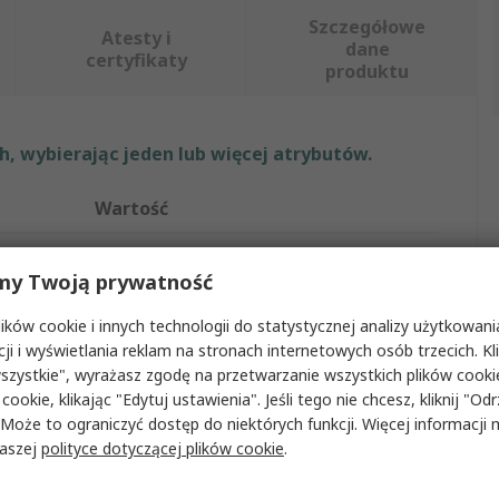
Szczegółowe
Atesty i
dane
certyfikaty
produktu
, wybierając jeden lub więcej atrybutów.
Wartość
Petzl
my Twoją prywatność
Uprząż bezpieczeństwa
ków cookie i innych technologii do statystycznej analizy użytkowani
0
cji i wyświetlania reklam na stronach internetowych osób trzecich. Kl
szystkie", wyrażasz zgodę na przetwarzanie wszystkich plików cook
140kg
 cookie, klikając "Edytuj ustawienia". Jeśli tego nie chcesz, kliknij "Od
 Może to ograniczyć dostęp do niektórych funkcji. Więcej informacji
Nie
naszej
polityce dotyczącej plików cookie
.
Noga, Ramię