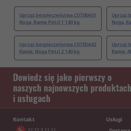
Uprząż bezpieczeństwa C073BA01
Uprząż 
Noga, Ramię Petzl 1 140 kg
Noga, Ra
Uprząż bezpieczeństwa C073DA02
Uprząż 
Ramię, Noga Petzl 2 140 kg
Ramię, N
Dowiedz się jako pierwszy o
naszych najnowszych produktac
i usługach
Kontakt
Usługi
22 22 3 11 11
Dostawa