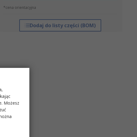
*cena orientacyjna
Dodaj do listy części (BOM)
a,
ikając
ie. Możesz
rzuć
 można