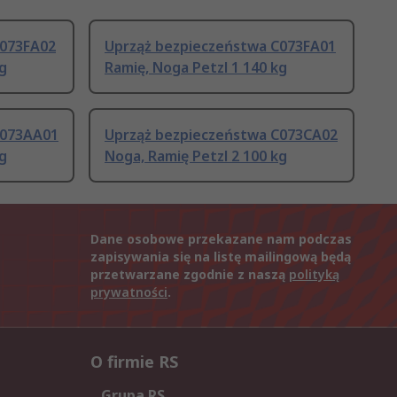
C073FA02
Uprząż bezpieczeństwa C073FA01
kg
Ramię, Noga Petzl 1 140 kg
C073AA01
Uprząż bezpieczeństwa C073CA02
kg
Noga, Ramię Petzl 2 100 kg
Dane osobowe przekazane nam podczas
zapisywania się na listę mailingową będą
przetwarzane zgodnie z naszą
polityką
prywatności
.
O firmie RS
Grupa RS