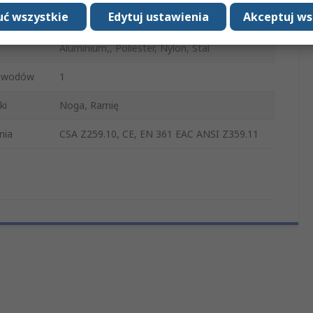
ć wszystkie
Edytuj ustawienia
Akceptuj ws
Żółty, Czarny
Aluminium,, Poliester, Nylon, Stal
zewodów
1
ki
Noga, Ramię
nia
CSA Z259.10, CE, EN 361 EAC ANSI Z359.11