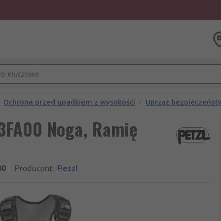
Ochrona przed upadkiem z wysokości
/
Uprząż bezpieczeńst
73FA00 Noga, Ramię
00
Producent
:
Petzl