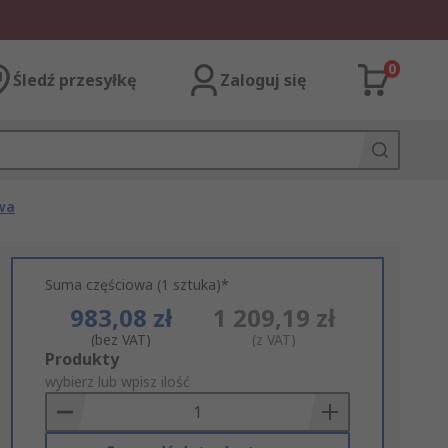
0
Śledź przesyłkę
Zaloguj się
wa
Suma częściowa (1 sztuka)*
983,08 zł
1 209,19 zł
(bez VAT)
(z VAT)
Add
Produkty
to
wybierz lub wpisz ilość
Basket