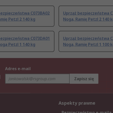
bezpieczeństwa C073BA02
Uprząż bezpieczeństwa 
mię Petzl 2 140 kg
Noga, Ramię Petzl 2 140 
bezpieczeństwa C073DA01
Uprząż bezpieczeństwa 
oga Petzl 1 140 kg
Noga, Ramię Petzl 1 100 
Adres e-mail
h
Zapisz się
Aspekty prawne
Bezpieczeństwo e-maila