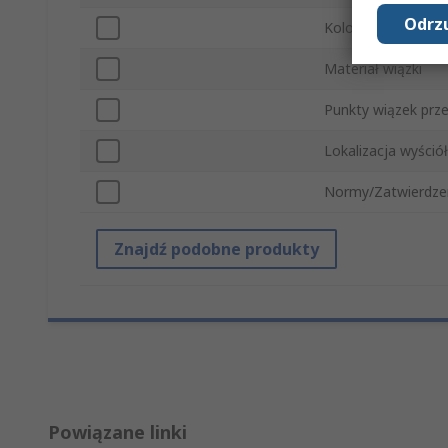
Odrzu
Kolor uprzęży
Materiał wiązki
Punkty wiązek pr
Lokalizacja wyściół
Normy/Zatwierdze
Znajdź podobne produkty
Powiązane linki