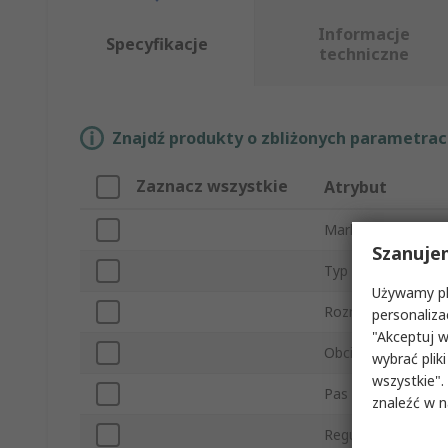
Informacje
Specyfikacje
techniczne
Znajdź produkty o zbliżonych parametrach
Zaznacz wszystkie
Atrybut
Marka
Szanuje
Typ produktu
Używamy pli
Rozmiar uprzęży
personaliza
"Akceptuj w
Obciążalność
wybrać pliki
wszystkie".
Pas w zestawie
znaleźć w 
Regulowane paski