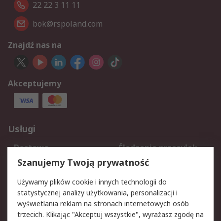
22 22 3 11 11
bok@rspoland.com
Znajdź nas na
Akceptujemy
Usługi
Dostawa
Śledzenie przesyłek
Reklamacje i zwroty
Rejestracja
Szanujemy Twoją prywatność
Pomoc
Używamy plików cookie i innych technologii do
statystycznej analizy użytkowania, personalizacji i
Aspekty prawne
wyświetlania reklam na stronach internetowych osób
trzecich. Klikając "Akceptuj wszystkie", wyrażasz zgodę na
Bezpieczeństwo e-
Polityka dotycząca