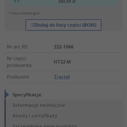
1 +
303,59 zł
*cena orientacyjna
Dodaj do listy części (BOM)
Nr art. RS
:
222-1066
Nr części
HT22 M
producenta
:
Producent
:
Tractel
Specyfikacje
Informacje techniczne
Atesty i certyfikaty
Szczegółowe dane produktu