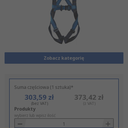
Zobacz kategorię
Suma częściowa (1 sztuka)*
303,59 zł
373,42 zł
(bez VAT)
(z VAT)
Add
Produkty
to
wybierz lub wpisz ilość
Basket