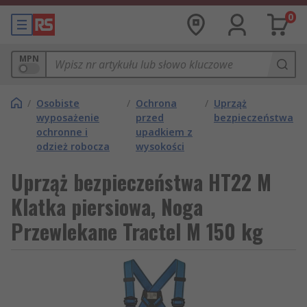
0
MPN
/
Osobiste
/
Ochrona
/
Uprząż
wyposażenie
przed
bezpieczeństwa
ochronne i
upadkiem z
odzież robocza
wysokości
Uprząż bezpieczeństwa HT22 M
Klatka piersiowa, Noga
Przewlekane Tractel M 150 kg