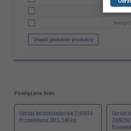
Odrzu
Materiał 
Normy/Za
Znajdź podobne produkty
Powiązane linki
Uprząż bezpieczeństwa 1161614
Uprząż 
Przewlekane 3M L 140 kg
70007901
Przewle