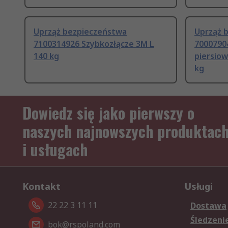
Uprząż bezpieczeństwa
Uprząż 
7100314926 Szybkozłącze 3M L
7000790
140 kg
piersio
kg
Dowiedz się jako pierwszy o
naszych najnowszych produktac
i usługach
Kontakt
Usługi
22 22 3 11 11
Dostawa
Śledzeni
bok@rspoland.com