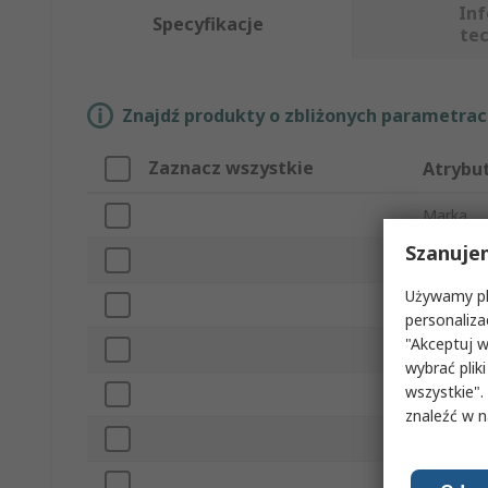
In
Specyfikacje
te
Znajdź produkty o zbliżonych parametrach
Zaznacz wszystkie
Atrybu
Marka
Szanuje
Typ prod
Używamy pli
Rozmiar 
personaliza
"Akceptuj w
Obciążal
wybrać pliki
wszystkie".
Pas w ze
znaleźć w 
Rodzaj k
Kolor up