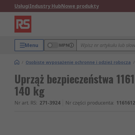
Usługi
Industry Hub
Nowe produkty
Menu
MPN
/
Osobiste wyposażenie ochronne i odzież robocza
/
Uprząż bezpieczeństwa 116
140 kg
Nr art. RS
:
271-3924
Nr części producenta
:
116161