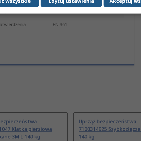
ć wszystkie
Edytuj ustawienia
Akceptuj ws
wiązki
Stal
twierdzenia
EN 361
bezpieczeństwa
Uprząż bezpieczeństwa
047 Klatka piersiowa
7100314925 Szybkozłącze
kane 3M L 140 kg
140 kg