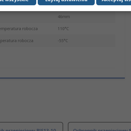
rdzenia
IEC 60715
46mm
emperatura robocza
110°C
peratura robocza
-55°C
ik przepięciowy BJS13-10
Ochronnik przepięciowy 