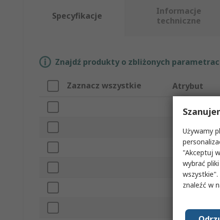
Informacje
Specyfikacje
techniczne
Znajdź produkty o zbliżonych parametrach
Zaznacz wszystkie
Atrybut
Marka
Szanuje
Typ produktu
Używamy pli
personaliza
Seria
"Akceptuj w
wybrać pliki
Typ montażu
wszystkie".
znaleźć w 
Długość
Głębokość
Odrzu