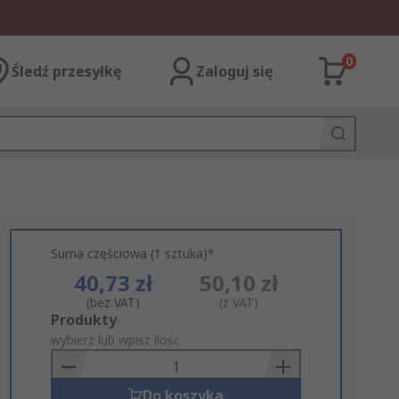
0
Śledź przesyłkę
Zaloguj się
Suma częściowa (1 sztuka)*
40,73 zł
50,10 zł
(bez VAT)
(z VAT)
Add
Produkty
to
wybierz lub wpisz ilość
Basket
Do koszyka