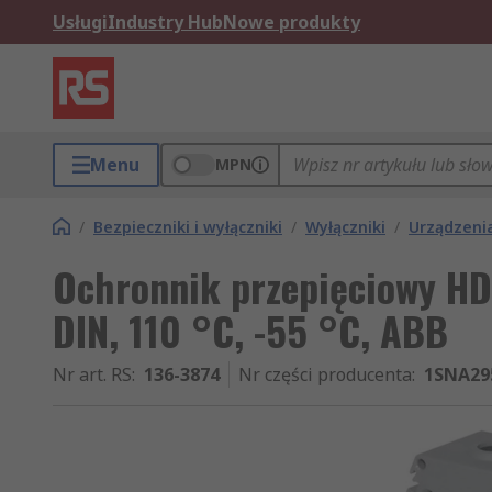
Usługi
Industry Hub
Nowe produkty
Menu
MPN
/
Bezpieczniki i wyłączniki
/
Wyłączniki
/
Urządzeni
Ochronnik przepięciowy HD
DIN, 110 °C, -55 °C, ABB
Nr art. RS
:
136-3874
Nr części producenta
:
1SNA29