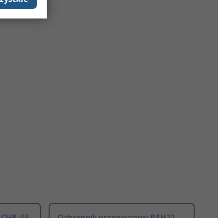
SCH8 -55
Ochronnik przepięciowy BAH21