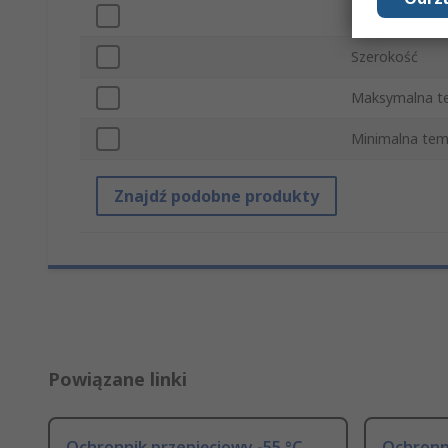
Normy/Zatwie
Szerokość
Maksymalna t
Minimalna tem
Znajdź podobne produkty
Powiązane linki
Ochronnik przepięciowy -55 °C,
Ochronn