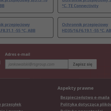
ABB
°C, TE Connectivity
ik przepięciowy
Ochronnik przepięciowy
F8.31.1 -55 °C, ABB
HD35/16.F6.19.1 -55 °C, A
Adres e-mail
h
Zapisz się
Aspekty prawne
Bezpieczeństwo e-maila
e przesyłek
Polityka dotycząca plikó