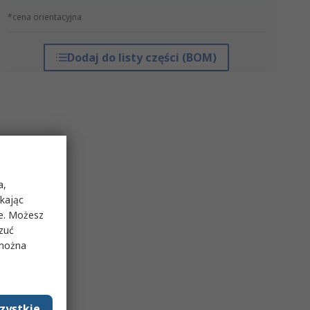
*cena orientacyjna
Dodaj do listy części (BOM)
a,
ikając
ie. Możesz
rzuć
 można
zystkie