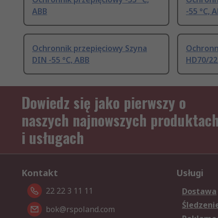
ABB
-55 °C, 
Ochronnik przepięciowy Szyna
Ochronn
DIN -55 °C, ABB
HD70/22.
Dowiedz się jako pierwszy o
naszych najnowszych produktac
i usługach
Kontakt
Usługi
22 22 3 11 11
Dostawa
Śledzeni
bok@rspoland.com