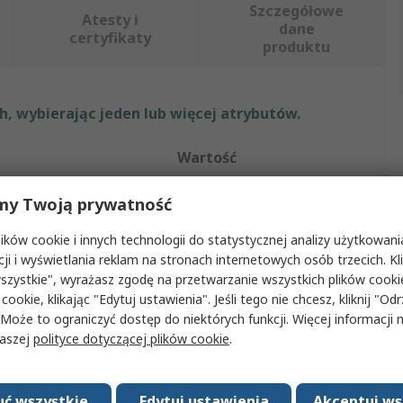
Szczegółowe
Atesty i
dane
certyfikaty
produktu
, wybierając jeden lub więcej atrybutów.
Wartość
ABB
my Twoją prywatność
Ochronnik przepięciowy
ków cookie i innych technologii do statystycznej analizy użytkowani
cji i wyświetlania reklam na stronach internetowych osób trzecich. Kl
HD185/36.F12.31.1
szystkie", wyrażasz zgodę na przetwarzanie wszystkich plików cook
 cookie, klikając "Edytuj ustawienia". Jeśli tego nie chcesz, kliknij "Od
Szyna DIN
 Może to ograniczyć dostęp do niektórych funkcji. Więcej informacji
naszej
polityce dotyczącej plików cookie
.
36mm
50mm
ć wszystkie
Edytuj ustawienia
Akceptuj ws