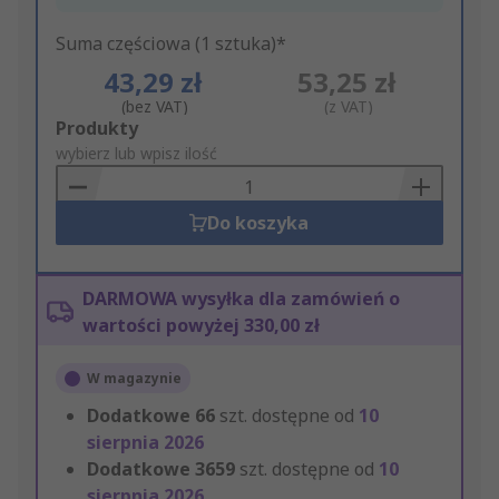
Suma częściowa (1 sztuka)*
43,29 zł
53,25 zł
(bez VAT)
(z VAT)
Add
Produkty
to
wybierz lub wpisz ilość
Basket
Do koszyka
DARMOWA wysyłka dla zamówień o
wartości powyżej 330,00 zł
W magazynie
Dodatkowe
66
szt. dostępne od
10
sierpnia 2026
Dodatkowe
3659
szt. dostępne od
10
sierpnia 2026