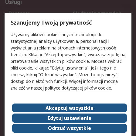
Usługi
Dostawa
Śledzenie przesyłek
Reklamacje i zwroty
Rejestracja
Szanujemy Twoją prywatność
Pomoc
Używamy plików cookie i innych technologii do
statystycznej analizy użytkowania, personalizacji i
Aspekty prawne
wyświetlania reklam na stronach internetowych osób
trzecich. Klikając "Akceptuj wszystkie", wyrażasz zgodę na
Bezpieczeństwo e-
Polityka dotycząca
przetwarzanie wszystkich plików cookie. Możesz wybrać
maila
plików cookie
pliki cookie, klikając "Edytuj ustawienia". Jeśli tego nie
Polityka prywatności
Użytkowanie witryny
chcesz, kliknij "Odrzuć wszystkie". Może to ograniczyć
Zastrzeżenia prawne
Warunki Sprzedaży
dostęp do niektórych funkcji. Więcej informacji można
znaleźć w naszej
polityce dotyczącej plików cookie
.
O firmie RS
Akceptuj wszystkie
Grupa RS
Kontakt
O firmie RS
RS na świecie
Edytuj ustawienia
Kariera
Nagrody dla RS
Odrzuć wszystkie
ESG