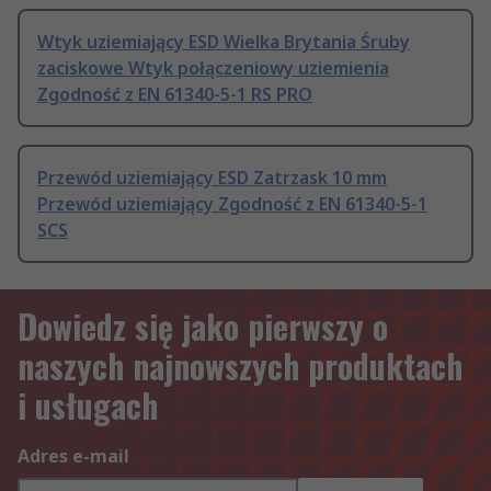
Wtyk uziemiający ESD Wielka Brytania Śruby
zaciskowe Wtyk połączeniowy uziemienia
Zgodność z EN 61340-5-1 RS PRO
Przewód uziemiający ESD Zatrzask 10 mm
Przewód uziemiający Zgodność z EN 61340-5-1
SCS
Dowiedz się jako pierwszy o
naszych najnowszych produktach
i usługach
Adres e-mail