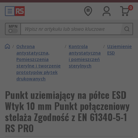
0
MPN
/
Ochrona
/
Kontrola
/
Uziemienie
antystatyczna,
antystatyczna
ESD
Pomieszczenia
i pomieszczeń
sterylne i tworzenie
sterylnych
prototypów płytek
drukowanych
Punkt uziemiający na półce ESD
Wtyk 10 mm Punkt połączeniowy
stelaża Zgodność z EN 61340-5-1
RS PRO