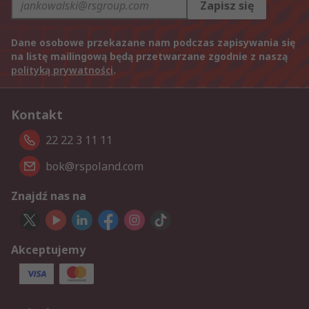
Zapisz się
Dane osobowe przekazane nam podczas zapisywania się
na listę mailingową będą przetwarzane zgodnie z naszą
polityką prywatności
.
Kontakt
22 22 3 11 11
bok@rspoland.com
Znajdź nas na
Akceptujemy