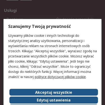
Usługi
Dostawa
Śledzenie przesyłek
Reklamacje i zwroty
Rejestracja
Szanujemy Twoją prywatność
Pomoc
Używamy plików cookie i innych technologii do
statystycznej analizy użytkowania, personalizacji i
Aspekty prawne
wyświetlania reklam na stronach internetowych osób
trzecich. Klikając "Akceptuj wszystkie", wyrażasz zgodę na
Bezpieczeństwo e-
Polityka dotycząca
przetwarzanie wszystkich plików cookie. Możesz wybrać
maila
plików cookie
pliki cookie, klikając "Edytuj ustawienia". Jeśli tego nie
Polityka prywatności
Użytkowanie witryny
chcesz, kliknij "Odrzuć wszystkie". Może to ograniczyć
Zastrzeżenia prawne
Warunki Sprzedaży
dostęp do niektórych funkcji. Więcej informacji można
znaleźć w naszej
polityce dotyczącej plików cookie
.
O firmie RS
Akceptuj wszystkie
Grupa RS
Kontakt
O firmie RS
RS na świecie
Edytuj ustawienia