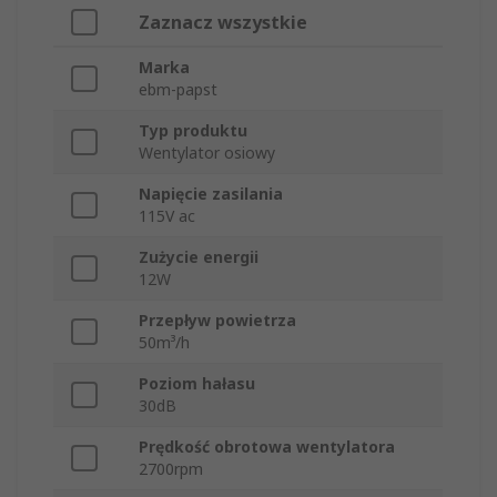
Zaznacz wszystkie
Marka
ebm-papst
Typ produktu
Wentylator osiowy
Napięcie zasilania
115V ac
Zużycie energii
12W
Przepływ powietrza
50m³/h
Poziom hałasu
30dB
Prędkość obrotowa wentylatora
2700rpm