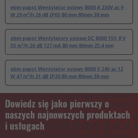
ebm-papst Wentylator osiowy 8000 A 230V ac 9
W 29 m³/h 26 dB IP65 80 mm 80mm 38 mm
ebm-papst Wentylatory osiowe DC 8000 15V, 8 V
55 m³/h 26 dB 127 mA 80 mm 80mm 25.4 mm
ebm-papst Wentylator osiowy 8000 V 24V ac 12
W 47 m³/h 31 dB IP20 80 mm 80mm 38 mm
Dowiedz się jako pierwszy o
naszych najnowszych produktach
i usługach