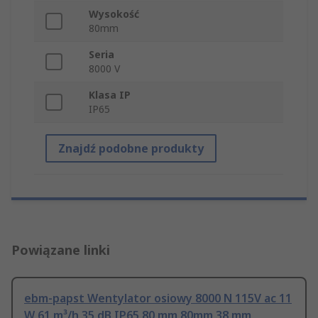
Wysokość
80mm
Seria
8000 V
Klasa IP
IP65
Znajdź podobne produkty
Powiązane linki
ebm-papst Wentylator osiowy 8000 N 115V ac 11
W 61 m³/h 35 dB IP65 80 mm 80mm 38 mm