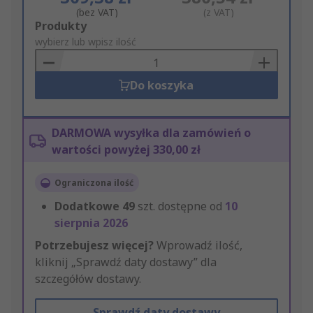
(bez VAT)
(z VAT)
Add
Produkty
to
wybierz lub wpisz ilość
Basket
Do koszyka
DARMOWA wysyłka dla zamówień o
wartości powyżej 330,00 zł
Ograniczona ilość
Dodatkowe
49
szt. dostępne od
10
sierpnia 2026
Potrzebujesz więcej?
Wprowadź ilość,
kliknij „Sprawdź daty dostawy” dla
szczegółów dostawy.
Sprawdź daty dostawy