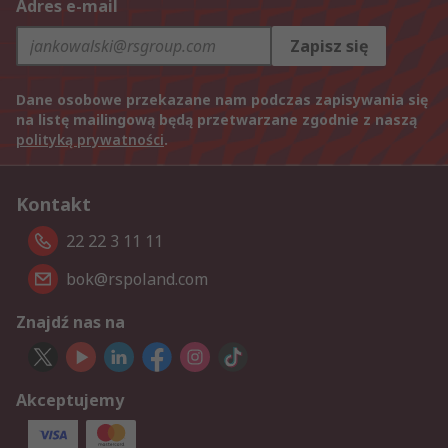
Adres e-mail
Zapisz się
Dane osobowe przekazane nam podczas zapisywania się
na listę mailingową będą przetwarzane zgodnie z naszą
polityką prywatności
.
Kontakt
22 22 3 11 11
bok@rspoland.com
Znajdź nas na
Akceptujemy