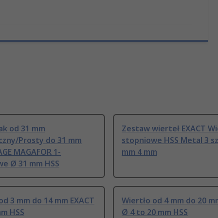
ak od 31 mm
Zestaw wierteł EXACT Wi
yczny/Prosty do 31 mm
stopniowe HSS Metal 3 sz
AGE MAGAFOR 1-
mm 4 mm
we Ø 31 mm HSS
 od 3 mm do 14 mm EXACT
Wiertło od 4 mm do 20 
mm HSS
Ø 4 to 20 mm HSS