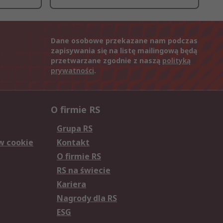
Dane osobowe przekazane nam podczas
zapisywania się na listę mailingową będą
przetwarzane zgodnie z naszą
polityką
prywatności
.
O firmie RS
Grupa RS
w cookie
Kontakt
O firmie RS
RS na świecie
Kariera
Nagrody dla RS
ESG