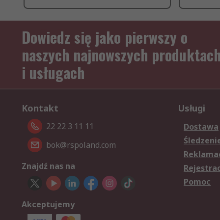
Dowiedz się jako pierwszy o
naszych najnowszych produktac
i usługach
Kontakt
Usługi
22 22 3 11 11
Dostawa
Śledzeni
bok@rspoland.com
Reklamac
Znajdź nas na
Rejestra
Pomoc
Akceptujemy