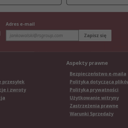
Adres e-mail
h
Zapisz się
Aspekty prawne
Bezpieczeństwo e-maila
e przesyłek
Polityka dotycząca plikó
je i zwroty
Polityka prywatności
cja
Użytkowanie witryny
Zastrzeżenia prawne
Warunki Sprzedaży