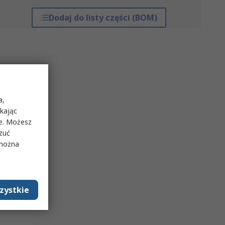
Dodaj do listy części (BOM)
a,
ikając
ie. Możesz
rzuć
 można
zystkie