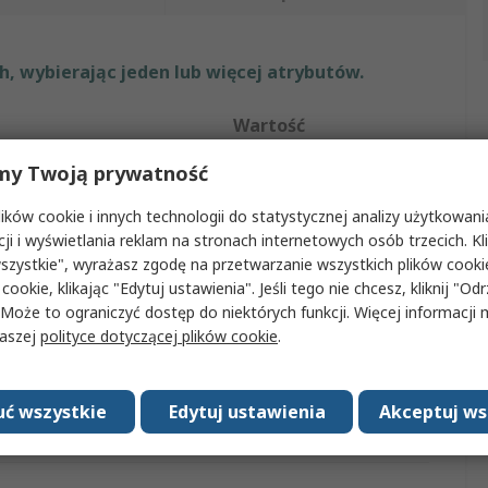
, wybierając jeden lub więcej atrybutów.
Wartość
my Twoją prywatność
EXACT
ków cookie i innych technologii do statystycznej analizy użytkowani
ktu
Wiertło stopniowe
cji i wyświetlania reklam na stronach internetowych osób trzecich. Kl
ementów
1
szystkie", wyrażasz zgodę na przetwarzanie wszystkich plików cook
 cookie, klikając "Edytuj ustawienia". Jeśli tego nie chcesz, kliknij "Od
HSS
 Może to ograniczyć dostęp do niektórych funkcji. Więcej informacji
naszej
polityce dotyczącej plików cookie
.
 rozmiar głowicy
5mm
y rozmiar głowicy
31mm
ć wszystkie
Edytuj ustawienia
Akceptuj ws
twierdzenia
No