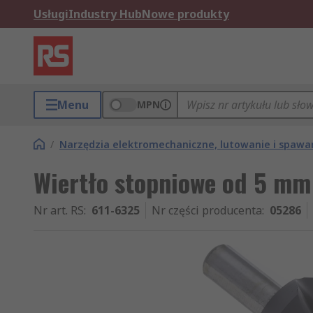
Usługi
Industry Hub
Nowe produkty
Menu
MPN
/
Narzędzia elektromechaniczne, lutowanie i spawa
Wiertło stopniowe od 5 m
Nr art. RS
:
611-6325
Nr części producenta
:
05286