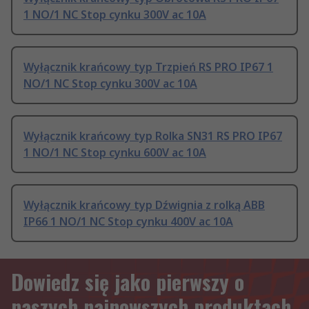
1 NO/1 NC Stop cynku 300V ac 10A
Wyłącznik krańcowy typ Trzpień RS PRO IP67 1
NO/1 NC Stop cynku 300V ac 10A
Wyłącznik krańcowy typ Rolka SN31 RS PRO IP67
1 NO/1 NC Stop cynku 600V ac 10A
Wyłącznik krańcowy typ Dźwignia z rolką ABB
IP66 1 NO/1 NC Stop cynku 400V ac 10A
Dowiedz się jako pierwszy o
naszych najnowszych produktach