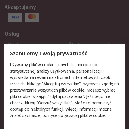
Akceptujemy
Usługi
Dostawa
Śledzenie przesyłek
Reklamacje i zwroty
Rejestracja
Szanujemy Twoją prywatność
Pomoc
Używamy plików cookie i innych technologii do
statystycznej analizy użytkowania, personalizacji i
Aspekty prawne
wyświetlania reklam na stronach internetowych osób
trzecich. Klikając "Akceptuj wszystkie", wyrażasz zgodę na
Bezpieczeństwo e-
Polityka dotycząca
przetwarzanie wszystkich plików cookie. Możesz wybrać
maila
plików cookie
pliki cookie, klikając "Edytuj ustawienia". Jeśli tego nie
Polityka prywatności
Użytkowanie witryny
chcesz, kliknij "Odrzuć wszystkie". Może to ograniczyć
Zastrzeżenia prawne
Warunki Sprzedaży
dostęp do niektórych funkcji. Więcej informacji można
znaleźć w naszej
polityce dotyczącej plików cookie
.
O firmie RS