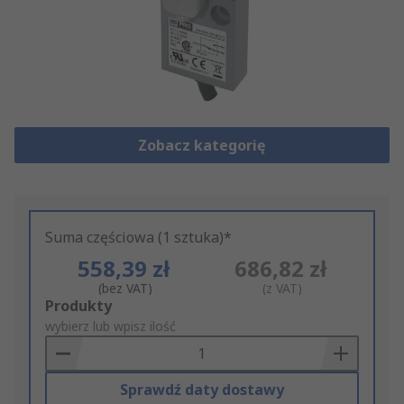
Zobacz kategorię
Suma częściowa (1 sztuka)*
558,39 zł
686,82 zł
(bez VAT)
(z VAT)
Add
Produkty
to
wybierz lub wpisz ilość
Basket
Sprawdź daty dostawy