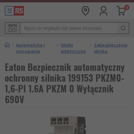
0
MPN
/
Automatyka i
/
Silniki
/
Zabezpieczenia
sterowanie
elektryczne
silnika
Eaton Bezpiecznik automatyczny
ochronny silnika 199153 PKZM0-
1,6-PI 1.6A PKZM 0 Wyłącznik
690V