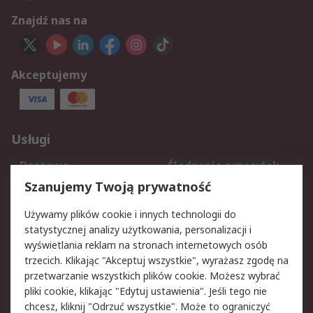
Znajdź nas na
Akceptujemy
Usługi
Dostawa
Śledzenie przesyłek
Reklamacje i zwroty
Rejestracja
Szanujemy Twoją prywatność
Pomoc
Używamy plików cookie i innych technologii do
statystycznej analizy użytkowania, personalizacji i
Aspekty prawne
wyświetlania reklam na stronach internetowych osób
trzecich. Klikając "Akceptuj wszystkie", wyrażasz zgodę na
Bezpieczeństwo e-
Polityka dotycząca
przetwarzanie wszystkich plików cookie. Możesz wybrać
maila
plików cookie
pliki cookie, klikając "Edytuj ustawienia". Jeśli tego nie
Polityka prywatności
Użytkowanie witryny
chcesz, kliknij "Odrzuć wszystkie". Może to ograniczyć