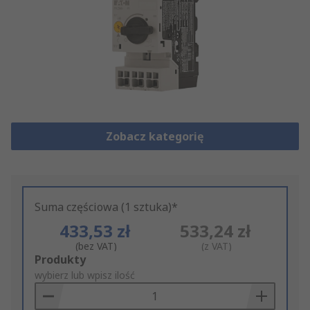
Zobacz kategorię
Suma częściowa (1 sztuka)*
433,53 zł
533,24 zł
(bez VAT)
(z VAT)
Add
Produkty
to
wybierz lub wpisz ilość
Basket