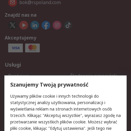
bok@rspoland.com
Znajdź nas na
Akceptujemy
Usługi
Dostawa
Śledzenie przesyłek
Reklamacje i zwroty
Rejestracja
Szanujemy Twoją prywatność
Pomoc
Używamy plików cookie i innych technologii do
statystycznej analizy użytkowania, personalizacji i
Aspekty prawne
wyświetlania reklam na stronach internetowych osób
trzecich. Klikając "Akceptuj wszystkie", wyrażasz zgodę na
Bezpieczeństwo e-
Polityka dotycząca
przetwarzanie wszystkich plików cookie. Możesz wybrać
maila
plików cookie
pliki cookie, klikając "Edytuj ustawienia". Jeśli tego nie