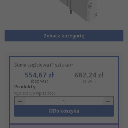
Zobacz kategorię
Suma częściowa (1 sztuka)*
554,67 zł
682,24 zł
(bez VAT)
(z VAT)
Add
Produkty
to
wybierz lub wpisz ilość
Basket
Do koszyka