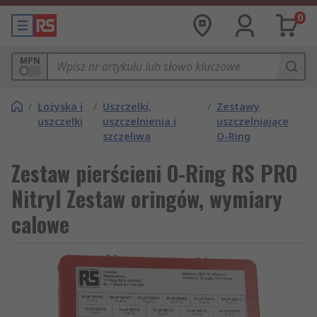
0
MPN
/
Łożyska i
/
Uszczelki,
/
Zestawy
uszczelki
uszczelnienia i
uszczelniające
szczeliwa
O-Ring
Zestaw pierścieni O-Ring RS PRO
Nitryl Zestaw oringów, wymiary
calowe