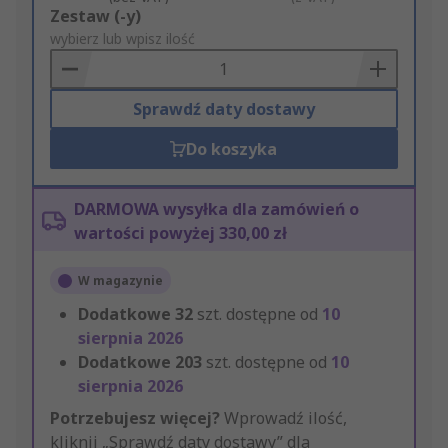
Add
Zestaw (-y)
to
wybierz lub wpisz ilość
Basket
Sprawdź daty dostawy
Do koszyka
DARMOWA wysyłka dla zamówień o
wartości powyżej 330,00 zł
W magazynie
Dodatkowe
32
szt. dostępne od
10
sierpnia 2026
Dodatkowe
203
szt. dostępne od
10
sierpnia 2026
Potrzebujesz więcej?
Wprowadź ilość,
kliknij „Sprawdź daty dostawy” dla