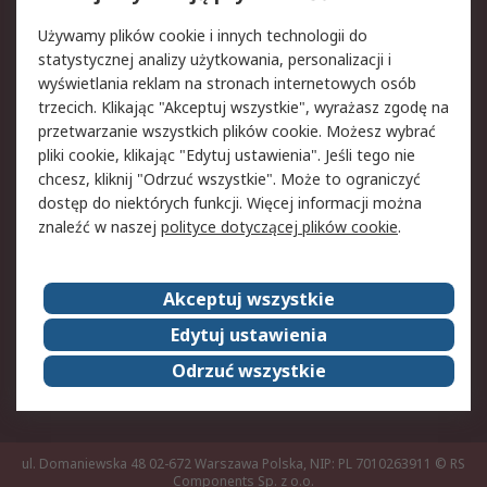
Pomoc
Używamy plików cookie i innych technologii do
statystycznej analizy użytkowania, personalizacji i
Aspekty prawne
wyświetlania reklam na stronach internetowych osób
trzecich. Klikając "Akceptuj wszystkie", wyrażasz zgodę na
Bezpieczeństwo e-
Polityka dotycząca
przetwarzanie wszystkich plików cookie. Możesz wybrać
maila
plików cookie
pliki cookie, klikając "Edytuj ustawienia". Jeśli tego nie
Polityka prywatności
Użytkowanie witryny
chcesz, kliknij "Odrzuć wszystkie". Może to ograniczyć
Zastrzeżenia prawne
Warunki Sprzedaży
dostęp do niektórych funkcji. Więcej informacji można
znaleźć w naszej
polityce dotyczącej plików cookie
.
O firmie RS
Akceptuj wszystkie
Grupa RS
Kontakt
O firmie RS
RS na świecie
Edytuj ustawienia
Kariera
Nagrody dla RS
Odrzuć wszystkie
ESG
ul. Domaniewska 48 02-672 Warszawa Polska, NIP: PL 7010263911
© RS
Components Sp. z o.o.