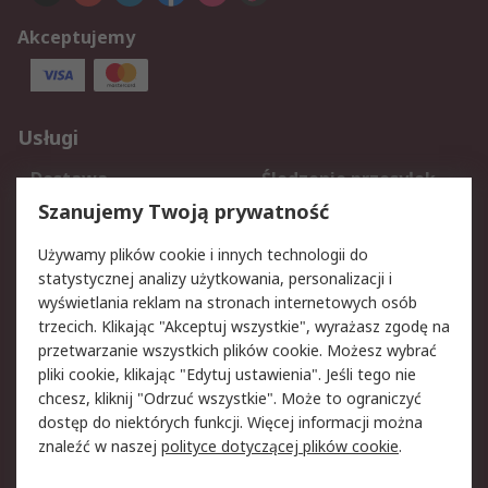
Akceptujemy
Usługi
Dostawa
Śledzenie przesyłek
Reklamacje i zwroty
Rejestracja
Szanujemy Twoją prywatność
Pomoc
Używamy plików cookie i innych technologii do
statystycznej analizy użytkowania, personalizacji i
Aspekty prawne
wyświetlania reklam na stronach internetowych osób
trzecich. Klikając "Akceptuj wszystkie", wyrażasz zgodę na
Bezpieczeństwo e-
Polityka dotycząca
przetwarzanie wszystkich plików cookie. Możesz wybrać
maila
plików cookie
pliki cookie, klikając "Edytuj ustawienia". Jeśli tego nie
Polityka prywatności
Użytkowanie witryny
chcesz, kliknij "Odrzuć wszystkie". Może to ograniczyć
Zastrzeżenia prawne
Warunki Sprzedaży
dostęp do niektórych funkcji. Więcej informacji można
znaleźć w naszej
polityce dotyczącej plików cookie
.
O firmie RS