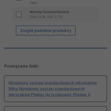
Torx
Normy/Zatwierdzenia
DIN 3126, ISO 1173
Znajdź podobne produkty
Powiązane linki
Wymienny zestaw standardowych wkrętaków
Wiha Wymienny zestaw standardowych
wkrętaków Phillips (krzyżakowe), Płaskie 4