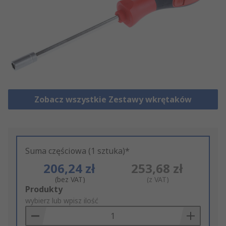
Zobacz wszystkie Zestawy wkrętaków
Suma częściowa (1 sztuka)*
206,24 zł
253,68 zł
(bez VAT)
(z VAT)
Add
Produkty
to
wybierz lub wpisz ilość
Basket