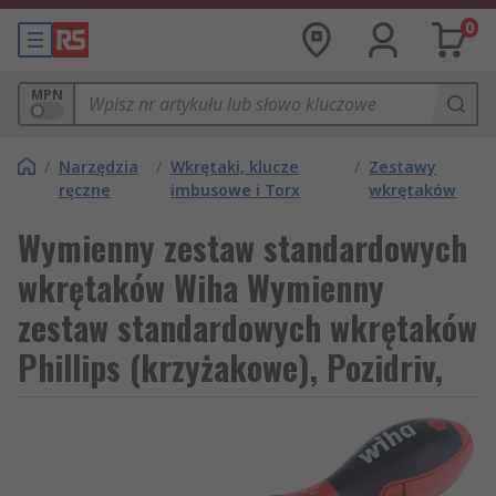
0
MPN
/
Narzędzia
/
Wkrętaki, klucze
/
Zestawy
ręczne
imbusowe i Torx
wkrętaków
Wymienny zestaw standardowych
wkrętaków Wiha Wymienny
zestaw standardowych wkrętaków
Phillips (krzyżakowe), Pozidriv,