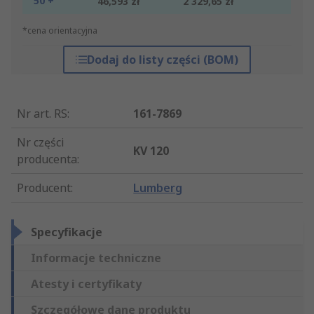
50 +
46,593 zł
2 329,65 zł
*cena orientacyjna
Dodaj do listy części (BOM)
Nr art. RS
:
161-7869
Nr części
KV 120
producenta
:
Producent
:
Lumberg
Specyfikacje
Informacje techniczne
Atesty i certyfikaty
Szczegółowe dane produktu