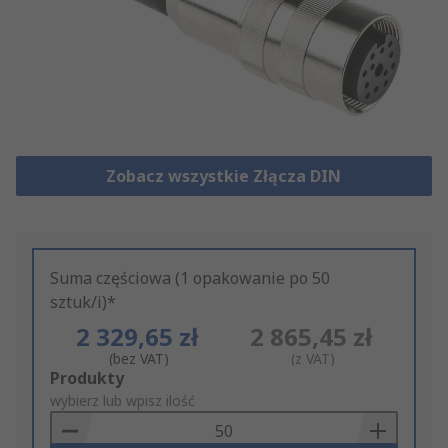
Zobacz wszystkie Złącza DIN
Suma częściowa (1 opakowanie po 50
sztuk/i)*
2 329,65 zł
2 865,45 zł
(bez VAT)
(z VAT)
Add
Produkty
to
wybierz lub wpisz ilość
Basket