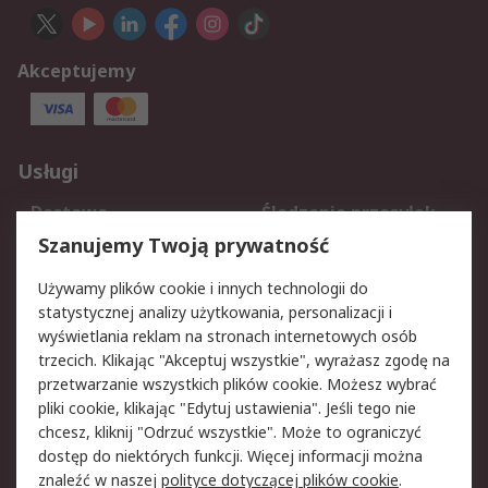
Akceptujemy
Usługi
Dostawa
Śledzenie przesyłek
Reklamacje i zwroty
Rejestracja
Szanujemy Twoją prywatność
Pomoc
Używamy plików cookie i innych technologii do
statystycznej analizy użytkowania, personalizacji i
Aspekty prawne
wyświetlania reklam na stronach internetowych osób
trzecich. Klikając "Akceptuj wszystkie", wyrażasz zgodę na
Bezpieczeństwo e-
Polityka dotycząca
przetwarzanie wszystkich plików cookie. Możesz wybrać
maila
plików cookie
pliki cookie, klikając "Edytuj ustawienia". Jeśli tego nie
Polityka prywatności
Użytkowanie witryny
chcesz, kliknij "Odrzuć wszystkie". Może to ograniczyć
Zastrzeżenia prawne
Warunki Sprzedaży
dostęp do niektórych funkcji. Więcej informacji można
znaleźć w naszej
polityce dotyczącej plików cookie
.