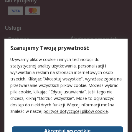
Akceptujemy
Usługi
Dostawa
Śledzenie przesyłek
Reklamacje i zwroty
Rejestracja
Szanujemy Twoją prywatność
Pomoc
Używamy plików cookie i innych technologii do
statystycznej analizy użytkowania, personalizacji i
Aspekty prawne
wyświetlania reklam na stronach internetowych osób
trzecich. Klikając "Akceptuj wszystkie", wyrażasz zgodę na
Bezpieczeństwo e-
Polityka dotycząca
przetwarzanie wszystkich plików cookie. Możesz wybrać
maila
plików cookie
pliki cookie, klikając "Edytuj ustawienia". Jeśli tego nie
Polityka prywatności
Użytkowanie witryny
chcesz, kliknij "Odrzuć wszystkie". Może to ograniczyć
Zastrzeżenia prawne
Warunki Sprzedaży
dostęp do niektórych funkcji. Więcej informacji można
znaleźć w naszej
polityce dotyczącej plików cookie
.
O firmie RS
Akceptuj wszystkie
Grupa RS
Kontakt