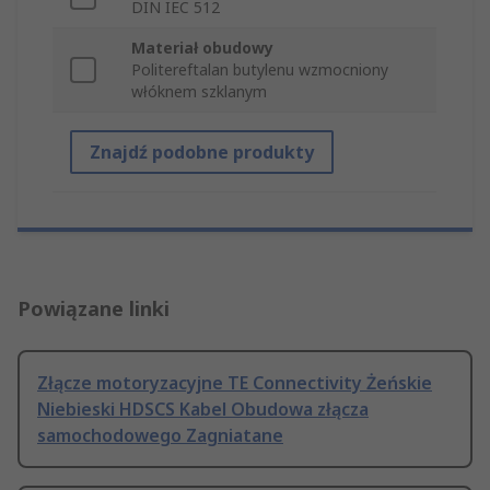
DIN IEC 512
Materiał obudowy
Politereftalan butylenu wzmocniony
włóknem szklanym
Znajdź podobne produkty
Powiązane linki
Złącze motoryzacyjne TE Connectivity Żeńskie
Niebieski HDSCS Kabel Obudowa złącza
samochodowego Zagniatane