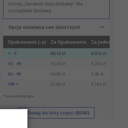
kliknij „Sprawdź daty dostawy” dla
szczegółów dostawy.
Opcje ustalania cen zbiorczych
Opakowanie (-a)
Za Opakowanie
Za jednostkę*
1 - 9
60,12 zł
6,012 zł
10 - 49
57,24 zł
5,724 zł
50 - 99
54,00 zł
5,40 zł
100 +
51,03 zł
5,103 zł
*cena orientacyjna
Dodaj do listy części (BOM)