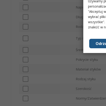
Używamy pli
personaliza
Napięcie
"Akceptuj w
wybrać pliki
Długość
wszystkie".
Rodzaj Konektora
znaleźć w 
Typ montażu
Odrzu
Średnica styku
Pokrycie styku
Materiał styków
Rodzaj styku
Szerokość
Normy/Zatwierdzen