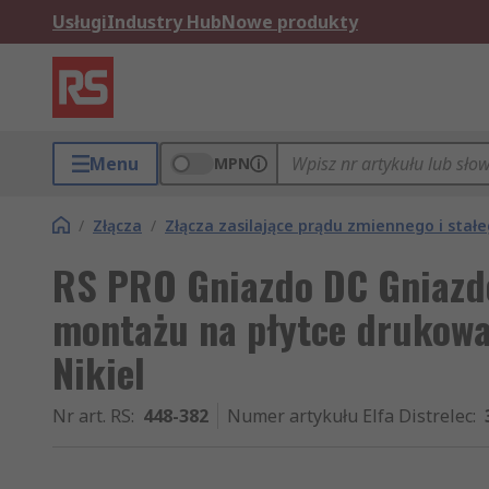
Usługi
Industry Hub
Nowe produkty
Menu
MPN
/
Złącza
/
Złącza zasilające prądu zmiennego i stał
RS PRO Gniazdo DC Gniazdo
montażu na płytce drukowa
Nikiel
Nr art. RS
:
448-382
Numer artykułu Elfa Distrelec
: