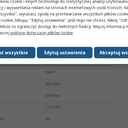
ków cookie i innych technologii do statystycznej analizy użytkowani
cji i wyświetlania reklam na stronach internetowych osób trzecich. Kl
12.0V
szystkie", wyrażasz zgodę na przetwarzanie wszystkich plików cook
 cookie, klikając "Edytuj ustawienia". Jeśli tego nie chcesz, kliknij "Od
14.5mm
 Może to ograniczyć dostęp do niektórych funkcji. Więcej informacji
Żeńskie
naszej
polityce dotyczącej plików cookie
.
Do montażu na płytce
drukowanej
ć wszystkie
Edytuj ustawienia
Akceptuj ws
3.5mm
Nikiel
Mosiądz
Żeńskie
11.1mm
ia
No