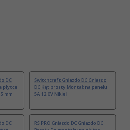
do DC
Switchcraft Gniazdo DC Gniazdo
a płytce
DC Kąt prosty Montaż na panelu
4.5 mm
5A 12.0V Nikiel
do DC
RS PRO Gniazdo DC Gniazdo DC