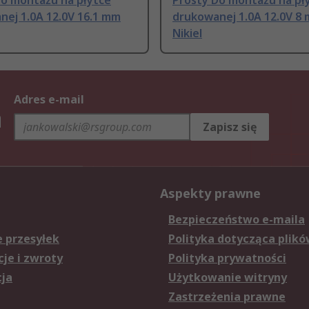
Do montażu na płytce
Prosty Do montażu na pł
nej 1.0A 12.0V 16.1 mm
drukowanej 1.0A 12.0V 8
Nikiel
Adres e-mail
h
Zapisz się
Aspekty prawne
Bezpieczeństwo e-maila
e przesyłek
Polityka dotycząca plikó
je i zwroty
Polityka prywatności
cja
Użytkowanie witryny
Zastrzeżenia prawne