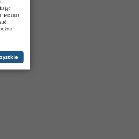
a,
ikając
ie. Możesz
rzuć
 można
zystkie