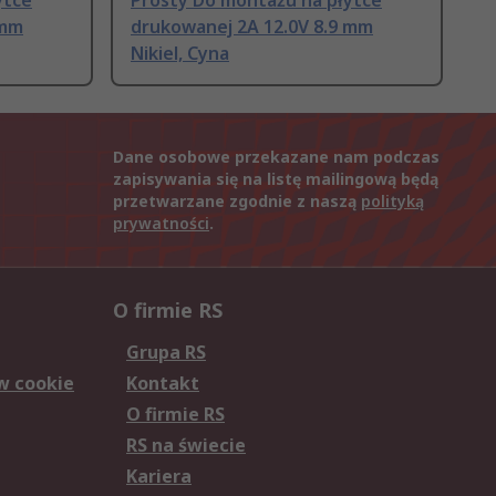
ytce
Prosty Do montażu na płytce
 mm
drukowanej 2A 12.0V 8.9 mm
Nikiel, Cyna
Dane osobowe przekazane nam podczas
zapisywania się na listę mailingową będą
przetwarzane zgodnie z naszą
polityką
prywatności
.
O firmie RS
Grupa RS
w cookie
Kontakt
O firmie RS
RS na świecie
Kariera