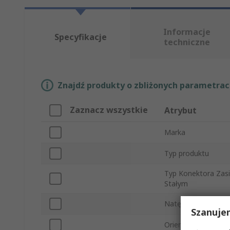
Informacje
Specyfikacje
techniczne
Znajdź produkty o zbliżonych parametrach
Zaznacz wszystkie
Atrybut
Marka
Typ produktu
Typ Konektora Zasi
Stałym
Natężenie
Szanuje
Orientacja