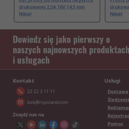
Kąt prosty Do montażu na płytce
Prosty 
drukowanej 2.5A 16V 14.5 mm
drukowa
Nikiel
Nikiel
Dowiedz się jako pierwszy o
naszych najnowszych produktac
i usługach
Kontakt
Usługi
22 22 3 11 11
Dostawa
Śledzeni
bok@rspoland.com
Reklamac
Znajdź nas na
Rejestra
Pomoc