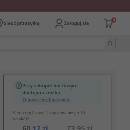
0
Śledź przesyłkę
Zaloguj się
Przy zakupie hurtowym
dostępna zniżka
Zobacz ceny hurtowe
Suma częściowa (1 opakowanie po 10
sztuk/i)*
60,12 zł
73,95 zł