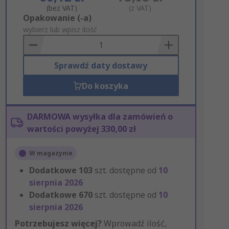
(bez VAT)
(z VAT)
Add
Opakowanie (-a)
to
wybierz lub wpisz ilość
Basket
Sprawdź daty dostawy
Do koszyka
DARMOWA wysyłka dla zamówień o
wartości powyżej 330,00 zł
W magazynie
Dodatkowe
103
szt. dostępne od
10
sierpnia 2026
Dodatkowe
670
szt. dostępne od
10
sierpnia 2026
Potrzebujesz więcej?
Wprowadź ilość,