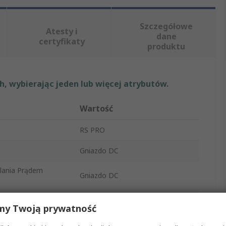
Szczegółowe
Atesty i
dane
certyfikaty
produktu
, wybierając jeden lub więcej atrybutów.
Wartość
RS PRO
Gniazdo DC
lania Prądem
Gniazdo DC
1A
my Twoją prywatność
Kąt prosty