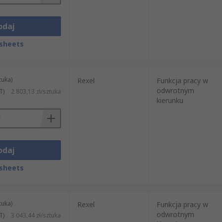
odaj
sheets
tuka)
Rexel
Funkcja pracy w
odwrotnym
T)
2 803,13 zł/sztuka
kierunku
odaj
sheets
tuka)
Rexel
Funkcja pracy w
odwrotnym
T)
3 043,44 zł/sztuka