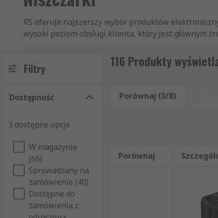
RS oferuje najszerszy wybór produktów elektronicznyc
wysoki poziom obsługi klienta, który jest głównym źr
dystrybutorów produktów z kategorii Niszczarki, Pa
informatyczne, pomiarowe i bezpieczeństwa jest o wi
116 Produkty wyświetl
Filtry
z kategorii Niszczarki. Na naszej stronie interneto
bezpieczeństwa, dostępnych w ramach takich działów 
Mogą Państwo zawęzić wyniki wyszukiwania do konkr
Porównaj (0/8)
Rese
Dostępność
tylko według marki produktu, ale także według jego
kategorii Niszczarki, jeśli zamówiony artykuł jest 
3 dostępne opcje
produkty od sprawdzonych dostawców i producentów.
temat konserwacji i użytkowania zakupionych produkt
W magazynie
opisy produktów, dzięki czemu mogą Państwo dokładn
Porównaj
Szczegół
(66)
Sprowadzany na
zamówienie (40)
Dostępne do
zamówienia z
odroczoną