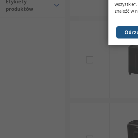
Etykiety
wszystkie".
produktów
znaleźć w 
Odrzu