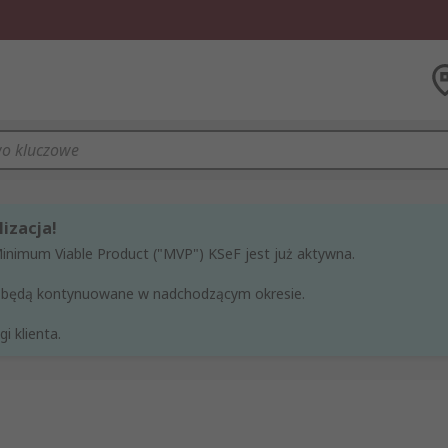
izacja!
Minimum Viable Product ("MVP") KSeF jest już aktywna.
ne będą kontynuowane w nadchodzącym okresie.
i klienta.