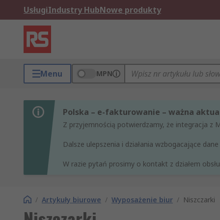
Usługi
Industry Hub
Nowe produkty
Menu
MPN
Polska – e-fakturowanie – ważna aktual
Z przyjemnością potwierdzamy, że integracja z 
Dalsze ulepszenia i działania wzbogacające da
W razie pytań prosimy o kontakt z działem obsług
/
Artykuły biurowe
/
Wyposażenie biur
/
Niszczarki
Niszczarki