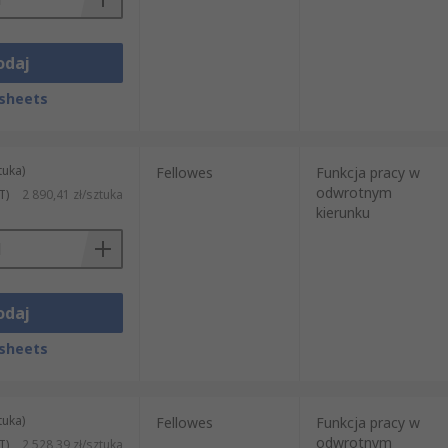
odaj
sheets
tuka)
Fellowes
Funkcja pracy w
odwrotnym
T)
2 890,41 zł/sztuka
kierunku
odaj
sheets
tuka)
Fellowes
Funkcja pracy w
odwrotnym
T)
2 528,39 zł/sztuka