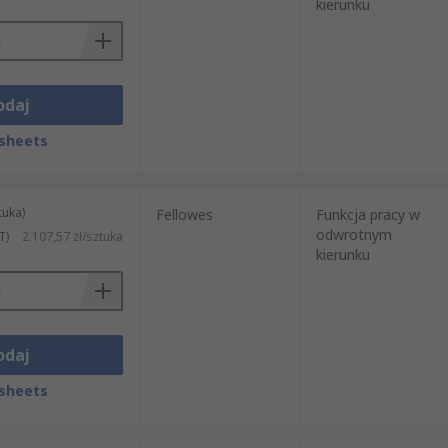
kierunku
odaj
sheets
tuka)
Fellowes
Funkcja pracy w
odwrotnym
T)
2 107,57 zł/sztuka
kierunku
odaj
sheets