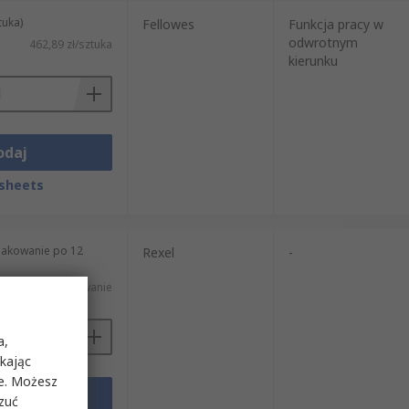
tuka)
Fellowes
Funkcja pracy w
odwrotnym
462,89 zł/sztuka
kierunku
odaj
sheets
pakowanie po 12
Rexel
-
197,19 zł/opakowanie
a,
ikając
ie. Możesz
odaj
rzuć