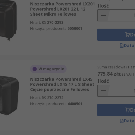
Niszczarka Powershred LX201
Ilość
Powershred LX201 22 L 12
Sheet Mikro Fellowes
Nr art. RS
270-2293
Nr części producenta
5050001
D
Data
Suma częściowa (1 sz
W magazynie
775,84 zł
(bez VAT)
Niszczarka Powershred LX45
Ilość
Powershred LX45 17 L 8 Sheet
Cięcie poprzeczne Fellowes
Nr art. RS
270-2272
Nr części producenta
4400501
D
Data