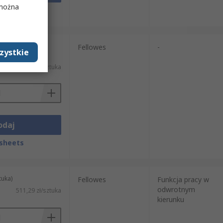
 można
sheets
tuka)
Fellowes
-
zystkie
AT)
17 859,51 zł/sztuka
odaj
sheets
tuka)
Fellowes
Funkcja pracy w
odwrotnym
511,29 zł/sztuka
kierunku