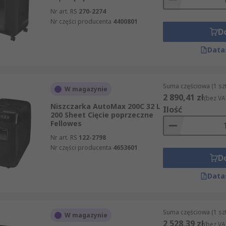
Nr art. RS
270-2274
Nr części producenta
4400801
D
Data
Suma częściowa (1 sz
W magazynie
2 890,41 zł
(bez VA
Niszczarka AutoMax 200C 32 L
Ilość
200 Sheet Cięcie poprzeczne
Fellowes
Nr art. RS
122-2798
Nr części producenta
4653601
D
Data
Suma częściowa (1 sz
W magazynie
2 528,39 zł
(bez VA