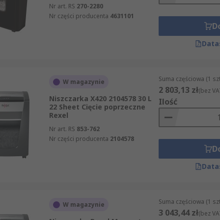
Nr art. RS
270-2280
Nr części producenta
4631101
D
Data
Suma częściowa (1 sz
W magazynie
2 803,13 zł
(bez VA
Niszczarka X420 2104578 30 L
Ilość
22 Sheet Cięcie poprzeczne
Rexel
Nr art. RS
853-762
Nr części producenta
2104578
D
Data
Suma częściowa (1 sz
W magazynie
3 043,44 zł
(bez VA