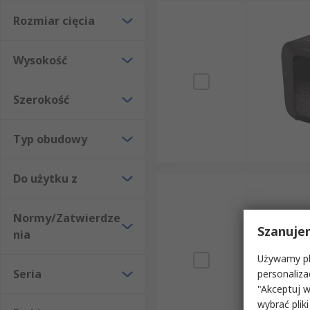
Rozmiar cięcia
Wysokość
Szerokość
Typ obudowy
Do użytku z
Normy/Zatwierdze
Szanuje
nia
Używamy pli
Seria
personaliza
"Akceptuj w
wybrać pliki