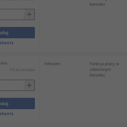
kierunku
odaj
sheets
tuka)
Fellowes
Funkcja pracy w
odwrotnym
775,84 zł/sztuka
kierunku
odaj
sheets