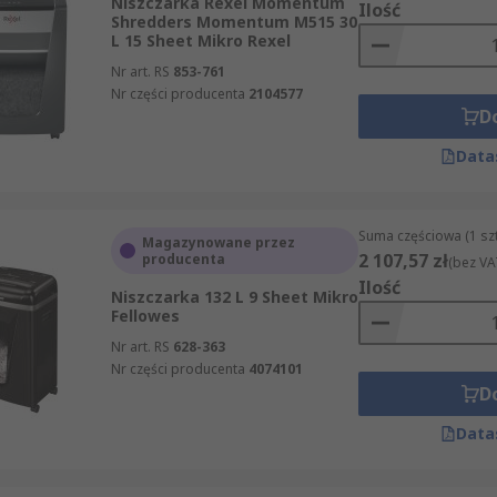
Niszczarka Rexel Momentum
Ilość
Shredders Momentum M515 30
L 15 Sheet Mikro Rexel
Nr art. RS
853-761
Nr części producenta
2104577
D
Data
Suma częściowa (1 sz
Magazynowane przez
2 107,57 zł
producenta
(bez VA
Ilość
Niszczarka 132 L 9 Sheet Mikro
Fellowes
Nr art. RS
628-363
Nr części producenta
4074101
D
Data