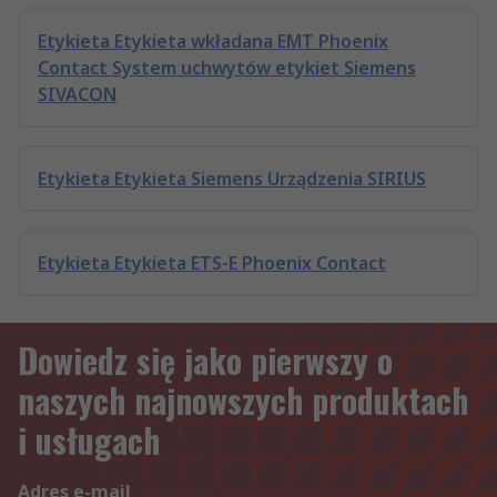
Etykieta Etykieta wkładana EMT Phoenix
Contact System uchwytów etykiet Siemens
SIVACON
Etykieta Etykieta Siemens Urządzenia SIRIUS
Etykieta Etykieta ETS-E Phoenix Contact
Dowiedz się jako pierwszy o
naszych najnowszych produktach
i usługach
Adres e-mail