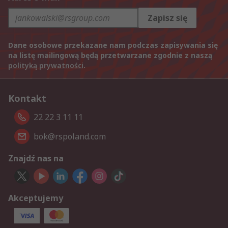
Zapisz się
Dane osobowe przekazane nam podczas zapisywania się
na listę mailingową będą przetwarzane zgodnie z naszą
polityką prywatności
.
Kontakt
22 22 3 11 11
bok@rspoland.com
Znajdź nas na
Akceptujemy