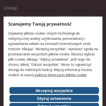
Usługi
Dostawa
Śledzenie przesyłek
Reklamacje i zwroty
Rejestracja
Szanujemy Twoją prywatność
Pomoc
Używamy plików cookie i innych technologii do
statystycznej analizy użytkowania, personalizacji i
Aspekty prawne
wyświetlania reklam na stronach internetowych osób
trzecich. Klikając "Akceptuj wszystkie", wyrażasz zgodę na
Bezpieczeństwo e-
Polityka dotycząca
przetwarzanie wszystkich plików cookie. Możesz wybrać
maila
plików cookie
pliki cookie, klikając "Edytuj ustawienia". Jeśli tego nie
Polityka prywatności
Użytkowanie witryny
chcesz, kliknij "Odrzuć wszystkie". Może to ograniczyć
Zastrzeżenia prawne
Warunki Sprzedaży
dostęp do niektórych funkcji. Więcej informacji można
znaleźć w naszej
polityce dotyczącej plików cookie
.
O firmie RS
Akceptuj wszystkie
Grupa RS
Kontakt
O firmie RS
RS na świecie
Edytuj ustawienia
Kariera
Nagrody dla RS