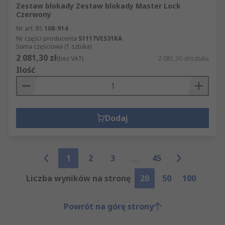
Zestaw blokady Zestaw blokady Master Lock
Czerwony
Nr art. RS
108-914
Nr części producenta
S1117VES31KA
Suma częściowa (1 sztuka)
2 081,30 zł
(bez VAT)
2 081,30 zł/sztuka
Ilość
Dodaj
1
2
3
45
Liczba wyników na stronę
20
50
100
Powrót na górę strony