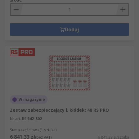
Dodaj
W magazynie
Zestaw zabezpieczający l. kłódek: 48 RS PRO
Nr art. RS
642-802
Suma częściowa (1 sztuka)
6 841,33 zł
(bez VAT)
6 841,33 zł/sztuka