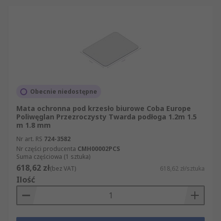
sekcji Maty podłogowe, oznakowania i akcesoria,
tak by przed zakupem mogli Państwo sprawdzić,
czy konkretny artykuł spełnia Państwa
oczekiwania. Oferta RS w zakresie produktów z
grupy Urządzenia informatyczne, pomiarowe i
bezpieczeństwa jest o wiele szersza i obejmuje
znacznie więcej niż tylko różnego rodzaju
artykuły elektryczne i przemysłowe z kategorii
Obecnie niedostępne
Maty podłogowe. Na naszej stronie internetowej
Mata ochronna pod krzesło biurowe Coba Europe
mogą zapoznać się Państwo z pełną ofertą
Poliwęglan Przezroczysty Twarda podłoga 1.2m 1.5
towarów z grupy Urządzenia informatyczne,
m 1.8 mm
pomiarowe i bezpieczeństwa, dostępnych w
Nr art. RS
724-3582
ramach takich działów jak: Bezpieczeństwo,
Nr części producenta
CMH00002PCS
ochrona, kontrola antystatyczna i higiena
Suma częściowa (1 sztuka)
618,62 zł
pomieszczeń i Maty podłogowe, oznakowania i
(bez VAT)
618,62 zł/sztuka
Ilość
akcesoria.