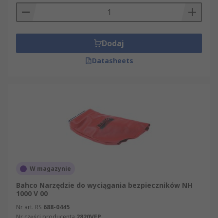
Dodaj
Datasheets
W magazynie
Bahco Narzędzie do wyciągania bezpieczników NH
1000 V 00
Nr art. RS
688-0445
Nr części producenta
2820VFP