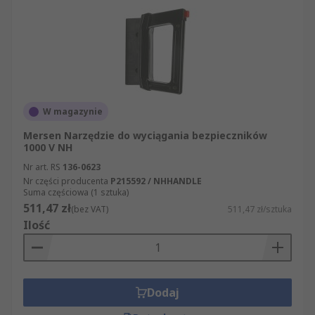
naszej oferty. Oferujemy wyłącznie artykuły, które
pomyślnie przeszły rygorystyczne testy
bezpieczeństwa. Mogą więc Państwo spokojnie
robić zakupy, wiedząc, że naszym celem jest
zapewnienie Państwu najwyższej klasy
produktów i usług.
W magazynie
Mersen Narzędzie do wyciągania bezpieczników
1000 V NH
Nr art. RS
136-0623
Nr części producenta
P215592 / NHHANDLE
Suma częściowa (1 sztuka)
511,47 zł
(bez VAT)
511,47 zł/sztuka
Ilość
Dodaj