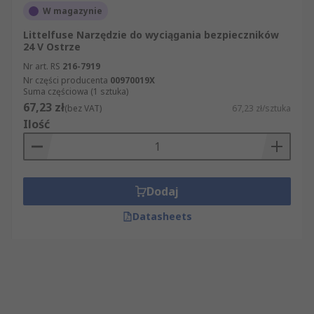
W magazynie
Littelfuse Narzędzie do wyciągania bezpieczników
24 V Ostrze
Nr art. RS
216-7919
Nr części producenta
00970019X
Suma częściowa (1 sztuka)
67,23 zł
(bez VAT)
67,23 zł/sztuka
Ilość
Dodaj
Datasheets