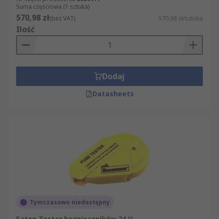
Suma częściowa (1 sztuka)
570,98 zł
(bez VAT)
570,98 zł/sztuka
Ilość
Dodaj
Datasheets
Tymczasowo niedostępny
Eaton Tester bezpieczników 24 V