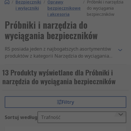
/
Bezpieczniki
/
Oprawy
/
Próbniki i narzędzia
i wyłączniki
bezpiecznikowe
do wyciągania
i akcesoria
bezpieczników
Próbniki i narzędzia do
wyciągania bezpieczników
RS posiada jeden z najbogatszych asortymentów
produktów z kategorii Narzędzia do wyciągania
bezpieczników, jaki dostępny jest na rynku.
Naszym klientom oferujemy błyskawiczną
13 Produkty wyświetlane dla Próbniki i
przesyłkę tysięcy artykułów z działu Bezpieczniki,
narzędzia do wyciągania bezpieczników
gniazda i wyłączniki. Ponieważ dbamy o
najwyższą jakość naszych produktów i usług, nie
dziwi fakt, że artykuły RS kupowane są przez
Filtry
internet w ponad 160 krajach. Niezależnie od
tego, czy kupują Państwo produkty w dużych
Sortuj według
Trafność
ilościach, czy tylko pojedyncze sztuki, oferujemy
Państwu błyskawiczną dostawę tysięcy pozycji z