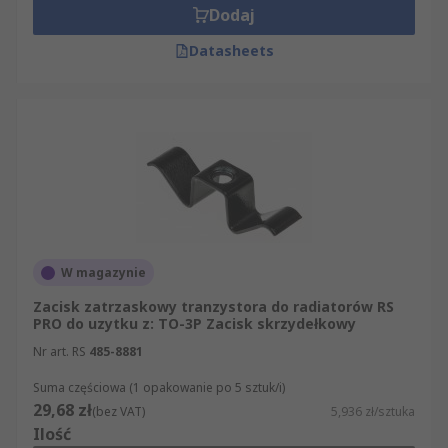
Dodaj
Datasheets
W magazynie
Zacisk zatrzaskowy tranzystora do radiatorów RS
PRO do uzytku z: TO-3P Zacisk skrzydełkowy
Nr art. RS
485-8881
Suma częściowa (1 opakowanie po 5 sztuk/i)
29,68 zł
(bez VAT)
5,936 zł/sztuka
Ilość