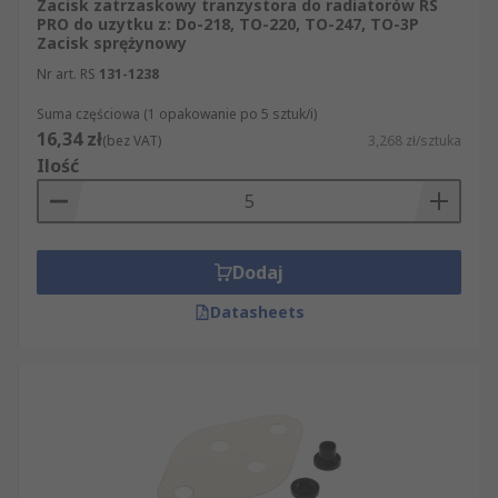
Zacisk zatrzaskowy tranzystora do radiatorów RS
PRO do uzytku z: Do-218, TO-220, TO-247, TO-3P
Zacisk sprężynowy
Nr art. RS
131-1238
Suma częściowa (1 opakowanie po 5 sztuk/i)
16,34 zł
(bez VAT)
3,268 zł/sztuka
Ilość
Dodaj
Datasheets