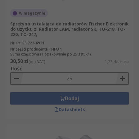
W magazynie
Sprężyna ustalająca do radiatorów Fischer Elektronik
do uzytku z: Radiator LAM, radiator SK, TO-218, TO-
220, TO-247,
Nr art. RS
722-6921
Nr części producenta
THFU 1
Suma częściowa (1 opakowanie po 25 sztuk/i)
30,50 zł
(bez VAT)
1,22 zł/sztuka
Ilość
Dodaj
Datasheets