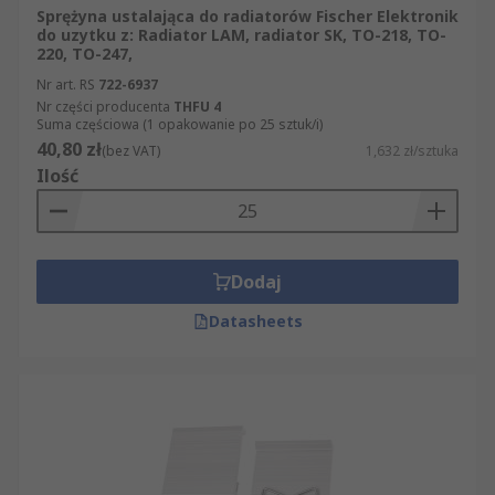
Sprężyna ustalająca do radiatorów Fischer Elektronik
do uzytku z: Radiator LAM, radiator SK, TO-218, TO-
220, TO-247,
Nr art. RS
722-6937
Nr części producenta
THFU 4
Suma częściowa (1 opakowanie po 25 sztuk/i)
40,80 zł
(bez VAT)
1,632 zł/sztuka
Ilość
Dodaj
Datasheets