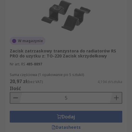
W magazynie
Zacisk zatrzaskowy tranzystora do radiatorów RS
PRO do uzytku z: TO-220 Zacisk skrzydełkowy
Nr art. RS
485-8897
Suma częściowa (1 opakowanie po 5 sztuk/i)
20,97 zł
(bez VAT)
4,194 zł/sztuka
Ilość
Dodaj
Datasheets