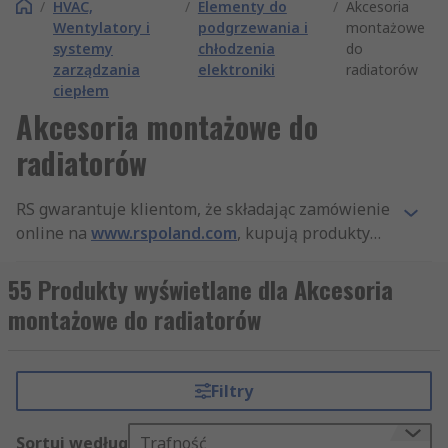
/
HVAC,
/
Elementy do
/
Akcesoria
Wentylatory i
podgrzewania i
montażowe
systemy
chłodzenia
do
zarządzania
elektroniki
radiatorów
ciepłem
Akcesoria montażowe do
radiatorów
RS gwarantuje klientom, że składając zamówienie
online na
www.rspoland.com
, kupują produkty
najwyższej jakości, które spełniają wszystkie
standardy bezpieczeństwa. Nasza firma słynie też
55 Produkty wyświetlane dla Akcesoria
z profesjonalnej obsługi klienta. Dzięki
montażowe do radiatorów
szerokiemu asortymentowi produktów z
kategorii Akcesoria montażowe do radiatorów, a
także innych artykułów z działów Elektroniczne
Filtry
ogrzewanie i chłodzenie i HVAC, Wentylatory i
systemy zarządzania ciepłem, jesteśmy najlepiej
Sortuj według
Trafność