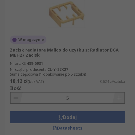
W magazynie
Zacisk radiatora Malico do uzytku z: Radiator BGA
MBH27 Zacisk
Nr art. RS
489-5931
Nr części producenta
CL-Y-27X27
Suma częściowa (1 opakowanie po 5 sztuk/i)
18,12 zł
(bez VAT)
3,624 zł/sztuka
Ilość
Dodaj
Datasheets