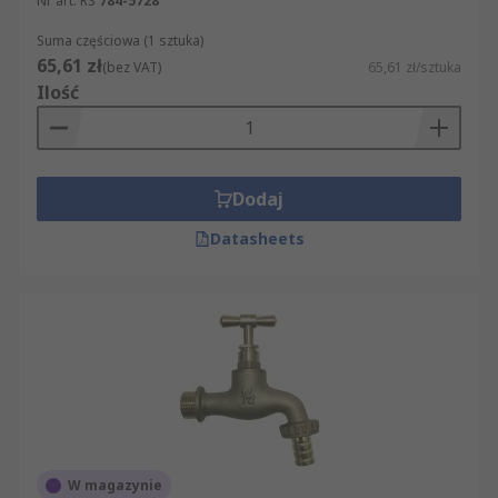
Nr art. RS
784-5728
Suma częściowa (1 sztuka)
65,61 zł
(bez VAT)
65,61 zł/sztuka
Ilość
Dodaj
Datasheets
W magazynie