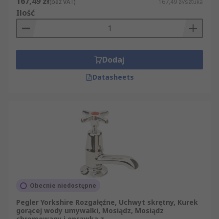
167,49 zł
(bez VAT)
167,49 zł/sztuka
Ilość
Dodaj
Datasheets
Obecnie niedostępne
Pegler Yorkshire Rozgałęźne, Uchwyt skrętny, Kurek
gorącej wody umywalki, Mosiądz, Mosiądz
chromowany i oprawka z