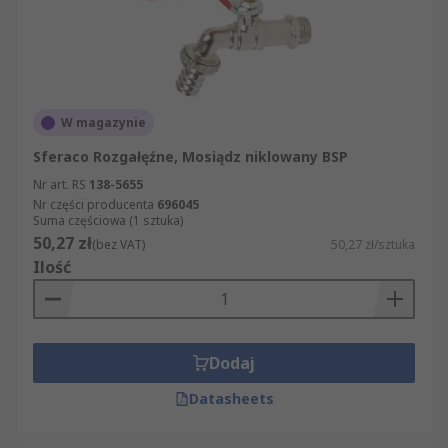
W magazynie
Sferaco Rozgałęźne, Mosiądz niklowany BSP
Nr art. RS
138-5655
Nr części producenta
696045
Suma częściowa (1 sztuka)
50,27 zł
(bez VAT)
50,27 zł/sztuka
Ilość
Dodaj
Datasheets