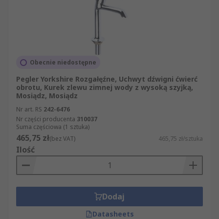
Obecnie niedostępne
Pegler Yorkshire Rozgałęźne, Uchwyt dźwigni ćwierć
obrotu, Kurek zlewu zimnej wody z wysoką szyjką,
Mosiądz, Mosiądz
Nr art. RS
242-6476
Nr części producenta
310037
Suma częściowa (1 sztuka)
465,75 zł
(bez VAT)
465,75 zł/sztuka
Ilość
Dodaj
Datasheets