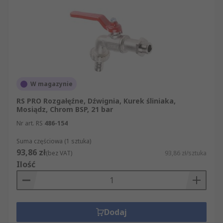
sposób błyskawiczny i profesjonalny.
W magazynie
RS PRO Rozgałęźne, Dźwignia, Kurek śliniaka,
Mosiądz, Chrom BSP, 21 bar
Nr art. RS
486-154
Suma częściowa (1 sztuka)
93,86 zł
(bez VAT)
93,86 zł/sztuka
Ilość
Dodaj