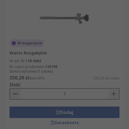
W magazynie
Watts Rozgałęźne
Nr art. RS
178-0063
Nr części producenta
136798
Suma częściowa (1 sztuka)
330,29 zł
(bez VAT)
330,29 zł/sztuka
Ilość
Dodaj
Datasheets