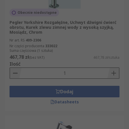
Obecnie niedostępne
Pegler Yorkshire Rozgałęźne, Uchwyt dźwigni ćwierć
obrotu, Kurek zlewu zimnej wody z wysoką szyjką,
Mosiądz, Chrom
Nr art. RS
409-2306
Nr części producenta
333022
Suma częściowa (1 sztuka)
467,78 zł
(bez VAT)
467,78 zł/sztuka
Ilość
Dodaj
Datasheets