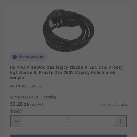
naruszeniu lub uszkodzeniu i zapewnia
bezpieczeństwo oraz długi okres żywotności.
Dostępne materiały to zarówno PVC, jak i PSE.
W magazynie
RS PRO Przewód zasilający złącze A: IEC C13, Prosty
kąt złącze B: Prosty 2 m 250V Czarny Polichlorek
winylu
Nr art. RS
558-935
Suma częściowa (1 sztuka)
53,28 zł
(bez VAT)
53,28 zł/sztuka
Ilość