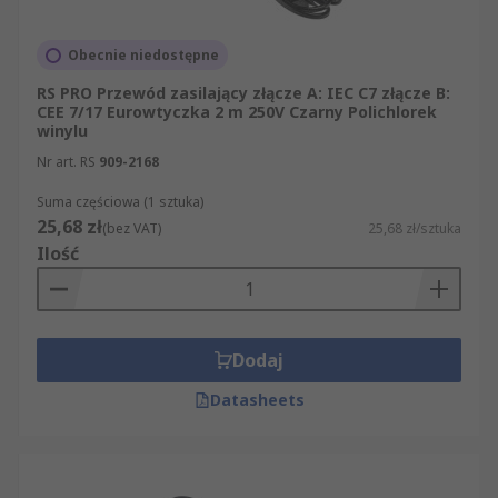
Obecnie niedostępne
RS PRO Przewód zasilający złącze A: IEC C7 złącze B:
CEE 7/17 Eurowtyczka 2 m 250V Czarny Polichlorek
winylu
Nr art. RS
909-2168
Suma częściowa (1 sztuka)
25,68 zł
(bez VAT)
25,68 zł/sztuka
Ilość
Dodaj
Datasheets