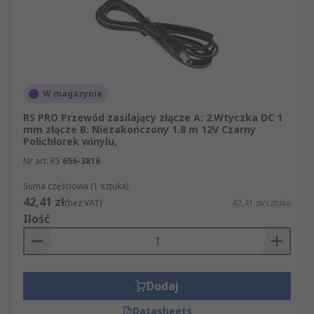
W magazynie
RS PRO Przewód zasilający złącze A: 2.Wtyczka DC 1
mm złącze B: Niezakończony 1.8 m 12V Czarny
Polichlorek winylu,
Nr art. RS
656-3816
Suma częściowa (1 sztuka)
42,41 zł
(bez VAT)
42,41 zł/sztuka
Ilość
Dodaj
Datasheets