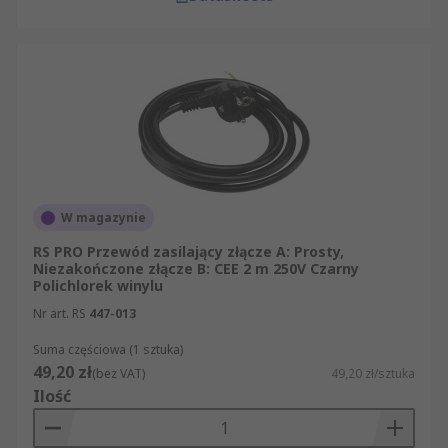
W magazynie
RS PRO Przewód zasilający złącze A: Prosty,
Niezakończone złącze B: CEE 2 m 250V Czarny
Polichlorek winylu
Nr art. RS
447-013
Suma częściowa (1 sztuka)
49,20 zł
(bez VAT)
49,20 zł/sztuka
Ilość