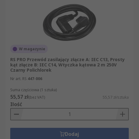
W magazynie
RS PRO Przewód zasilający złącze A: IEC C13, Prosty
kąt złącze B: IEC C14, Wtyczka kątowa 2 m 250V
Czarny Polichlorek
Nr art. RS
447-006
Suma częściowa (1 sztuka)
55,57 zł
(bez VAT)
55,57 zł/sztuka
Ilość
Dodaj