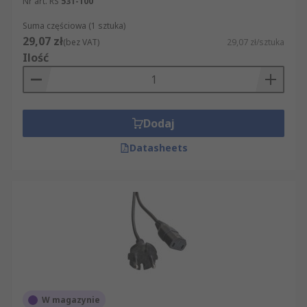
Nr art. RS
531-100
Suma częściowa (1 sztuka)
29,07 zł
(bez VAT)
29,07 zł/sztuka
Ilość
Dodaj
Datasheets
W magazynie