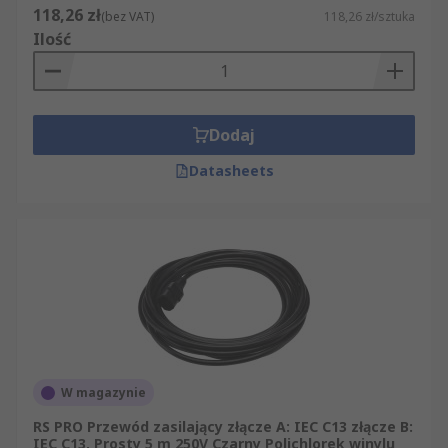
118,26 zł
(bez VAT)
118,26 zł/sztuka
Ilość
Dodaj
Datasheets
W magazynie
RS PRO Przewód zasilający złącze A: IEC C13 złącze B:
IEC C13, Prosty 5 m 250V Czarny Polichlorek winylu