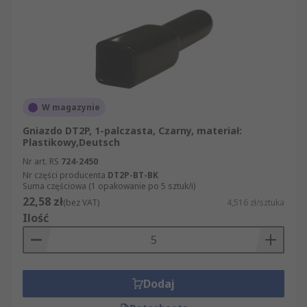
W magazynie
Gniazdo DT2P, 1-palczasta, Czarny, materiał:
Plastikowy,Deutsch
Nr art. RS
724-2450
Nr części producenta
DT2P-BT-BK
Suma częściowa (1 opakowanie po 5 sztuk/i)
22,58 zł
(bez VAT)
4,516 zł/sztuka
Ilość
Dodaj