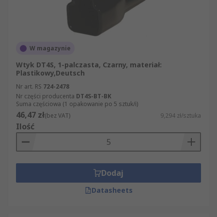
W magazynie
Wtyk DT4S, 1-palczasta, Czarny, materiał:
Plastikowy,Deutsch
Nr art. RS
724-2478
Nr części producenta
DT4S-BT-BK
Suma częściowa (1 opakowanie po 5 sztuk/i)
46,47 zł
(bez VAT)
9,294 zł/sztuka
Ilość
Dodaj
Datasheets