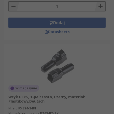
Dodaj
Datasheets
W magazynie
Wtyk DT6S, 1-palczasta, Czarny, materiał:
Plastikowy,Deutsch
Nr art. RS
724-2481
Nr części producenta
DT6S-BT-BK