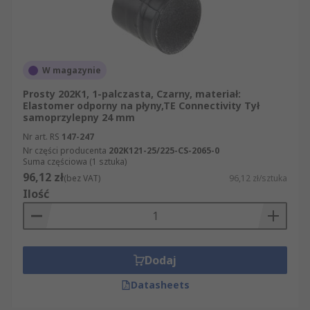
ponieważ oferujemy nie tylko wyjątkowo bogaty
asortyment, ale także możliwość jego szybkiego
przeglądania na naszej stronie internetowej.
W magazynie
Prosty 202K1, 1-palczasta, Czarny, materiał:
Elastomer odporny na płyny,TE Connectivity Tył
samoprzylepny 24 mm
Nr art. RS
147-247
Nr części producenta
202K121-25/225-CS-2065-0
Suma częściowa (1 sztuka)
96,12 zł
(bez VAT)
96,12 zł/sztuka
Ilość
Dodaj
Datasheets