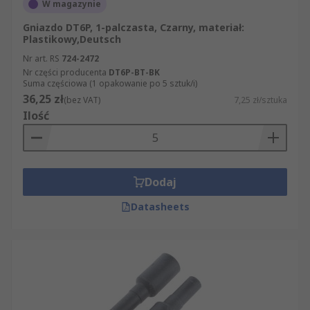
W magazynie
Gniazdo DT6P, 1-palczasta, Czarny, materiał:
Plastikowy,Deutsch
Nr art. RS
724-2472
Nr części producenta
DT6P-BT-BK
Suma częściowa (1 opakowanie po 5 sztuk/i)
36,25 zł
(bez VAT)
7,25 zł/sztuka
Ilość
Dodaj
Datasheets