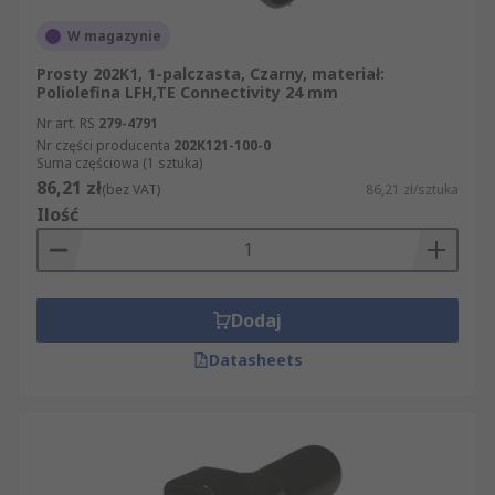
W magazynie
Prosty 202K1, 1-palczasta, Czarny, materiał:
Poliolefina LFH,TE Connectivity 24 mm
Nr art. RS
279-4791
Nr części producenta
202K121-100-0
Suma częściowa (1 sztuka)
86,21 zł
(bez VAT)
86,21 zł/sztuka
Ilość
Dodaj
Datasheets