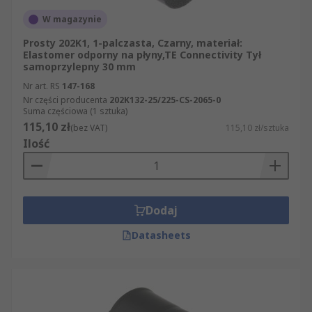
W magazynie
Prosty 202K1, 1-palczasta, Czarny, materiał:
Elastomer odporny na płyny,TE Connectivity Tył
samoprzylepny 30 mm
Nr art. RS
147-168
Nr części producenta
202K132-25/225-CS-2065-0
Suma częściowa (1 sztuka)
115,10 zł
(bez VAT)
115,10 zł/sztuka
Ilość
Dodaj
Datasheets