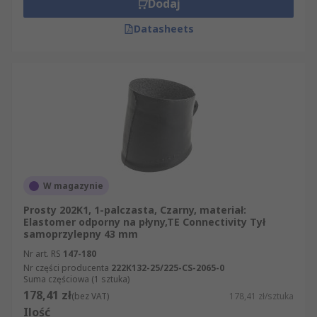
Dodaj
Datasheets
W magazynie
Prosty 202K1, 1-palczasta, Czarny, materiał:
Elastomer odporny na płyny,TE Connectivity Tył
samoprzylepny 43 mm
Nr art. RS
147-180
Nr części producenta
222K132-25/225-CS-2065-0
Suma częściowa (1 sztuka)
178,41 zł
(bez VAT)
178,41 zł/sztuka
Ilość