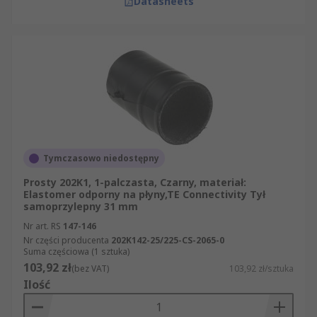
Datasheets
Tymczasowo niedostępny
Prosty 202K1, 1-palczasta, Czarny, materiał:
Elastomer odporny na płyny,TE Connectivity Tył
samoprzylepny 31 mm
Nr art. RS
147-146
Nr części producenta
202K142-25/225-CS-2065-0
Suma częściowa (1 sztuka)
103,92 zł
(bez VAT)
103,92 zł/sztuka
Ilość