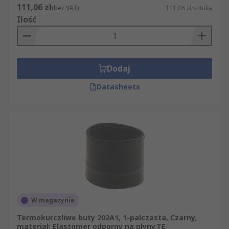
111,06 zł
(bez VAT)
111,06 zł/sztuka
Ilość
Dodaj
Datasheets
W magazynie
Termokurczliwe buty 202A1, 1-palczasta, Czarny,
materiał: Elastomer odporny na płyny,TE