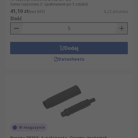
Suma częściowa (1 opakowanie po 5 sztuk/i)
41,10 zł
(bez VAT)
8,22 zł/sztuka
Ilość
Dodaj
Datasheets
W magazynie
Prosty 202C6, 1-palczasta, Czarny, materiał: