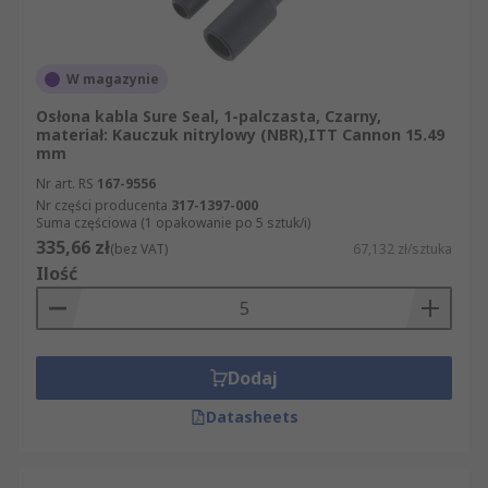
W magazynie
Osłona kabla Sure Seal, 1-palczasta, Czarny,
materiał: Kauczuk nitrylowy (NBR),ITT Cannon 15.49
mm
Nr art. RS
167-9556
Nr części producenta
317-1397-000
Suma częściowa (1 opakowanie po 5 sztuk/i)
335,66 zł
(bez VAT)
67,132 zł/sztuka
Ilość
Dodaj
Datasheets