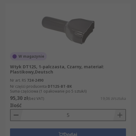
W magazynie
Wtyk DT12S, 1-palczasta, Czarny, materiał:
Plastikowy,Deutsch
Nr art. RS
724-2490
Nr części producenta
DT12S-BT-BK
Suma częściowa (1 opakowanie po 5 sztuk/i)
95,30 zł
(bez VAT)
19,06 zł/sztuka
Ilość
Dodaj