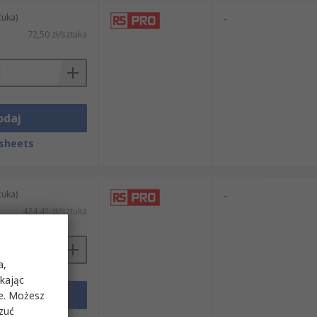
tuka)
-
72,50 zł/sztuka
odaj
sheets
tuka)
-
424,41 zł/sztuka
a,
ikając
odaj
ie. Możesz
rzuć