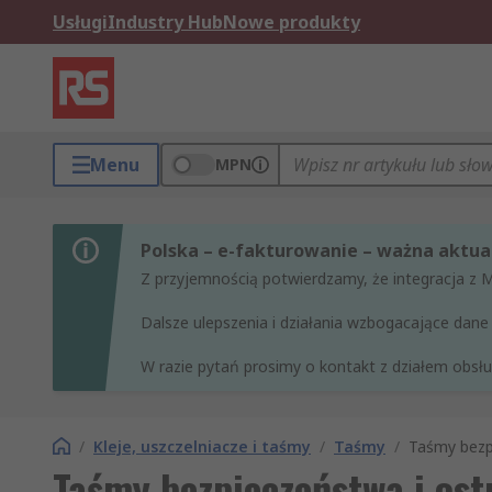
Usługi
Industry Hub
Nowe produkty
Menu
MPN
Polska – e-fakturowanie – ważna aktual
Z przyjemnością potwierdzamy, że integracja z 
Dalsze ulepszenia i działania wzbogacające da
W razie pytań prosimy o kontakt z działem obsług
/
Kleje, uszczelniacze i taśmy
/
Taśmy
/
Taśmy bezp
Taśmy bezpieczeństwa i os