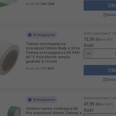
Nr art. RS
204-1806
D
Data
Suma częściowa (1 sz
W magazynie
72,50 zł
(bez VAT)
Taśma ostrzegawcza
Ilość
szerokość 50mm Biały x 33 m
Taśma ostrzegawcza RS PRO
60 °C Polichlorek winylu
grubość 0.14 mm
Nr art. RS
171-9697
D
Data
Suma częściowa (1 sz
W magazynie
47,95 zł
(bez VAT)
Zielona taśma znakująca RS
Ilość
Pro szerokość 50mm Zielony x