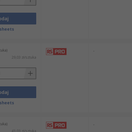
odaj
sheets
tuka)
-
29,03 zł/sztuka
odaj
sheets
tuka)
-
43,03 zł/sztuka