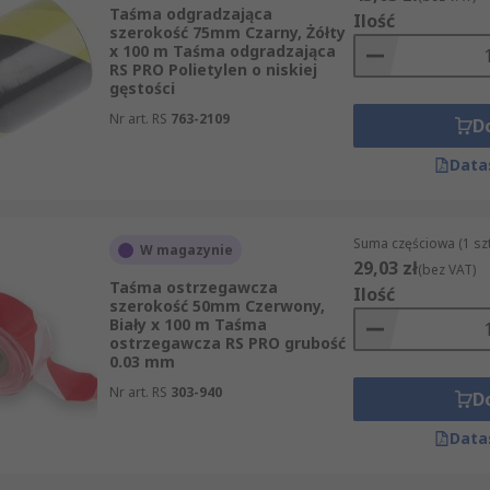
Taśma odgradzająca
Ilość
szerokość 75mm Czarny, Żółty
x 100 m Taśma odgradzająca
RS PRO Polietylen o niskiej
gęstości
Nr art. RS
763-2109
D
Data
Suma częściowa (1 sz
W magazynie
29,03 zł
(bez VAT)
Taśma ostrzegawcza
Ilość
szerokość 50mm Czerwony,
Biały x 100 m Taśma
ostrzegawcza RS PRO grubość
0.03 mm
Nr art. RS
303-940
D
Data