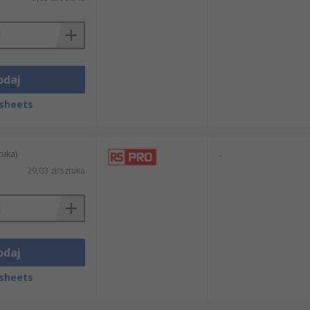
odaj
sheets
tuka)
-
29,03 zł/sztuka
odaj
sheets