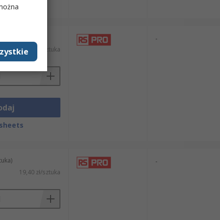
sheets
 można
tuka)
-
47,95 zł/sztuka
zystkie
odaj
sheets
tuka)
-
19,40 zł/sztuka