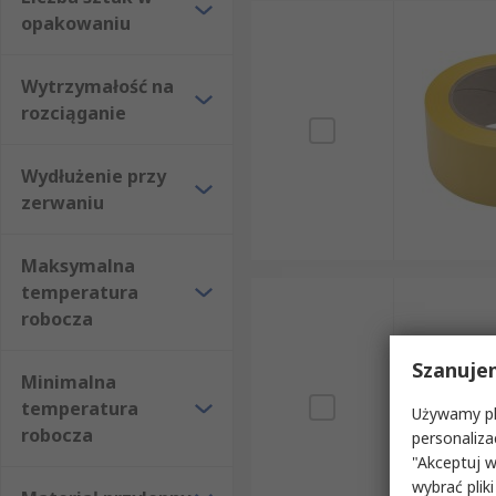
opakowaniu
Wytrzymałość na
rozciąganie
Wydłużenie przy
zerwaniu
Maksymalna
temperatura
robocza
Szanuje
Minimalna
temperatura
Używamy pli
robocza
personaliza
"Akceptuj w
wybrać pliki