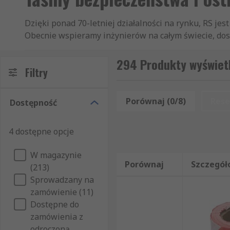
Dzięki ponad 70-letniej działalności na rynku, RS j
Obecnie wspieramy inżynierów na całym świecie, dost
krajów. Nasi klienci wiedzą, że mogą polegać na jak
taśmy pakowe. Oprócz artykułów z sekcji Taśmy ostr
294 Produkty wyświet
Filtry
skład naszej oferty artykułów z grupy Artykuły mechani
taśmy. Wszystkie zamówione produkty dostarczamy Pa
Mogą Państwo zawęzić wyniki wyszukiwania do konkr
Porównaj (0/8)
Rese
Dostępność
wyszukiwania nie tylko według marki produktu, ale 
produktów z kategorii Taśmy ostrzegawcze , jeśli z
4 dostępne opcje
oferujemy wyłącznie produkty od sprawdzonych dost
Państwu informacje na temat konserwacji i użytkowa
W magazynie
Państwu zdjęcia i opisy produktów, dzięki czemu mo
Porównaj
Szczegół
(213)
Sprowadzany na
zamówienie (11)
Dostępne do
zamówienia z
odroczoną