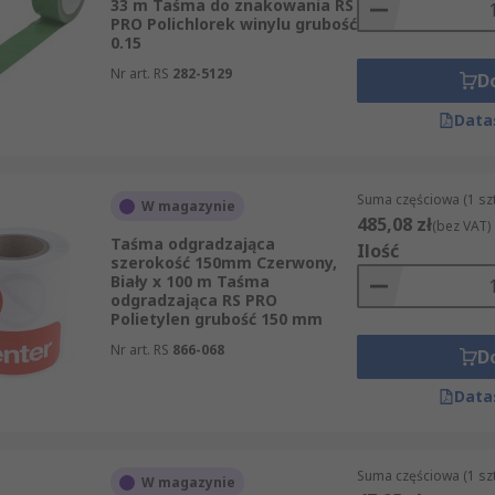
33 m Taśma do znakowania RS
PRO Polichlorek winylu grubość
0.15
Nr art. RS
282-5129
D
Data
Suma częściowa (1 sz
W magazynie
485,08 zł
(bez VAT)
Taśma odgradzająca
Ilość
szerokość 150mm Czerwony,
Biały x 100 m Taśma
odgradzająca RS PRO
Polietylen grubość 150 mm
Nr art. RS
866-068
D
Data
Suma częściowa (1 sz
W magazynie