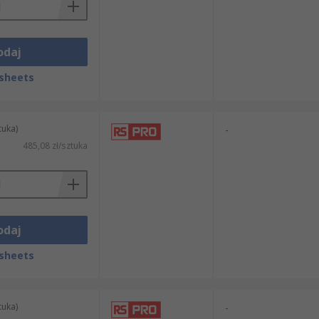
odaj
sheets
tuka)
-
485,08 zł/sztuka
odaj
sheets
tuka)
-