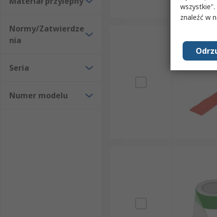
Materiał przylepny
wszystkie".
znaleźć w 
Normy/Zatwierdze
nia
Odrzu
Seria
Numer modelu