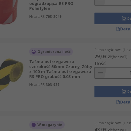
odgradzająca RS PRO
Polietylen
Nr art. RS
763-2049
D
Data
Suma częściowa (1 sz
Ograniczona ilość
29,03 zł
(bez VAT)
Taśma ostrzegawcza
Ilość
szerokość 50mm Czarny, Żółty
x 100 m Taśma ostrzegawcza
RS PRO grubość 0.03 mm
Nr art. RS
303-939
D
Data
Suma częściowa (1 sz
W magazynie
43,03 zł
(bez VAT)