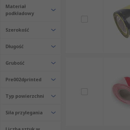
Materiał
podkładowy
Szerokość
Długość
Grubość
Pre002dprinted
Typ powierzchni
Siła przylegania
Liczba sztuk w