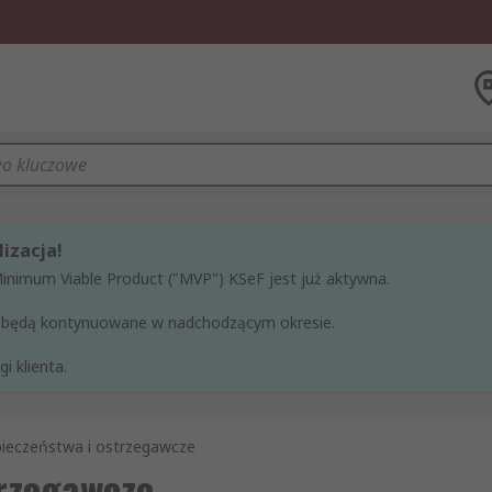
izacja!
Minimum Viable Product ("MVP") KSeF jest już aktywna.
ne będą kontynuowane w nadchodzącym okresie.
i klienta.
ieczeństwa i ostrzegawcze
trzegawcze