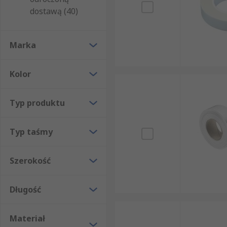
mocowanie przewodów i kabli do podłoża,
dostawą (40)
prace remontowe i budowlane,
naprawy doraźne wymagające szybkiego, trwałeg
Marka
Ze względu na dużą wytrzymałość i odporność na ro
przed docelowym montażem, np. przy układaniu insta
Kolor
konkretne złącze gwintowe, warto sprawdzić równie
Typ produktu
Rodzaje taśm uszczelniających do rur
Typ taśmy
W ofercie RS dostępnych jest kilka odmian taśm tkan
i klej o niższej masie – sprawdza się w zadaniach, g
i grubszego kleju, przeznaczona do intensywnego u
Szerokość
trzech wariantów, co przekłada się na większą wytrz
budowlane.
Długość
Taśmy różnią się też materiałem włókien wzmacniając
materiałem przylepca – najczęściej gumą naturalną, 
Materiał