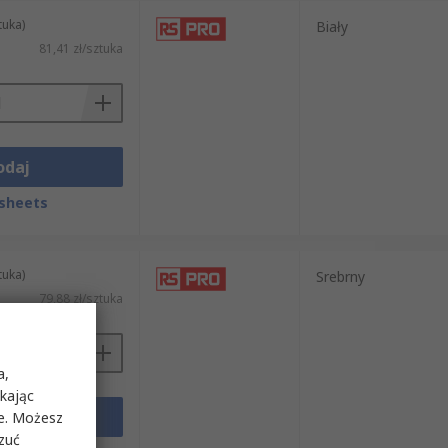
tuka)
Biały
epiej sprawdzą się taśmy odporne na
81,41 zł/sztuka
eklarowany przez producenta. Aplikację
acają trwałość połączenia.
odaj
 remontowych i naprawczych. Filtry na
dukty RS PRO oraz rozwiązania marek Tesa,
sheets
tosowania.
tuka)
Srebrny
79,88 zł/sztuka
a,
ikając
odaj
ie. Możesz
rzuć