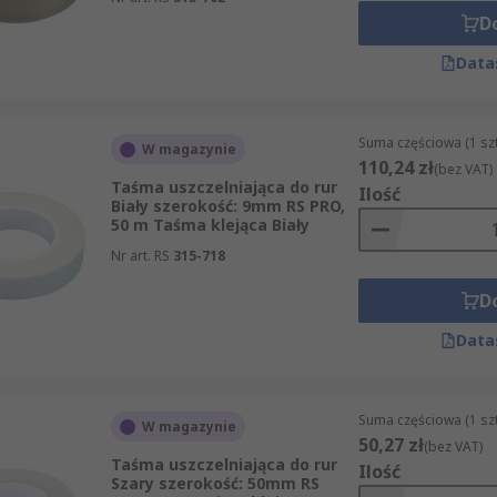
D
Data
Suma częściowa (1 sz
W magazynie
110,24 zł
(bez VAT)
Taśma uszczelniająca do rur
Ilość
Biały szerokość: 9mm RS PRO,
50 m Taśma klejąca Biały
Nr art. RS
315-718
D
Data
Suma częściowa (1 sz
W magazynie
50,27 zł
(bez VAT)
Taśma uszczelniająca do rur
Ilość
Szary szerokość: 50mm RS