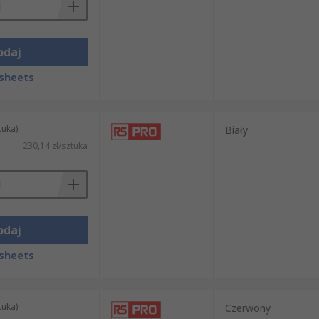
odaj
sheets
tuka)
Biały
230,14 zł/sztuka
odaj
sheets
tuka)
Czerwony