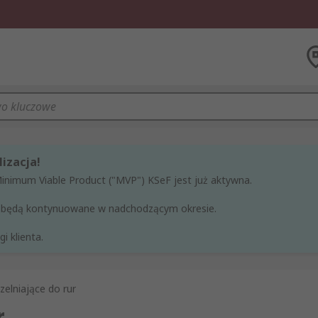
izacja!
Minimum Viable Product ("MVP") KSeF jest już aktywna.
ne będą kontynuowane w nadchodzącym okresie.
i klienta.
elniające do rur
r