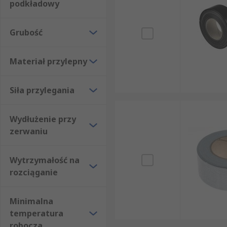
niebieski, srebrny), co ułatwia oznaczanie instalacji
podkładowy
szersze, od 12 mm wzwyż.
Grubość
Na co zwrócić uwagę przy wyborze taśm uszcz
Materiał przylepny
Dobór taśmy uszczelniającej do rur wymaga zestawie
Zwróć uwagę na:
Siła przylegania
materiał podkładowy (bawełna, nylon, włókno szk
Wydłużenie przy
materiał przylepca (guma naturalna, guma synte
zerwaniu
szerokość i długość rolki,
grubość taśmy,
Wytrzymałość na
siłę przylegania i wytrzymałość na rozciąganie,
rozciąganie
zakres temperatury pracy (minimalna i maksym
Minimalna
odporność na warunki atmosferyczne i wilgoć,
temperatura
zgodność z normami (np. AFERA).
robocza