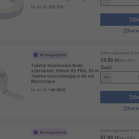
Nr art. RS
315-716
D
o sklejenia.
Data
zdzieranie taśmy te sprawdzają się też przy pracach wym
lacji na budowie. Jeśli zamiast uszczelniania powierzchni
ż
zestawy uszczelniające i podkładki
.
Suma częściowa (1 sz
W magazynie
24,80 zł
(bez VAT)
Taśma tkaninowa Biały
Ilość
szerokość: 50mm RS PRO, 50 m
Taśma uszczelniająca do rur
inowych, różniących się przeznaczeniem i wytrzymałością. U
Błyszczące
dzie trwałość nie jest priorytetem. Taśma klasy przemysłow
Nr art. RS
146-6829
żytkowania. Profesjonalna taśma samoprzylepna ma najmocn
D
ymałość, trwałość i przyczepność – tego typu taśmy są czę
Data
ych, które mogą być bawełniane, nylonowe, z włókna szklan
Suma częściowa (1 sz
gumą syntetyczną lub akrylem. Dostępne są w wielu kolorach 
W magazynie
87,89 zł
(bez VAT)