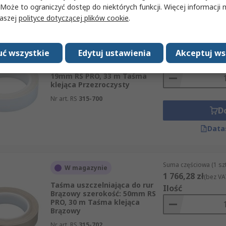
Data
 Może to ograniczyć dostęp do niektórych funkcji. Więcej informacji
naszej
polityce dotyczącej plików cookie
.
Suma częściowa (1 sz
W magazynie
477,82 zł
(bez VAT)
ć wszystkie
Edytuj ustawienia
Akceptuj ws
Taśma uszczelniająca do rur
Ilość
Przezroczysty szerokość:
19mm RS PRO, 33 m Taśma
klejąca Przezroczysty
Nr art. RS
315-700
D
Data
Suma częściowa (1 sz
W magazynie
1 766,28 zł
(bez VA
Taśma uszczelniająca do rur
Ilość
Brązowy szerokość: 50mm RS
PRO, 30 m Taśma klejąca
Brązowy
Nr art. RS
315-702