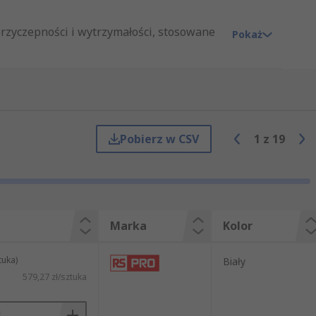
rzyczepności i wytrzymałości, stosowane
Pokaż
lub LDPE, połączonej z warstwą
wodoszczelna, odporna na warunki
ż taśma teflonowa do gwintów – jeśli
wyborem będą
taśmy PTFE
.
Pobierz w CSV
1
z
19
yzacyjnych, jednak dziś ich zastosowanie
Marka
Kolor
tuka)
Biały
579,27 zł/sztuka