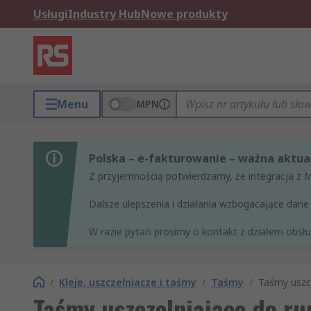
Usługi
Industry Hub
Nowe produkty
Menu
MPN
Polska – e-fakturowanie – ważna aktual
Z przyjemnością potwierdzamy, że integracja z 
Dalsze ulepszenia i działania wzbogacające da
W razie pytań prosimy o kontakt z działem obsług
/
Kleje, uszczelniacze i taśmy
/
Taśmy
/
Taśmy uszcz
Taśmy uszczelniające do ru