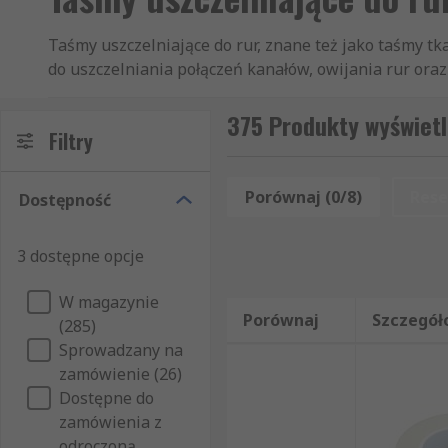
Taśmy uszczelniające do rur, znane też jako taśmy t
do uszczelniania połączeń kanałów, owijania rur o
Konstrukcja tej taśmy opiera się na zewnętrznej wars
375 Produkty wyświetl
wzmacniającą z włókien tkaniny oraz warstwą kleju o
Filtry
atmosferyczne i można ją łatwo rozerwać ręcznie do p
szukasz materiału do uszczelniania połączeń gwint
Porównaj (0/8)
Rese
Dostępność
Zastosowania taśm uszczelniających do rur
3 dostępne opcje
Taśmy uszczelniające do rur pierwotnie stosowano do
W magazynie
jest znacznie szersze i obejmuje wiele prac instalac
Porównaj
Szczegół
(285)
Typowe zastosowania:
Sprowadzany na
zamówienie (26)
uszczelnianie połączeń kanałów wentylacyjnych 
Dostępne do
zamówienia z
owijanie i tymczasowa ochrona rur,
odroczoną