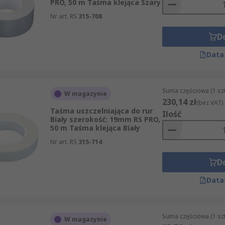
PRO, 50 m Taśma klejąca Szary
Nr art. RS
315-708
D
Data
Suma częściowa (1 sz
W magazynie
230,14 zł
(bez VAT)
Taśma uszczelniająca do rur
Ilość
Biały szerokość: 19mm RS PRO,
50 m Taśma klejąca Biały
Nr art. RS
315-714
D
Data
Suma częściowa (1 sz
W magazynie