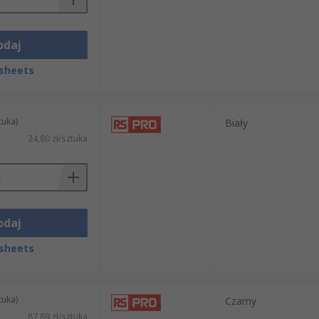
odaj
sheets
agających chwilowego mocowania elementów
owego potrzebujesz zabezpieczyć
tuka)
Biały
24,80 zł/sztuka
niwersalna taśma klejąca ma cienką folię
ej wykonana jest z mocniejszego materiału
iejszy materiał podkładowy spośród
odaj
sto wybierane przez wykonawców i ekipy
sheets
ego, rayonu lub poliestru, a także
tuka)
Czarny
(biały, czarny, czerwony, brązowy,
87,89 zł/sztuka