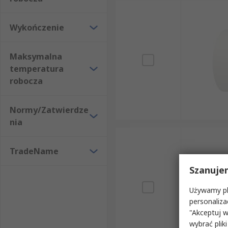
Przy doborze warto uwzględnić warunki, w jakich t
promieniowanie UV i wilgoć, natomiast przy wyższyc
Wykończenie
należy wykonać na czystej, odtłuszczonej powierzchni
Maksymalna
Oferta RS
temperatura
robocza
W RS znajdziesz taśmy uszczelniające do rur do zast
stronie ułatwiają wybór według materiału podkładowe
Normy/Zatwierdze
3M, Advance Tapes i DUCK TAPE.
nia
Określ warunki pracy instalacji i wybierz taśmę o m
TradeName
Szanuje
Używamy pli
personaliza
"Akceptuj w
wybrać pliki