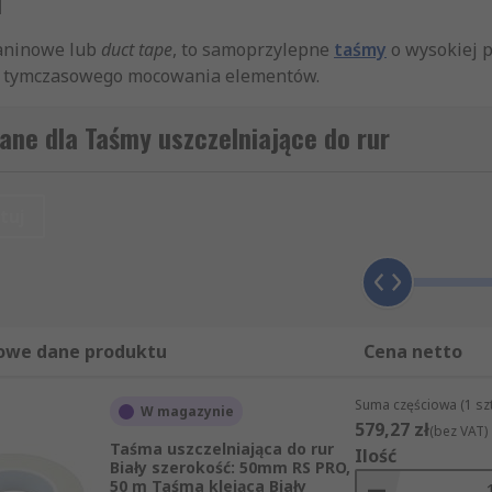
kaninowe lub
duct tape
, to samoprzylepne
taśmy
o wysokiej p
raz tymczasowego mocowania elementów.
twie folii z tworzywa sztucznego, najczęściej polietylenu 
ane dla Taśmy uszczelniające do rur
 dużej sile przylegania. Dzięki takiej budowie taśma jest 
otrzebnej długości. Warto podkreślić, że to inny produkt ni
owanych w instalacjach wodnych czy gazowych, właściwym 
tuj
 uszczelniania połączeń w kanałach wentylacyjnych i klimat
yjnych oraz remontowych.
owe dane produktu
Cena netto
Suma częściowa (1 sz
W magazynie
579,27 zł
i klimatyzacyjnych,
(bez VAT)
Taśma uszczelniająca do rur
Ilość
Biały szerokość: 50mm RS PRO,
50 m Taśma klejąca Biały