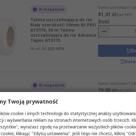
Suma częściowa (1 sz
aśma będzie eksploatowana – do zastosowań zewnętrznych l
W magazynie
81,41 zł
(bez VAT)
h temperaturach pracy istotny jest zakres temperaturowy d
Taśma uszczelniająca do rur
Ilość
, ponieważ zanieczyszczenia obniżają siłę przylegania i skr
Biały szerokość: 50mm RS PRO
AT0175, 50 m Taśma
uszczelniająca do rur Advance
Tapes AT0175
Nr art. RS
223-1074
D
osowań w wentylacji, instalacjach budowlanych oraz pracach
go, szerokości, koloru i siły przylegania. Dostępne są pro
Data
ateriale oraz sile przylegania odpowiednich do Twojego zas
Suma częściowa (1 sz
W magazynie
79,88 zł
(bez VAT)
Taśma tkaninowa Srebrny
Ilość
my Twoją prywatność
szerokość: 50mm RS PRO, 50 m
Taśma uszczelniająca do rur
Błyszczące
ków cookie i innych technologii do statystycznej analizy użytkowani
Nr art. RS
146-7416
cji i wyświetlania reklam na stronach internetowych osób trzecich. Kl
D
szystkie", wyrażasz zgodę na przetwarzanie wszystkich plików cook
 cookie, klikając "Edytuj ustawienia". Jeśli tego nie chcesz, kliknij "Od